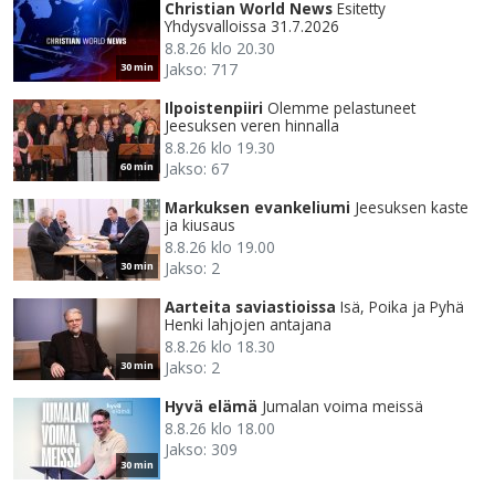
Christian World News
Esitetty
Yhdysvalloissa 31.7.2026
8.8.26 klo 20.30
Jakso: 717
30 min
Ilpoistenpiiri
Olemme pelastuneet
Jeesuksen veren hinnalla
8.8.26 klo 19.30
Jakso: 67
60 min
Markuksen evankeliumi
Jeesuksen kaste
ja kiusaus
8.8.26 klo 19.00
Jakso: 2
30 min
Aarteita saviastioissa
Isä, Poika ja Pyhä
Henki lahjojen antajana
8.8.26 klo 18.30
Jakso: 2
30 min
Hyvä elämä
Jumalan voima meissä
8.8.26 klo 18.00
Jakso: 309
30 min