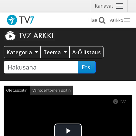
Näytä
Kanavat
valikko
Valikko
Kategoria
Teema
A-Ö listaus
Etsi
Oletussoitin
Vaihtoehtoinen soitin