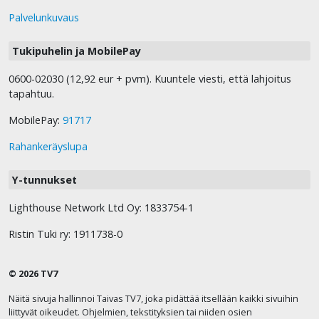
Palvelunkuvaus
Tukipuhelin ja MobilePay
0600-02030 (12,92 eur + pvm). Kuuntele viesti, että lahjoitus
tapahtuu.
MobilePay:
91717
Rahankeräyslupa
Y-tunnukset
Lighthouse Network Ltd Oy: 1833754-1
Ristin Tuki ry: 1911738-0
© 2026 TV7
Näitä sivuja hallinnoi Taivas TV7, joka pidättää itsellään kaikki sivuihin
liittyvät oikeudet. Ohjelmien, tekstityksien tai niiden osien