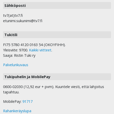
Sähköposti
tv7(at)tv7.fi
etunimi.sukunimi@tv7.fi
Tukitili
FI75 5780 4120 0163 54 (OKOYFIHH).
Yleisviite: 9700.
Kaikki viitteet
.
Saaja: Ristin Tuki ry
Palvelunkuvaus
Tukipuhelin ja MobilePay
0600-02030 (12,92 eur + pvm). Kuuntele viesti, että lahjoitus
tapahtuu.
MobilePay:
91717
Rahankeräyslupa