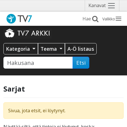
Näytä
Kanavat
valikko
Valikko
Kategoria
Teema
A-Ö listaus
Etsi
Sarjat
Sivua, jota etsit, ei löytynyt.
Näyttää siltä, että tietoja ei löytynyt, koska: