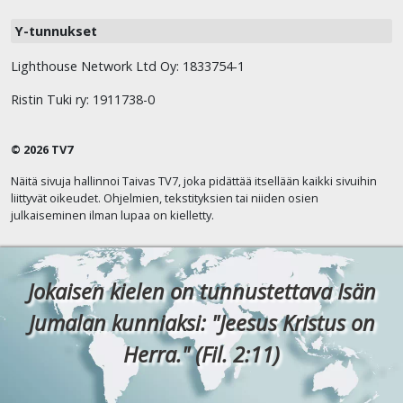
Y-tunnukset
Lighthouse Network Ltd Oy: 1833754-1
Ristin Tuki ry: 1911738-0
© 2026 TV7
Näitä sivuja hallinnoi Taivas TV7, joka pidättää itsellään kaikki sivuihin
liittyvät oikeudet. Ohjelmien, tekstityksien tai niiden osien
julkaiseminen ilman lupaa on kielletty.
Jokaisen kielen on tunnustettava Isän
Jumalan kunniaksi: "Jeesus Kristus on
Herra." (Fil. 2:11)