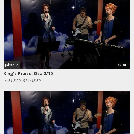
min
Jakso: 4
15
King's Praise. Osa 2/10
pe 31.8.2018 klo 18.30