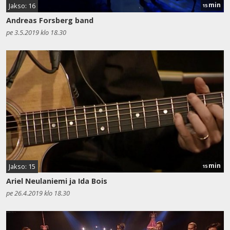
min
Jakso: 16
15
Andreas Forsberg band
pe 3.5.2019 klo 18.30
min
Jakso: 15
15
Ariel Neulaniemi ja Ida Bois
pe 26.4.2019 klo 18.30