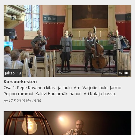
min
Jakso: 18
15
Korsuorkesteri
Osa 1. Pepe Kovanen kitara ja laulu. Ami Varjotie laulu. Jarmo
Peippo rummut. Kalevi Hautamäki hanuri. Ari Kataja basso.
pe 17.5.2019 klo 18.30