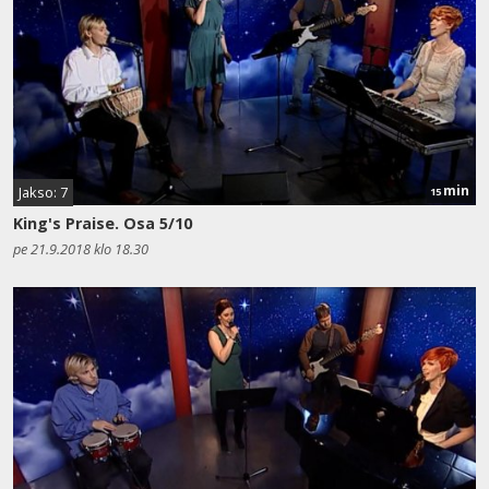
min
Jakso: 7
15
King's Praise. Osa 5/10
pe 21.9.2018 klo 18.30