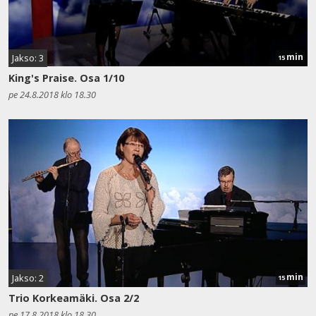
min
Jakso: 3
15
King's Praise. Osa 1/10
pe 24.8.2018 klo 18.30
min
Jakso: 2
15
Trio Korkeamäki. Osa 2/2
pe 17.8.2018 klo 18.30