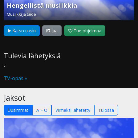
Hengellistä musiikkia
Musiikki ja taide
Katso uusin
Jaa
Tue ohjelmaa
Tulevia lähetyksiä
-
TV-opas »
Jaksot
Uusimmat
A – Ö
Viimeksi lähetetty
Tulossa