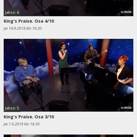
min
Jakso: 6
15
King's Praise. Osa 4/10
pe 14.9.2018 klo 18.30
min
Jakso: 5
15
King's Praise. Osa 3/10
pe 7.9.2018 klo 18.30