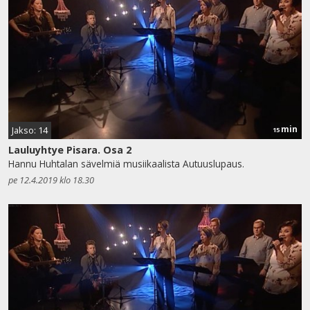
min
Jakso: 14
15
Lauluyhtye Pisara. Osa 2
Hannu Huhtalan sävelmiä musiikaalista Autuuslupaus.
pe 12.4.2019 klo 18.30