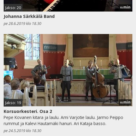
min
Jakso: 20
15
Johanna Särkkälä Band
pe 28.6.2019 klo 18.30
min
Jakso: 19
15
Korsuorkesteri. Osa 2
Pepe Kovanen kitara ja laulu. Ami Varjotie laulu. Jarmo Peippo
rummut ja Kalevi Hautamäki hanuri. Ari Kataja basso.
pe 24.5.2019 klo 18.30