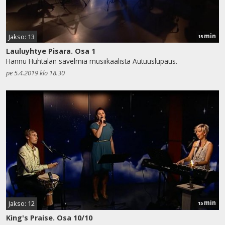
min
Jakso: 13
15
Lauluyhtye Pisara. Osa 1
Hannu Huhtalan sävelmiä musiikaalista Autuuslupaus.
pe 5.4.2019 klo 18.30
min
Jakso: 12
15
King's Praise. Osa 10/10