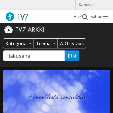
Näytä
Kanavat
valikko
Valikko
Kategoria
Teema
A-Ö listaus
Etsi