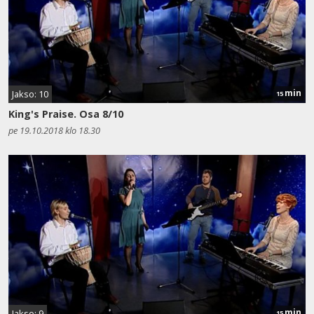
min
Jakso: 10
15
King's Praise. Osa 8/10
pe 19.10.2018 klo 18.30
min
Jakso: 9
15