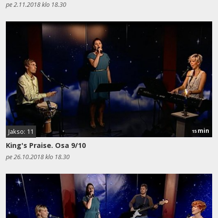
pe 2.11.2018 klo 18.30
min
Jakso: 11
15
King's Praise. Osa 9/10
pe 26.10.2018 klo 18.30