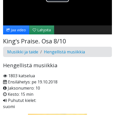
Toista
Video
Jaa video
Lahjoita
King's Praise. Osa 8/10
Musiikki ja taide
Hengellistä musiikkia
Hengellistä musiikkia
1803 katselua
Ensilähetys: pe 19.10.2018
Jaksonumero: 10
Kesto: 15 min
Puhutut kielet:
suomi