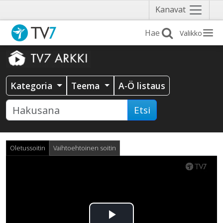
Näytä
Kanavat
valikko
Valikko
Kategoria
Teema
A-Ö listaus
Etsi
Oletussoitin
Vaihtoehtoinen soitin