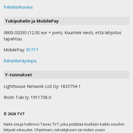
Palvelunkuvaus
Tukipuhelin ja MobilePay
0600-02030 (12,92 eur + pvm). Kuuntele viesti, että lahjoitus
tapahtuu.
MobilePay:
91717
Rahankeräyslupa
Y-tunnukset
Lighthouse Network Ltd Oy: 1833754-1
Ristin Tuki ry: 1911738-0
© 2026 TV7
Näitä sivuja hallinnoi Taivas TV7, joka pidättää itsellään kaikki sivuihin
liittyvät oikeudet. Ohjelmien, tekstityksien tai niiden osien