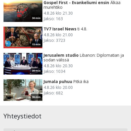
Gospel First - Evankeliumi ensin
Älkää
murehtiko
4.8.26 klo 21.30
Jakso: 163
30 min
TV7 Israel News
ti 4.8.
4.8.26 klo 21.00
Jakso: 3723
15 min
Jerusalem studio
Libanon: Diplomatian ja
sodan välissä
4.8.26 klo 20.30
Jakso: 1034
30 min
Jumala puhuu
Pitkä ikä
4.8.26 klo 20.00
Jakso: 682
30 min
Yhteystiedot