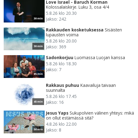
Love Israel - Baruch Korman
Kolossalaiskirje. Luku 3, osa 4/4
5.8.26 klo 20.30
Jakso: 242
30 min
Rakkauden kosketuksessa
Sisäisten
lupausten voima
5.8.26 klo 20.00
Jakso: 369
30 min
Sadonkorjuu
Luomassa Luojan kanssa
5.8.26 klo 18.30
Jakso: 7
85 min
Rakkaus puhuu
Kaavailuja taivaan
suunnalta
5.8.26 klo 17.45
Jakso: 16
45 min
Jesus Yaps
Sukupolvien välinen yhteys: mikä
on ollut estämässä sitä?
4.8.26 klo 22.00
Jakso: 8
50 min