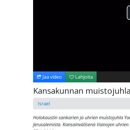
Jaa video
Lahjoita
Kansakunnan muistojuhl
Israel
Holokaustin sankarien ja uhrien muistojuhla Y
Jerusalemista. Kansainvälisenä Vainojen uhrie