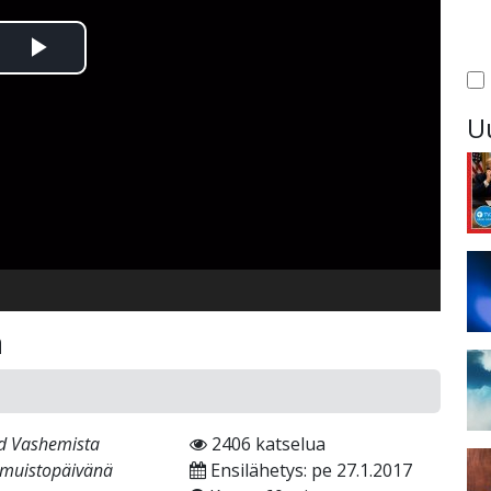
Toista
Video
U
a
ad Vashemista
2406 katselua
n muistopäivänä
Ensilähetys: pe 27.1.2017