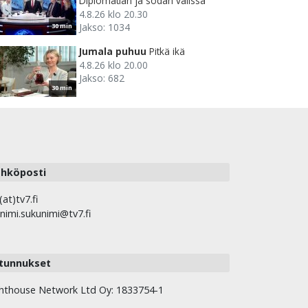
Diplomatian ja sodan välissä
4.8.26 klo 20.30
Jakso: 1034
30 min
Jumala puhuu
Pitkä ikä
4.8.26 klo 20.00
Jakso: 682
30 min
hköposti
(at)tv7.fi
nimi.sukunimi@tv7.fi
tunnukset
hthouse Network Ltd Oy: 1833754-1