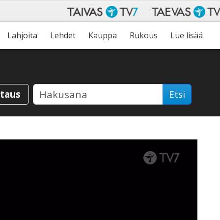
Lahjoita
Lehdet
Kauppa
Rukous
Lue lisää
staus
Etsi