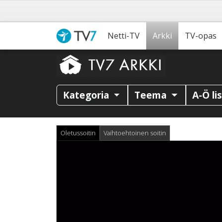
Netti-TV
Arkki
TV-opas
Kategoria
Teema
A-Ö li
Oletussoitin
Vaihtoehtoinen soitin