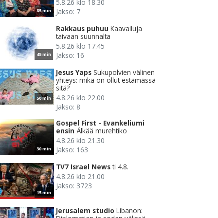
5.8.26 klo 18.30
Jakso: 7
85 min
Rakkaus puhuu
Kaavailuja
taivaan suunnalta
5.8.26 klo 17.45
Jakso: 16
45 min
Jesus Yaps
Sukupolvien välinen
yhteys: mikä on ollut estämässä
sitä?
4.8.26 klo 22.00
50 min
Jakso: 8
Gospel First - Evankeliumi
ensin
Älkää murehtiko
4.8.26 klo 21.30
Jakso: 163
30 min
TV7 Israel News
ti 4.8.
4.8.26 klo 21.00
Jakso: 3723
15 min
Jerusalem studio
Libanon: