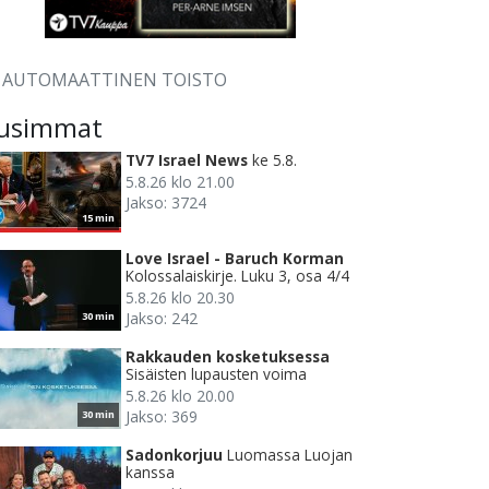
AUTOMAATTINEN TOISTO
usimmat
TV7 Israel News
ke 5.8.
5.8.26 klo 21.00
Jakso: 3724
15 min
Love Israel - Baruch Korman
Kolossalaiskirje. Luku 3, osa 4/4
5.8.26 klo 20.30
Jakso: 242
30 min
Rakkauden kosketuksessa
Sisäisten lupausten voima
5.8.26 klo 20.00
Jakso: 369
30 min
Sadonkorjuu
Luomassa Luojan
kanssa