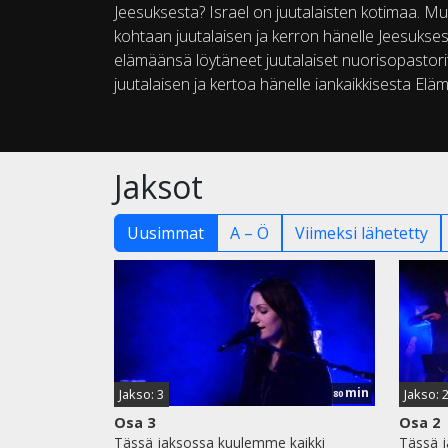
Jeesuksesta? Israel on juutalaisten kotimaa. 
kohtaan juutalaisen ja kerron hänelle Jeesuk
elämäänsä löytäneet juutalaiset nuorisopastorit
juutalaisen ja kertoa hänelle iankaikkisesta Elä
Jaksot
Uusimmat
A – Ö
Viimeksi lähetetty
min
Jakso: 3
Jakso: 
80
Osa 3
Osa 2
Tässä jaksossa kuulemme kaikki
Tässä 