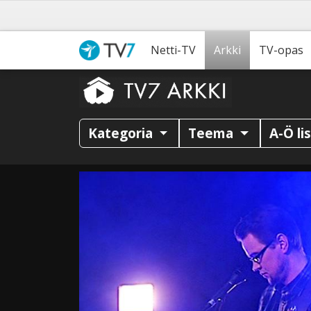
Netti-TV
Arkki
TV-opas
Kategoria
Teema
A-Ö li