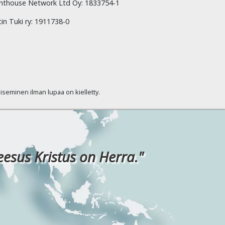
hthouse Network Ltd Oy: 1833754-1
tin Tuki ry: 1911738-0
kaiseminen ilman lupaa on kielletty.
eesus Kristus on Herra."