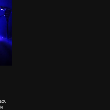
attu
le