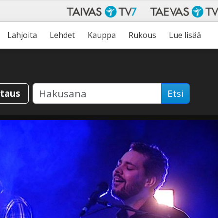
Lahjoita
Lehdet
Kauppa
Rukous
Lue lisää
staus
Etsi