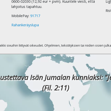
0600-02030 (12,92 eur + pvm). Kuuntele viesti, että
Lig
lahjoitus tapahtuu.
Ris
MobilePay:
91717
Rahankeräyslupa
kaikki sivuihin liittyvät oikeudet. Ohjelmien, tekstityksien tai niiden osien jul
ustettava Isän Jumalan kunniaksi: "J
(Fil. 2:11)