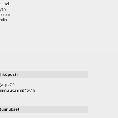
 Eliel
tyen
 vastaa
ndin
hköposti
(at)tv7.fi
nimi.sukunimi@tv7.fi
tunnukset