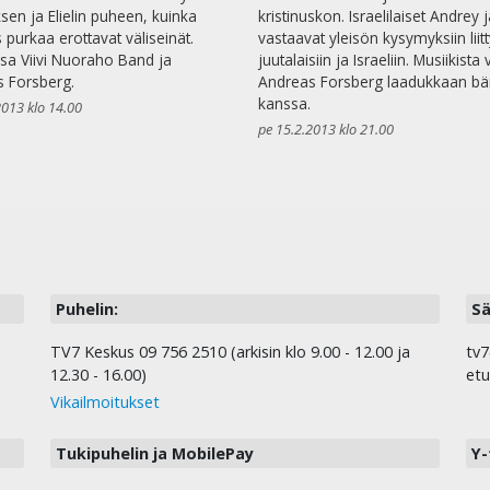
ksen ja Elielin puheen, kuinka
kristinuskon. Israelilaiset Andrey ja
 purkaa erottavat väliseinät.
vastaavat yleisön kysymyksiin liit
ssa Viivi Nuoraho Band ja
juutalaisiin ja Israeliin. Musiikista
 Forsberg.
Andreas Forsberg laadukkaan bä
kanssa.
2013 klo 14.00
pe 15.2.2013 klo 21.00
Puhelin:
Sä
TV7 Keskus 09 756 2510 (arkisin klo 9.00 - 12.00 ja
tv7
12.30 - 16.00)
etu
Vikailmoitukset
Tukipuhelin ja MobilePay
Y-