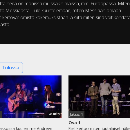
Mutta heitä on monissa muissakin maissa, mm. Euroopassa. Miten
sesta Messiaasta. Tule kuuntelemaan, miten Messiaan omaan
 kertovat omista kokemuksistaan ja siitä miten sinä voit kohdat
mästä.
Tulossa
min
2
Jakso: 1
60
Osa 1
jaksossa kuulemme Andreyn
Eliel kertoo miten juutalaiset näk