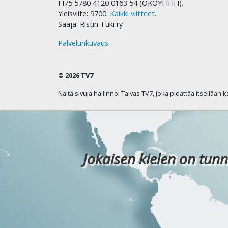
FI75 5780 4120 0163 54 (OKOYFIHH).
Yleisviite: 9700.
Kaikki viitteet
.
Saaja: Ristin Tuki ry
Palvelunkuvaus
© 2026 TV7
Näitä sivuja hallinnoi Taivas TV7, joka pidättää itsellään 
Jokaisen kielen on tunn