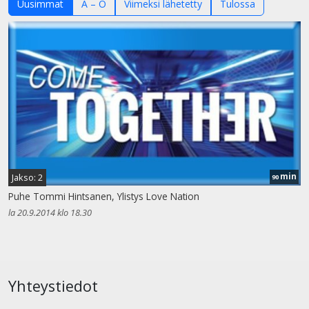
Uusimmat
A – Ö
Viimeksi lähetetty
Tulossa
min
Jakso: 2
90
Puhe Tommi Hintsanen, Ylistys Love Nation
la 20.9.2014 klo 18.30
Yhteystiedot