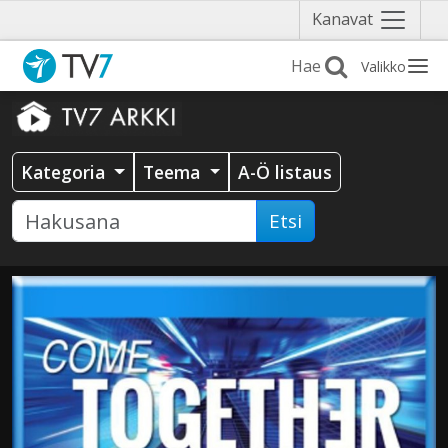
Näytä
Kanavat
valikko
Valikko
Kategoria
Teema
A-Ö listaus
Etsi