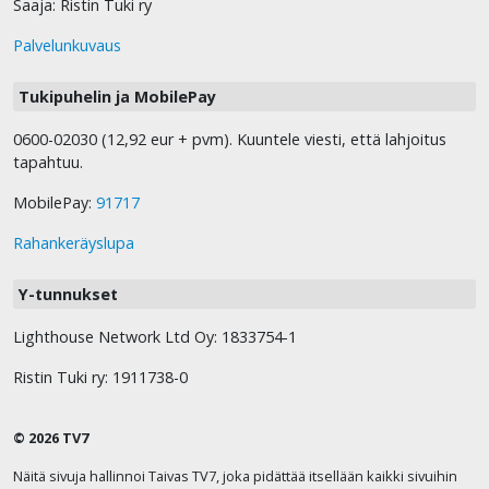
Saaja: Ristin Tuki ry
Palvelunkuvaus
Tukipuhelin ja MobilePay
0600-02030 (12,92 eur + pvm). Kuuntele viesti, että lahjoitus
tapahtuu.
MobilePay:
91717
Rahankeräyslupa
Y-tunnukset
Lighthouse Network Ltd Oy: 1833754-1
Ristin Tuki ry: 1911738-0
© 2026 TV7
Näitä sivuja hallinnoi Taivas TV7, joka pidättää itsellään kaikki sivuihin