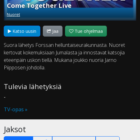
Come Together Live
Nuoret
Katso uusin
Jaa
Tue ohjelmaa
Suora lähetys Forssan helluntaiseurakunnasta. Nuoret
kertovat kokemuksiaan Jumalasta ja innostavat katsojia
eteenpäin uskon tiellä. Mukana joukko nuoria Jarno
Piipposen johdolla.
Tulevia lähetyksiä
-
TV-opas »
Jaksot