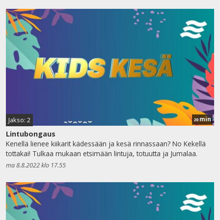
min
Jakso: 2
20
Lintubongaus
Kenellä lienee kiikarit kädessään ja kesä rinnassaan? No Kekellä
tottakai! Tulkaa mukaan etsimään lintuja, totuutta ja Jumalaa.
ma 8.8.2022 klo 17.55