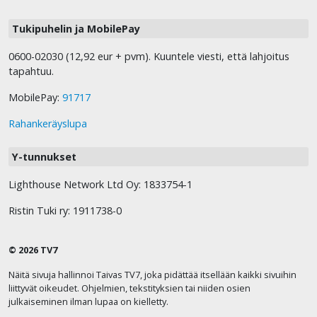
Tukipuhelin ja MobilePay
0600-02030 (12,92 eur + pvm). Kuuntele viesti, että lahjoitus
tapahtuu.
MobilePay:
91717
Rahankeräyslupa
Y-tunnukset
Lighthouse Network Ltd Oy: 1833754-1
Ristin Tuki ry: 1911738-0
© 2026 TV7
Näitä sivuja hallinnoi Taivas TV7, joka pidättää itsellään kaikki sivuihin
liittyvät oikeudet. Ohjelmien, tekstityksien tai niiden osien
julkaiseminen ilman lupaa on kielletty.