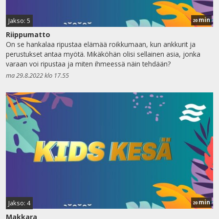
min
Jakso: 5
20
Riippumatto
On se hankalaa ripustaa elämää roikkumaan, kun ankkurit ja
perustukset antaa myötä. Mikäköhän olisi sellainen asia, jonka
varaan voi ripustaa ja miten ihmeessä näin tehdään?
ma 29.8.2022 klo 17.55
min
Jakso: 4
20
Makkara