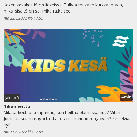
Keken kesäkeittiö on liekeissä! Tulkaa mukaan kurkkaamaan,
miksi sisältö on se, mikä ratkaisee.
ma 22.8.2022 klo 17.55
min
Jakso: 3
20
Tikanheitto
Mitä tarkoittaa ja tapahtuu, kun heittää elämässä huti? Miten
Jumala asiaan reagoi taikka toivoisi meidän reagoivan? Se selviää
nyt!
ma 15.8.2022 klo 17.55