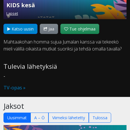
KIDS kesä
Lapset
Katso uusin
Jaa
Tue ohjelmaa
Mahtaakohan homma sujua Jumalan kanssa vai tekeekö
mieli välillä oikaista mutkat suoriksi ja tehdä omalla tavalla?
Tulevia lähetyksiä
-
TV-opas »
Jaksot
Uusimmat
A – Ö
Viimeksi lähetetty
Tulossa