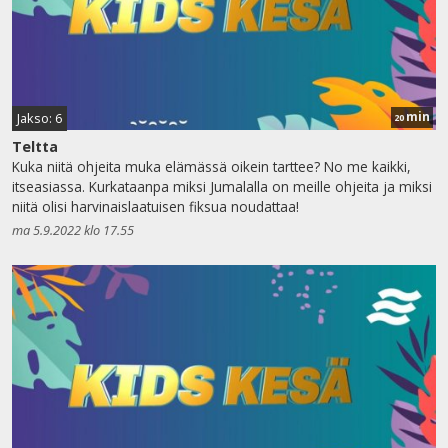
min
Jakso: 6
20
Teltta
Kuka niitä ohjeita muka elämässä oikein tarttee? No me kaikki,
itseasiassa. Kurkataanpa miksi Jumalalla on meille ohjeita ja miksi
niitä olisi harvinaislaatuisen fiksua noudattaa!
ma 5.9.2022 klo 17.55