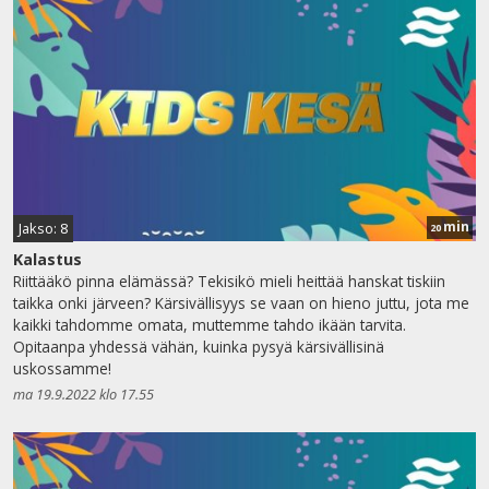
min
Jakso: 8
20
Kalastus
Riittääkö pinna elämässä? Tekisikö mieli heittää hanskat tiskiin
taikka onki järveen? Kärsivällisyys se vaan on hieno juttu, jota me
kaikki tahdomme omata, muttemme tahdo ikään tarvita.
Opitaanpa yhdessä vähän, kuinka pysyä kärsivällisinä
uskossamme!
ma 19.9.2022 klo 17.55