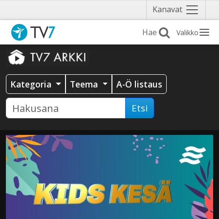
Näytä
Kanavat
valikko
Valikko
Kategoria
Teema
A-Ö listaus
Etsi