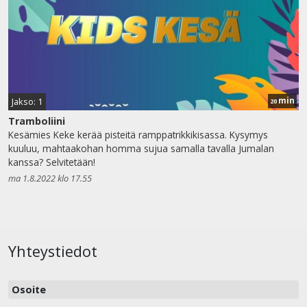
min
Jakso: 1
20
Tramboliini
Kesämies Keke kerää pisteitä ramppatrikkikisassa. Kysymys
kuuluu, mahtaakohan homma sujua samalla tavalla Jumalan
kanssa? Selvitetään!
ma 1.8.2022 klo 17.55
Yhteystiedot
Osoite