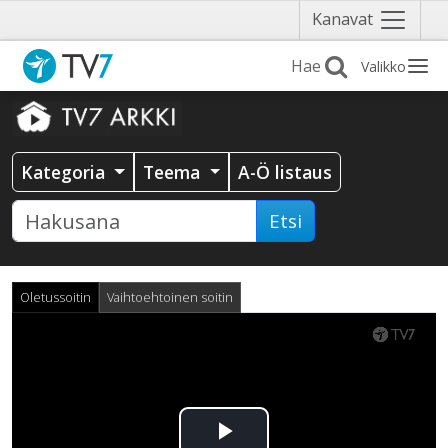
Näytä
Kanavat
valikko
Valikko
Kategoria
Teema
A-Ö listaus
Etsi
Oletussoitin
Vaihtoehtoinen soitin