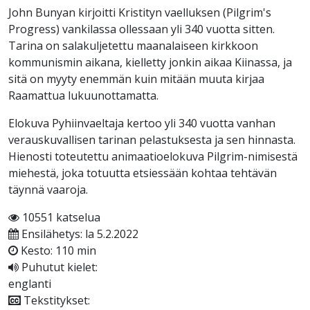
John Bunyan kirjoitti Kristityn vaelluksen (Pilgrim's
Progress) vankilassa ollessaan yli 340 vuotta sitten.
Tarina on salakuljetettu maanalaiseen kirkkoon
kommunismin aikana, kielletty jonkin aikaa Kiinassa, ja
sitä on myyty enemmän kuin mitään muuta kirjaa
Raamattua lukuunottamatta.
Elokuva Pyhiinvaeltaja kertoo yli 340 vuotta vanhan
verauskuvallisen tarinan pelastuksesta ja sen hinnasta.
Hienosti toteutettu animaatioelokuva Pilgrim-nimisestä
miehestä, joka totuutta etsiessään kohtaa tehtävän
täynnä vaaroja.
10551 katselua
Ensilähetys: la 5.2.2022
Kesto: 110 min
Puhutut kielet:
englanti
Tekstitykset: