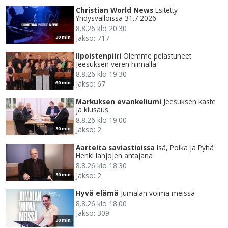
Christian World News
Esitetty
Yhdysvalloissa 31.7.2026
8.8.26 klo 20.30
Jakso: 717
30 min
Ilpoistenpiiri
Olemme pelastuneet
Jeesuksen veren hinnalla
8.8.26 klo 19.30
Jakso: 67
60 min
Markuksen evankeliumi
Jeesuksen kaste
ja kiusaus
8.8.26 klo 19.00
Jakso: 2
30 min
Aarteita saviastioissa
Isä, Poika ja Pyhä
Henki lahjojen antajana
8.8.26 klo 18.30
Jakso: 2
30 min
Hyvä elämä
Jumalan voima meissä
8.8.26 klo 18.00
Jakso: 309
30 min