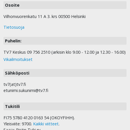
Osoite
Vilhonvuorenkatu 11 A 3. krs 00500 Helsinki
Tietosuoja
Puhelin:
TV7 Keskus 09 756 2510 (arkisin klo 9.00 - 12.00 ja 12.30 - 16.00)
Vikailmoitukset
Sähköposti
tv7(at)tv7.fi
etunimi.sukunimi@tv7.fi
Tukitili
FI75 5780 4120 0163 54 (OKOYFIHH).
Yleisviite: 9700.
Kaikki viitteet
.
Saaja: Ristin Tuki ry