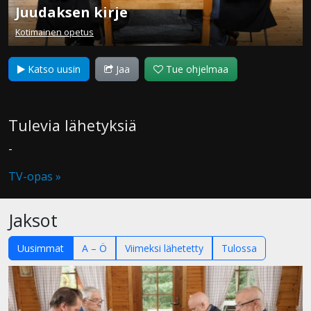
Juudaksen kirje
Kotimainen opetus
Katso uusin
Jaa
Tue ohjelmaa
Tulevia lähetyksiä
-
TV-opas »
Jaksot
Uusimmat
A – Ö
Viimeksi lähetetty
Tulossa