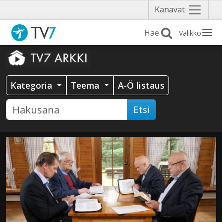
Näytä
Kanavat
valikko
Valikko
Kategoria
Teema
A-Ö listaus
Etsi