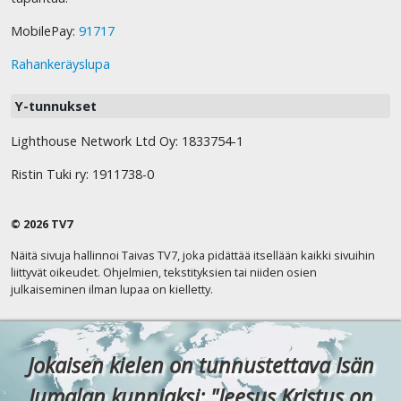
MobilePay:
91717
Rahankeräyslupa
Y-tunnukset
Lighthouse Network Ltd Oy: 1833754-1
Ristin Tuki ry: 1911738-0
© 2026 TV7
Näitä sivuja hallinnoi Taivas TV7, joka pidättää itsellään kaikki sivuihin
liittyvät oikeudet. Ohjelmien, tekstityksien tai niiden osien
julkaiseminen ilman lupaa on kielletty.
Jokaisen kielen on tunnustettava Isän
Jumalan kunniaksi: "Jeesus Kristus on