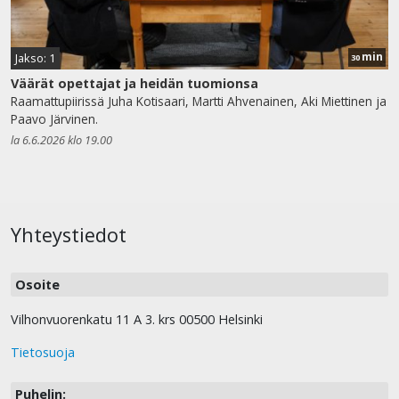
min
Jakso: 1
30
Väärät opettajat ja heidän tuomionsa
Raamattupiirissä Juha Kotisaari, Martti Ahvenainen, Aki Miettinen ja
Paavo Järvinen.
la 6.6.2026 klo 19.00
Yhteystiedot
Osoite
Vilhonvuorenkatu 11 A 3. krs 00500 Helsinki
Tietosuoja
Puhelin: