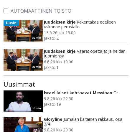
AUTOMAATTINEN TOISTO
Juudaksen kirje
Rakentakaa edelleen
Uusin
uskonne perustalle
13.6.26 klo 19.00
Jakso: 2
30 min
Juudaksen kirje
Väärät opettajat ja heidän
tuomionsa
6.6.26 klo 19.00
Jakso: 1
30 min
Uusimmat
Israelilaiset kohtaavat Messiaan
Or
9.8.26 klo 22.50
Jakso: 19
10 min
Gloryline
Jumalan kaltainen rakkaus, osa
3/4
9.8.26 klo 20.30