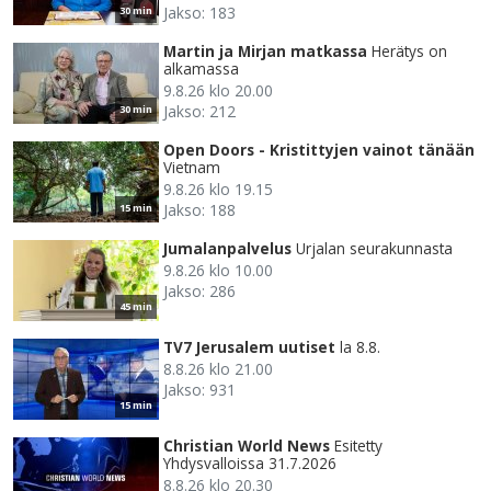
Jakso: 183
30 min
Martin ja Mirjan matkassa
Herätys on
alkamassa
9.8.26 klo 20.00
Jakso: 212
30 min
Open Doors - Kristittyjen vainot tänään
Vietnam
9.8.26 klo 19.15
Jakso: 188
15 min
Jumalanpalvelus
Urjalan seurakunnasta
9.8.26 klo 10.00
Jakso: 286
45 min
TV7 Jerusalem uutiset
la 8.8.
8.8.26 klo 21.00
Jakso: 931
15 min
Christian World News
Esitetty
Yhdysvalloissa 31.7.2026
8.8.26 klo 20.30