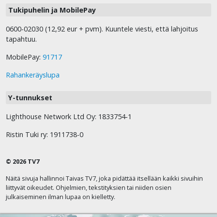
Tukipuhelin ja MobilePay
0600-02030 (12,92 eur + pvm). Kuuntele viesti, että lahjoitus
tapahtuu.
MobilePay:
91717
Rahankeräyslupa
Y-tunnukset
Lighthouse Network Ltd Oy: 1833754-1
Ristin Tuki ry: 1911738-0
© 2026 TV7
Näitä sivuja hallinnoi Taivas TV7, joka pidättää itsellään kaikki sivuihin
liittyvät oikeudet. Ohjelmien, tekstityksien tai niiden osien
julkaiseminen ilman lupaa on kielletty.