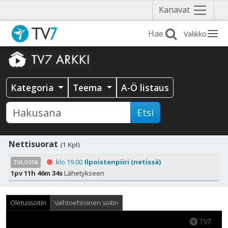
Näytä
Kanavat
valikko
Valikko
Kategoria
Teema
A-Ö listaus
Etsi
Nettisuorat
(1 Kpl)
klo 19.00
Ilpoistenpiiri (netissä)
TULOSSA
1pv 11h 46m 34s
Lähetykseen
Oletussoitin
Vaihtoehtoinen soitin