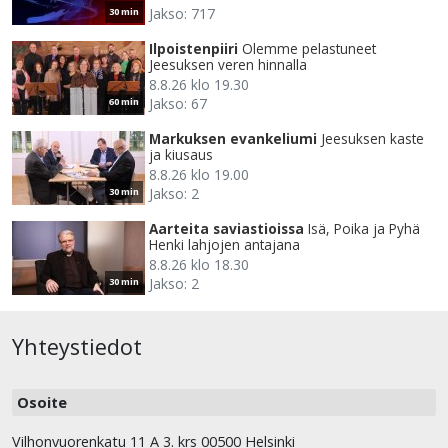
Jakso: 717
30 min
Ilpoistenpiiri
Olemme pelastuneet
Jeesuksen veren hinnalla
8.8.26 klo 19.30
Jakso: 67
60 min
Markuksen evankeliumi
Jeesuksen kaste
ja kiusaus
8.8.26 klo 19.00
Jakso: 2
30 min
Aarteita saviastioissa
Isä, Poika ja Pyhä
Henki lahjojen antajana
8.8.26 klo 18.30
Jakso: 2
30 min
Yhteystiedot
Osoite
Vilhonvuorenkatu 11 A 3. krs 00500 Helsinki