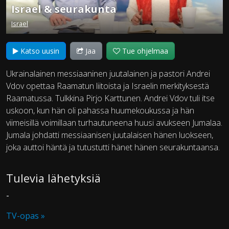
Israel & seurakunta
Israel
Katso uusin
Jaa
Tue ohjelmaa
Ukrainalainen messiaaninen juutalainen ja pastori Andrei
Vdov opettaa Raamatun liitoista ja Israelin merkityksestä
Raamatussa. Tulkkina Pirjo Karttunen. Andrei Vdov tuli itse
uskoon, kun hän oli pahassa huumekoukussa ja hän
viimeisillä voimillaan turhautuneena huusi avukseen Jumalaa.
Jumala johdatti messiaanisen juutalaisen hänen luokseen,
joka auttoi häntä ja tutustutti hänet hänen seurakuntaansa.
Tulevia lähetyksiä
-
TV-opas »