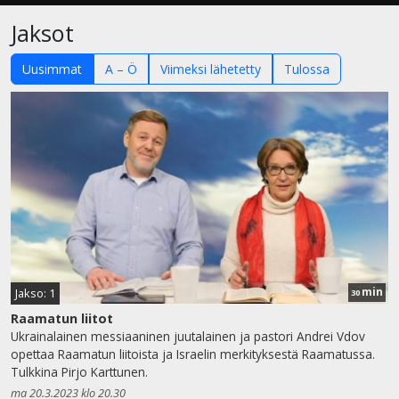
Jaksot
Uusimmat
A – Ö
Viimeksi lähetetty
Tulossa
min
Jakso: 1
30
Raamatun liitot
Ukrainalainen messiaaninen juutalainen ja pastori Andrei Vdov
opettaa Raamatun liitoista ja Israelin merkityksestä Raamatussa.
Tulkkina Pirjo Karttunen.
ma 20.3.2023 klo 20.30