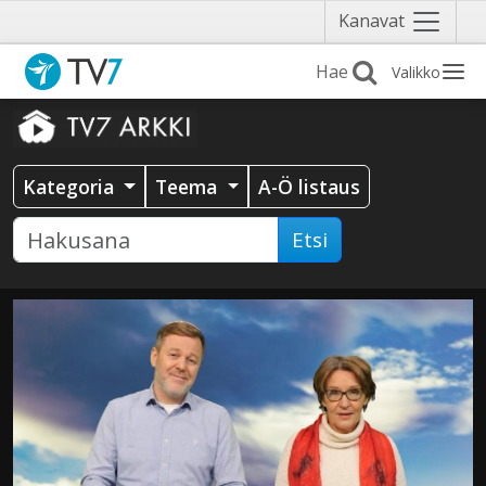
Näytä
Kanavat
valikko
Valikko
Kategoria
Teema
A-Ö listaus
Etsi