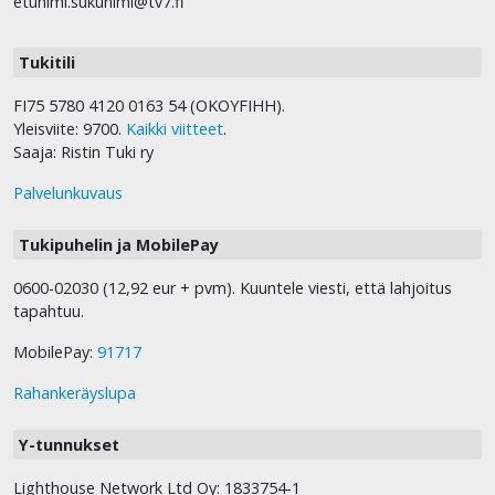
etunimi.sukunimi@tv7.fi
Tukitili
FI75 5780 4120 0163 54 (OKOYFIHH).
Yleisviite: 9700.
Kaikki viitteet
.
Saaja: Ristin Tuki ry
Palvelunkuvaus
Tukipuhelin ja MobilePay
0600-02030 (12,92 eur + pvm). Kuuntele viesti, että lahjoitus
tapahtuu.
MobilePay:
91717
Rahankeräyslupa
Y-tunnukset
Lighthouse Network Ltd Oy: 1833754-1