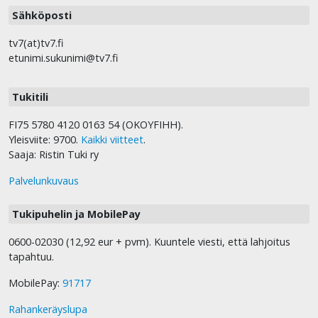
Sähköposti
tv7(at)tv7.fi
etunimi.sukunimi@tv7.fi
Tukitili
FI75 5780 4120 0163 54 (OKOYFIHH).
Yleisviite: 9700.
Kaikki viitteet
.
Saaja: Ristin Tuki ry
Palvelunkuvaus
Tukipuhelin ja MobilePay
0600-02030 (12,92 eur + pvm). Kuuntele viesti, että lahjoitus
tapahtuu.
MobilePay:
91717
Rahankeräyslupa