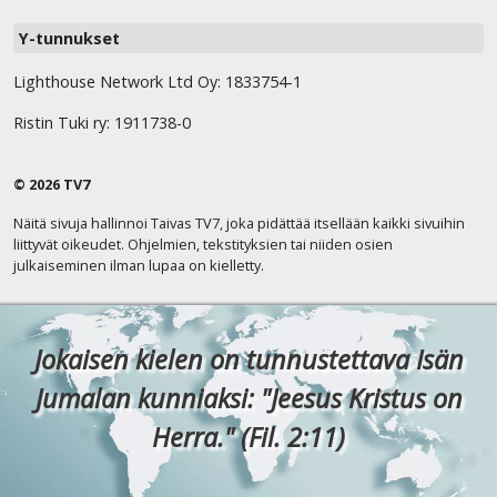
Y-tunnukset
Lighthouse Network Ltd Oy: 1833754-1
Ristin Tuki ry: 1911738-0
© 2026 TV7
Näitä sivuja hallinnoi Taivas TV7, joka pidättää itsellään kaikki sivuihin
liittyvät oikeudet. Ohjelmien, tekstityksien tai niiden osien
julkaiseminen ilman lupaa on kielletty.
Jokaisen kielen on tunnustettava Isän
Jumalan kunniaksi: "Jeesus Kristus on
Herra." (Fil. 2:11)