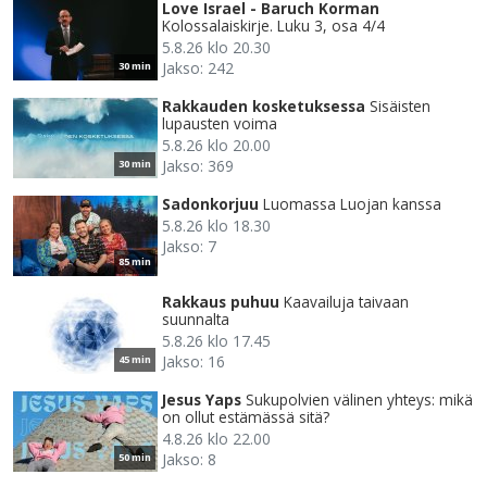
Love Israel - Baruch Korman
Kolossalaiskirje. Luku 3, osa 4/4
5.8.26 klo 20.30
Jakso: 242
30 min
Rakkauden kosketuksessa
Sisäisten
lupausten voima
5.8.26 klo 20.00
Jakso: 369
30 min
Sadonkorjuu
Luomassa Luojan kanssa
5.8.26 klo 18.30
Jakso: 7
85 min
Rakkaus puhuu
Kaavailuja taivaan
suunnalta
5.8.26 klo 17.45
Jakso: 16
45 min
Jesus Yaps
Sukupolvien välinen yhteys: mikä
on ollut estämässä sitä?
4.8.26 klo 22.00
Jakso: 8
50 min