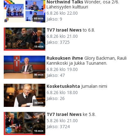
Northwind Talks
Wonder, osa 2/6.
Läheisyyden kulttuuri
6.8.26 klo 22.00
Jakso: 9
60 min
TV7 Israel News
to 6.8.
6.8.26 klo 21.00
Jakso: 3725
15 min
Rukouksen ihme
Glory Backman, Rauli
Kannikoski ja Jukka Tuunanen.
6.8.26 klo 19.00
Jakso: 47
90 min
Kosketuskohta
Jumalan nimi
6.8.26 klo 18.00
Jakso: 26
30 min
TV7 Israel News
ke 5.8.
5.8.26 klo 21.00
Jakso: 3724
15 min