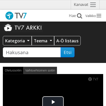
Näytä
Kanavat
valikko
Valikko
Kategoria
Teema
A-Ö listaus
Etsi
Oletussoitin
Vaihtoehtoinen soitin