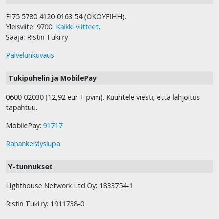
FI75 5780 4120 0163 54 (OKOYFIHH).
Yleisviite: 9700.
Kaikki viitteet
.
Saaja: Ristin Tuki ry
Palvelunkuvaus
Tukipuhelin ja MobilePay
0600-02030 (12,92 eur + pvm). Kuuntele viesti, että lahjoitus
tapahtuu.
MobilePay:
91717
Rahankeräyslupa
Y-tunnukset
Lighthouse Network Ltd Oy: 1833754-1
Ristin Tuki ry: 1911738-0