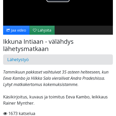
Toista
Video
Jaa video
Lahjoita
Ikkuna Intiaan - välähdys
lähetysmatkaan
Lähetystyö
Tammikuun pakkaset vaihtuivat 35 asteen helteeseen, kun
Eeva Kambo ja Hilkka Salo vierailivat Andra Pradeshissa.
Lyhyt matkakertomus kokemuksistamme.
Käsikirjoitus, kuvaus ja toimitus Eeva Kambo, leikkaus
Rainer Mynther.
1673 katselua