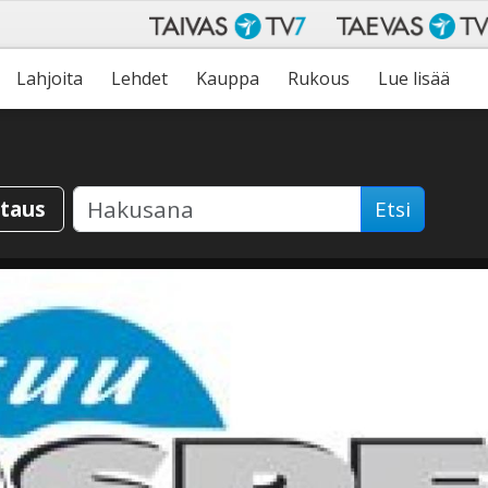
Lahjoita
Lehdet
Kauppa
Rukous
Lue lisää
staus
Etsi