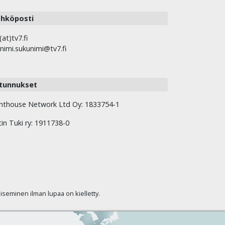
hköposti
(at)tv7.fi
nimi.sukunimi@tv7.fi
tunnukset
hthouse Network Ltd Oy: 1833754-1
tin Tuki ry: 1911738-0
kaiseminen ilman lupaa on kielletty.