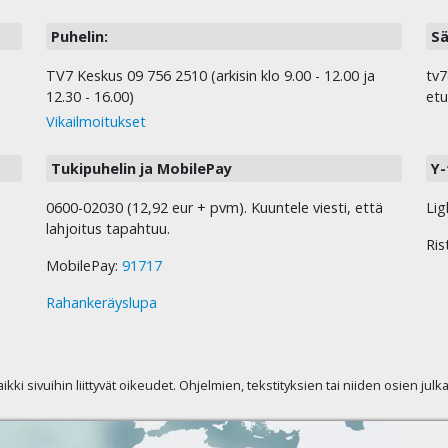
Puhelin:
Sä
TV7 Keskus 09 756 2510 (arkisin klo 9.00 - 12.00 ja
tv7
12.30 - 16.00)
etu
Vikailmoitukset
Tukipuhelin ja MobilePay
Y-
0600-02030 (12,92 eur + pvm). Kuuntele viesti, että
Lig
lahjoitus tapahtuu.
Ris
MobilePay:
91717
Rahankeräyslupa
kaikki sivuihin liittyvät oikeudet. Ohjelmien, tekstityksien tai niiden osien jul