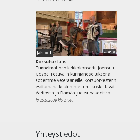
min
Jakso: 1
60
Korsuhartaus
Tunnelmallinen kirkkokonsertti Joensuu
Gospel Festivalin kunnianosoituksena
sotiemme veteraaneille. Korsuorkesterin
esittämänä kuulemme mm. koskettavat
Vartiossa ja Elämää juoksuhaudoissa.
la 26.9.2009 klo 21.40
Yhteystiedot