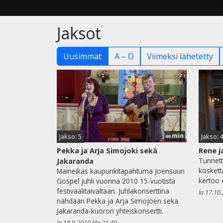
Jaksot
Uusimmat
A – Ö
Viimeksi lähetetty
min
Jakso: 5
Jakso: 
60
Pekka ja Arja Simojoki sekä
Rene j
Tunnett
Jakaranda
koskett
Maineikas kaupunkitapahtuma Joensuun
kertoo 
Gospel juhli vuonna 2010 15-vuotista
festivaalitaivaltaan. Juhlakonserttina
la 17.10
nähdään Pekka ja Arja Simojoen sekä
Jakaranda-kuoron yhteiskonsertti.
la 18.9.2010 klo 21.40