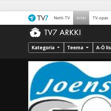
Netti-TV
Arkki
TV-opas
Kategoria
Teema
A-Ö li