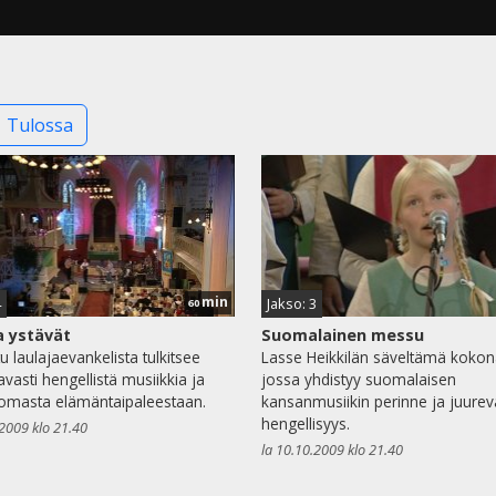
Tulossa
min
4
Jakso: 3
60
a ystävät
Suomalainen messu
u laulajaevankelista tulkitsee
Lasse Heikkilän säveltämä kokon
avasti hengellistä musiikkia ja
jossa yhdistyy suomalaisen
omasta elämäntaipaleestaan.
kansanmusiikin perinne ja juurev
hengellisyys.
.2009 klo 21.40
la 10.10.2009 klo 21.40