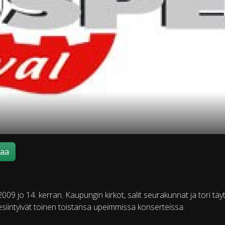
maa
2009 jo 14. kerran. Kaupungin kirkot, salit seurakunnat ja tori täyt
t esiintyivät toinen toistansa upeimmissa konserteissa.