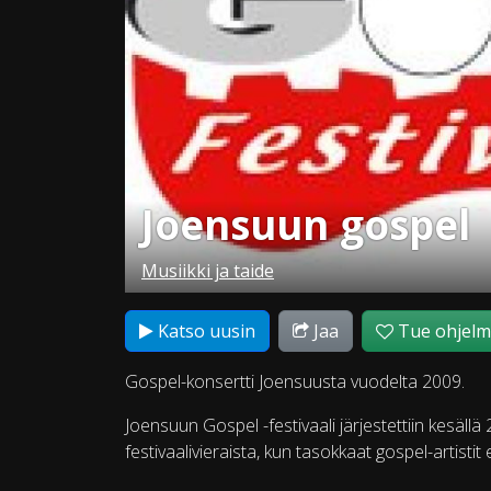
Joensuun gospel
Musiikki ja taide
Katso uusin
Jaa
Tue ohjel
Gospel-konsertti Joensuusta vuodelta 2009.
Joensuun Gospel -festivaali järjestettiin kesällä 
festivaalivieraista, kun tasokkaat gospel-artisti