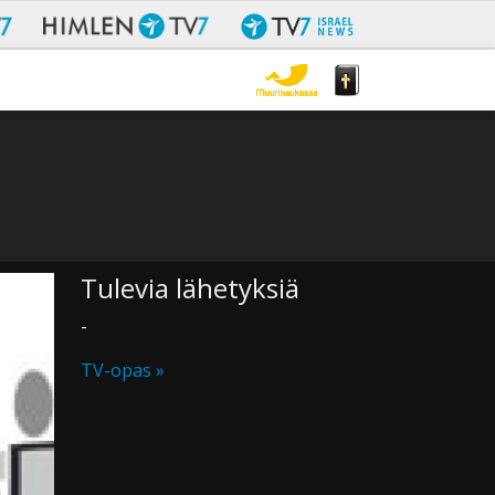
Tulevia lähetyksiä
-
TV-opas »