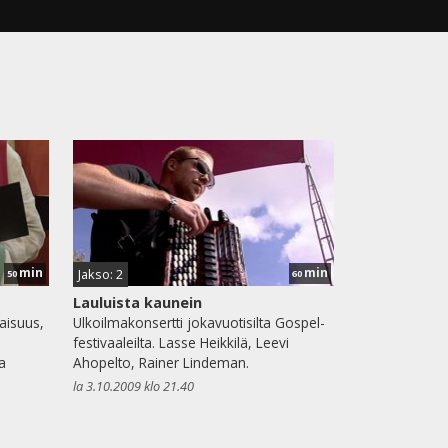
min
min
Jakso: 2
50
60
Lauluista kaunein
aisuus,
Ulkoilmakonsertti jokavuotisilta Gospel-
festivaaleilta. Lasse Heikkilä, Leevi
a
Ahopelto, Rainer Lindeman.
la 3.10.2009 klo 21.40