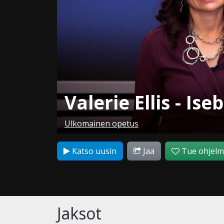
Valerie Ellis - Ise
Ulkomainen opetus
Katso uusin
Jaa
Tue ohjel
Jaksot