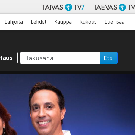
Lahjoita
Lehdet
Kauppa
Rukous
Lue lisää
staus
Etsi