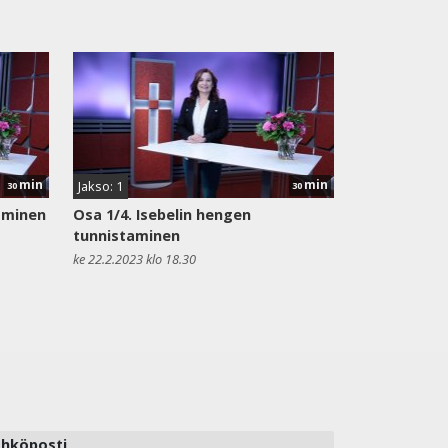
min
min
Jakso: 1
30
30
aminen
Osa 1/4. Isebelin hengen
tunnistaminen
ke 22.2.2023 klo 18.30
hköposti