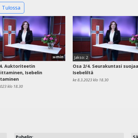
Tulossa
min
3
Jakso: 2
30
4. Auktoriteetin
Osa 2/4. Seurakuntasi suoja
ittaminen, Isebelin
Isebeliltä
staminen
ke 8.3.2023 klo 18.30
2023 klo 18.30
Puhelin:
Sä