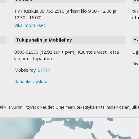
TV7 Keskus 09 756 2510 (arkisin klo 9.00 - 12.00 ja
tv7
12.30 - 16.00)
etu
Vikailmoitukset
Tukipuhelin ja MobilePay
Y-
0600-02030 (12,92 eur + pvm). Kuuntele viesti, että
Lig
lahjoitus tapahtuu.
Ris
MobilePay:
91717
Rahankeräyslupa
kaikki sivuihin liittyvät oikeudet. Ohjelmien, tekstityksien tai niiden osien jul