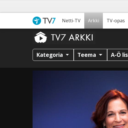
Netti-TV
Arkki
TV-opas
Kategoria
Teema
A-Ö li