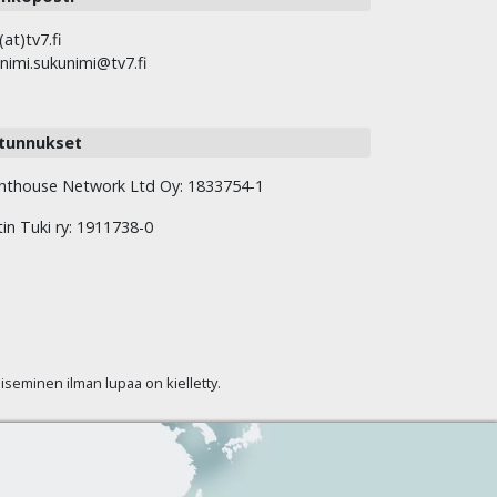
(at)tv7.fi
nimi.sukunimi@tv7.fi
tunnukset
hthouse Network Ltd Oy: 1833754-1
tin Tuki ry: 1911738-0
kaiseminen ilman lupaa on kielletty.