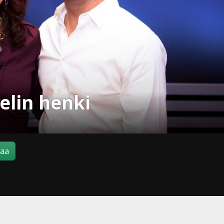
belin henki
maa