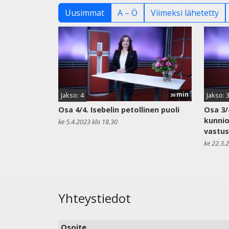
Uusimmat
A – Ö
Viimeksi lähetetty
min
Jakso: 4
Jakso: 
30
Osa 4/4. Isebelin petollinen puoli
Osa 3/
kunnio
ke 5.4.2023 klo 18.30
vastu
ke 22.3.
Yhteystiedot
Osoite