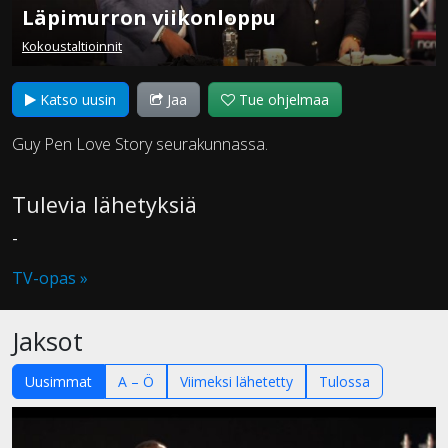
Läpimurron viikonloppu
Kokoustaltioinnit
Katso uusin
Jaa
Tue ohjelmaa
Guy Pen Love Story seurakunnassa.
Tulevia lähetyksiä
-
TV-opas »
Jaksot
Uusimmat
A – Ö
Viimeksi lähetetty
Tulossa