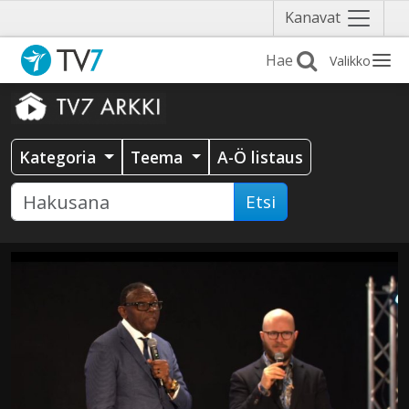
Näytä
Kanavat
valikko
Valikko
Kategoria
Teema
A-Ö listaus
Etsi