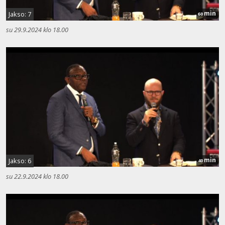
min
Jakso: 7
60
su 29.9.2024 klo 18.00
min
Jakso: 6
40
su 22.9.2024 klo 18.00