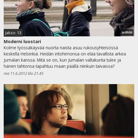
min
Jakso: 13
20
Moderni luostari
Kolme työssäkäyvää nuorta naista asuu rukousyhteisössä
keskellä Helsinkiä. Heidän intohimonsa on elää tavallista arkea
Jumalan kanssa. Mitä se on, kun Jumalan valtakunta tulee ja
hänen tahtonsa tapahtuu maan päällä niinkuin taivaissa?
ma 11.6.2012 klo 21.45