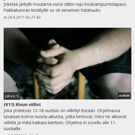
Jokelaa järkytti muutama vuosi sitten raju kouluampumistapaus.
Paikkakunnan kristityille se oli viimeinen hätähuuto.
to 29.9.2011 klo 21.40
min
Jakso: 5
30
(K11) Kivun viillot
Joka yhdeksäs 12-18-vuotias on viillellyt itseään. Ohjelmassa
tavataan kolme nuorta aikuista, jotka kertovat, miksi he alkoivat
viillellä ja mikä katkaisi kierteen. Ohjelma ei sovellu alle 11-
vuotiaille.