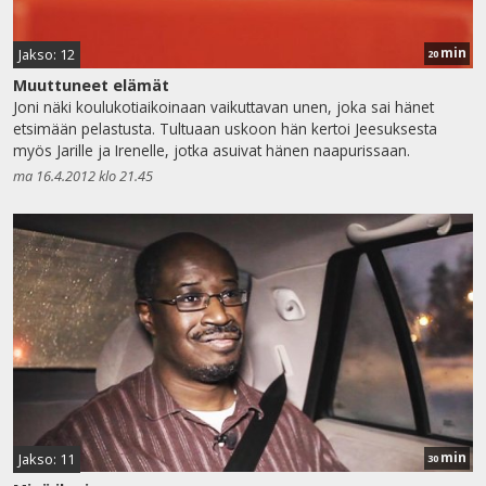
min
Jakso: 12
20
Muuttuneet elämät
Joni näki koulukotiaikoinaan vaikuttavan unen, joka sai hänet
etsimään pelastusta. Tultuaan uskoon hän kertoi Jeesuksesta
myös Jarille ja Irenelle, jotka asuivat hänen naapurissaan.
ma 16.4.2012 klo 21.45
min
Jakso: 11
30