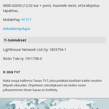
0600-02030 (12,92 eur + pvm). Kuuntele viesti, että lahjoitus
tapahtuu.
MobilePay:
91717
Rahankeräyslupa
Y-tunnukset
Lighthouse Network Ltd Oy: 1833754-1
Ristin Tuki ry: 1911738-0
© 2026 TV7
Näitä sivuja hallinnoi Taivas TV7, joka pidättää itsellään kaikki sivuihin
liittyvät oikeudet. Ohjelmien, tekstityksien tai niiden osien
julkaiseminen ilman lupaa on kielletty.