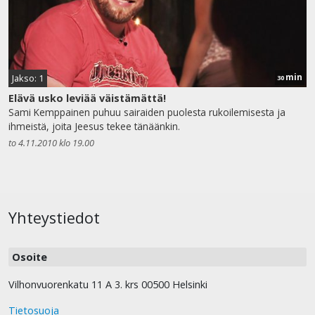
min
Jakso: 1
30
Elävä usko leviää väistämättä!
Sami Kemppainen puhuu sairaiden puolesta rukoilemisesta ja
ihmeistä, joita Jeesus tekee tänäänkin.
to 4.11.2010 klo 19.00
Yhteystiedot
Osoite
Vilhonvuorenkatu 11 A 3. krs 00500 Helsinki
Tietosuoja