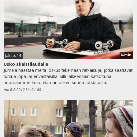
min
Jakso: 14
20
Usko skeittilaudalla
Jumala haastaa meitä joskus tekemään ratkaisuja, jotka saattavat
tuntua jopa järjenvastaisilta. Silti jälkeenpäin katsottuna
huomaamme koko elämän olleen suurta johdatusta.
ma 6.8.2012 klo 21.40