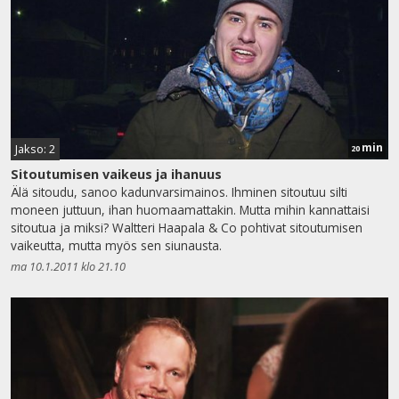
min
Jakso: 2
20
Sitoutumisen vaikeus ja ihanuus
Älä sitoudu, sanoo kadunvarsimainos. Ihminen sitoutuu silti
moneen juttuun, ihan huomaamattakin. Mutta mihin kannattaisi
sitoutua ja miksi? Waltteri Haapala & Co pohtivat sitoutumisen
vaikeutta, mutta myös sen siunausta.
ma 10.1.2011 klo 21.10