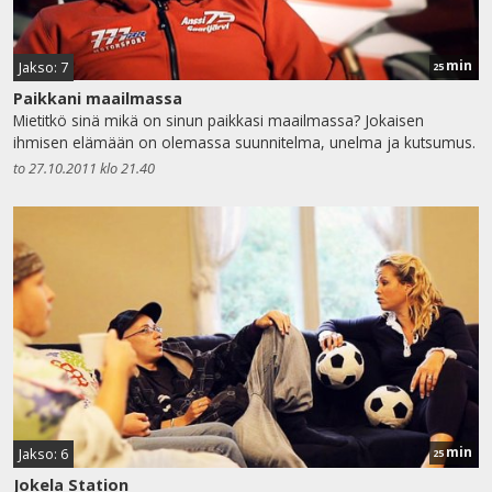
min
Jakso: 7
25
Paikkani maailmassa
Mietitkö sinä mikä on sinun paikkasi maailmassa? Jokaisen
ihmisen elämään on olemassa suunnitelma, unelma ja kutsumus.
to 27.10.2011 klo 21.40
min
Jakso: 6
25
Jokela Station