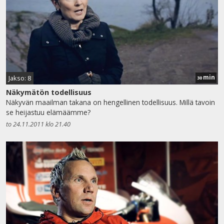
min
Jakso: 8
30
Näkymätön todellisuus
Näkyvän maailman takana on hengellinen todellisuus. Millä tavoin
se heijastuu elämäämme?
to 24.11.2011 klo 21.40