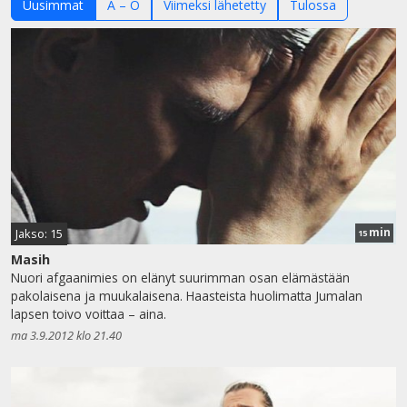
Uusimmat
A – Ö
Viimeksi lähetetty
Tulossa
min
Jakso: 15
15
Masih
Nuori afgaanimies on elänyt suurimman osan elämästään
pakolaisena ja muukalaisena. Haasteista huolimatta Jumalan
lapsen toivo voittaa – aina.
ma 3.9.2012 klo 21.40