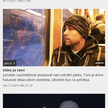
to 1.9.2011 klo 21.40
min
Jakso: 3
30
Usko ja teot
Jumalan suunnitelmat avautuvat vain uskolle! Jukkis, Toni ja Anna
haluavat ottaa uskon askeleita, silloinkin kun se pelottaa.
ma 7.3.2011 klo 21.10