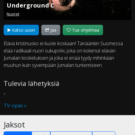
Underground C
Nuoret
Katso uusin
Jaa
Tue ohjelmaa
Elävä kristinusko ei kuole koskaan! Tänäänkin Suomessa
elää radikaali nuori sukupolvi, joka on kokenut elävän
Jumalan kosketuksen ja joka ei enää tyydy mihinkään
muuhun kuin syvempään Jumalan tuntemiseen.
Tulevia lähetyksiä
-
TV-opas »
Jaksot