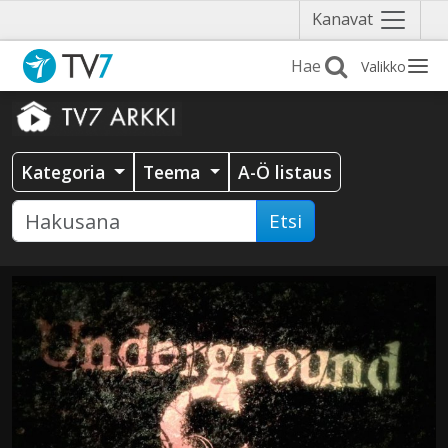
Näytä
Kanavat
valikko
Valikko
Kategoria
Teema
A-Ö listaus
Etsi