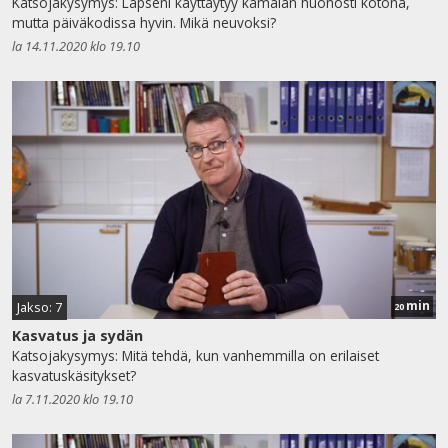
Katsojakysymys: Lapseni käyttäytyy kamalan huonosti kotona,
mutta päiväkodissa hyvin. Mikä neuvoksi?
la 14.11.2020 klo 19.10
min
Jakso: 7
20
Kasvatus ja sydän
Katsojakysymys: Mitä tehdä, kun vanhemmilla on erilaiset
kasvatuskäsitykset?
la 7.11.2020 klo 19.10