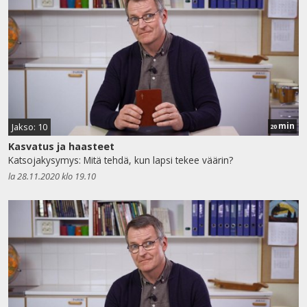
min
Jakso: 10
20
Kasvatus ja haasteet
Katsojakysymys: Mitä tehdä, kun lapsi tekee väärin?
la 28.11.2020 klo 19.10