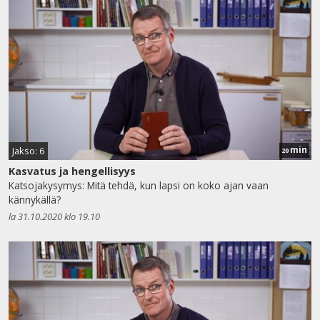
min
Jakso: 6
20
Kasvatus ja hengellisyys
Katsojakysymys: Mitä tehdä, kun lapsi on koko ajan vaan
kännykällä?
la 31.10.2020 klo 19.10