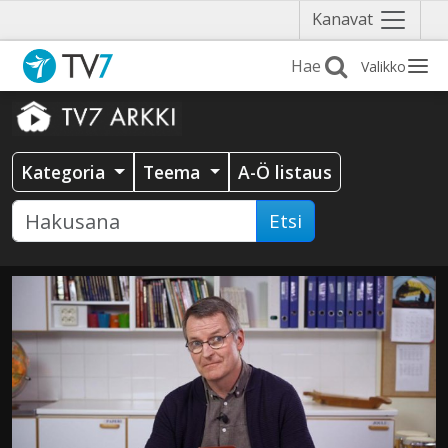
Näytä
Kanavat
valikko
Valikko
Kategoria
Teema
A-Ö listaus
Etsi