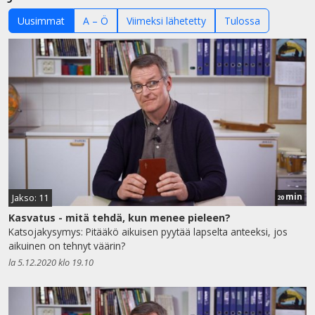
Uusimmat
A – Ö
Viimeksi lähetetty
Tulossa
min
Jakso: 11
20
Kasvatus - mitä tehdä, kun menee pieleen?
Katsojakysymys: Pitääkö aikuisen pyytää lapselta anteeksi, jos
aikuinen on tehnyt väärin?
la 5.12.2020 klo 19.10