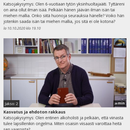
Katsojakysymys: Olen 6-vuotiaan tytön yksinhuoltajaäiti. Tyttäreni
on aina ollut ilman isää. Pelkään hänen jäävän ilman isän tai
miehen mallia. Onko siitä huonoja seurauksia hänelle? Voiko hän
jotenkin saada isän tai miehen mallia, jos sitä ei ole kotona?
la 10.10.2020 klo 19.10
min
Jakso: 2
20
Kasvatus ja ehdoton rakkaus
Katsojakysymys: Olen entinen alkoholisti ja pelkään, että viinasta
tulee lapsillenikin ongelma. Miten osaisin viisaasti varoittaa heitä
sen vaaroista?