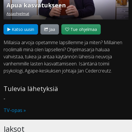
Apua kasvatukseen
Asiaohjelmat
Katso uusin
Jaa
Tue ohjelmaa
Millaisia arvoja opetamme lapsillemme ja miten? Millainen
roolimalli minä olen lapselleni? Ohjelmasarja haluaa
vahvistaa, tukea ja antaa käytännön läheisiä neuvoja
vanhemmille lasten kasvattamiseen. Isäntänä toimii
psykologi, Agape-keskuksen johtaja Jan Cedercreutz.
Tulevia lähetyksiä
-
TV-opas »
Jaksot