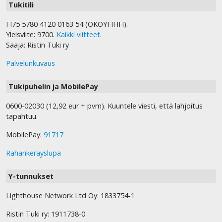
Tukitili
FI75 5780 4120 0163 54 (OKOYFIHH).
Yleisviite: 9700.
Kaikki viitteet
.
Saaja: Ristin Tuki ry
Palvelunkuvaus
Tukipuhelin ja MobilePay
0600-02030 (12,92 eur + pvm). Kuuntele viesti, että lahjoitus
tapahtuu.
MobilePay:
91717
Rahankeräyslupa
Y-tunnukset
Lighthouse Network Ltd Oy: 1833754-1
Ristin Tuki ry: 1911738-0