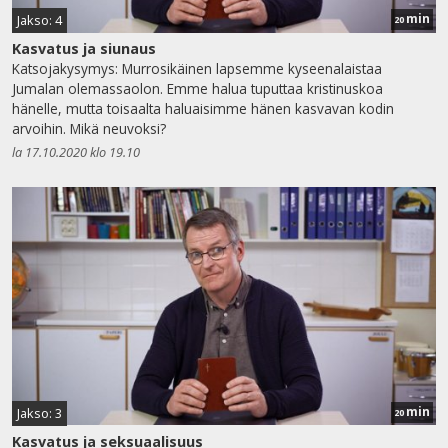
min
Jakso: 4
20
Kasvatus ja siunaus
Katsojakysymys: Murrosikäinen lapsemme kyseenalaistaa
Jumalan olemassaolon. Emme halua tuputtaa kristinuskoa
hänelle, mutta toisaalta haluaisimme hänen kasvavan kodin
arvoihin. Mikä neuvoksi?
la 17.10.2020 klo 19.10
min
Jakso: 3
20
Kasvatus ja seksuaalisuus