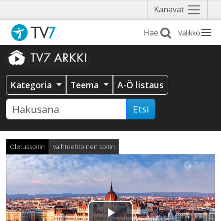
Näytä
Kanavat
valikko
Valikko
Kategoria
Teema
A-Ö listaus
Etsi
Oletussoitin
Vaihtoehtoinen soitin