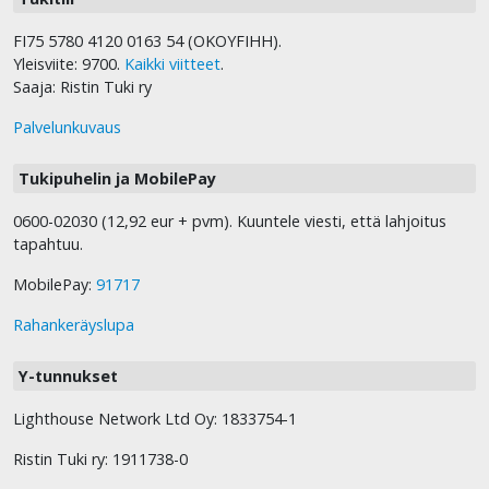
FI75 5780 4120 0163 54 (OKOYFIHH).
Yleisviite: 9700.
Kaikki viitteet
.
Saaja: Ristin Tuki ry
Palvelunkuvaus
Tukipuhelin ja MobilePay
0600-02030 (12,92 eur + pvm). Kuuntele viesti, että lahjoitus
tapahtuu.
MobilePay:
91717
Rahankeräyslupa
Y-tunnukset
Lighthouse Network Ltd Oy: 1833754-1
Ristin Tuki ry: 1911738-0