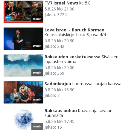
TV7 Israel News
ke 5.8.
5.8.26 klo 21.00
Jakso: 3724
15 min
Love Israel - Baruch Korman
Kolossalaiskirje. Luku 3, osa 4/4
5.8.26 klo 20.30
Jakso: 242
30 min
Rakkauden kosketuksessa
Sisäisten
lupausten voima
5.8.26 klo 20.00
Jakso: 369
30 min
Sadonkorjuu
Luomassa Luojan kanssa
5.8.26 klo 18.30
Jakso: 7
85 min
Rakkaus puhuu
Kaavailuja taivaan
suunnalta
5.8.26 klo 17.45
Jakso: 16
45 min