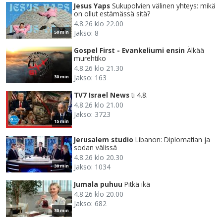
Jesus Yaps
Sukupolvien välinen yhteys: mikä
on ollut estämässä sitä?
4.8.26 klo 22.00
Jakso: 8
50 min
Gospel First - Evankeliumi ensin
Älkää
murehtiko
4.8.26 klo 21.30
Jakso: 163
30 min
TV7 Israel News
ti 4.8.
4.8.26 klo 21.00
Jakso: 3723
15 min
Jerusalem studio
Libanon: Diplomatian ja
sodan välissä
4.8.26 klo 20.30
Jakso: 1034
30 min
Jumala puhuu
Pitkä ikä
4.8.26 klo 20.00
Jakso: 682
30 min