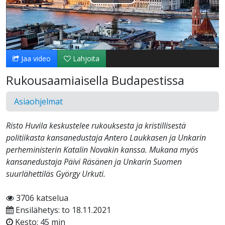
Toista
Video
Jaa video
Lahjoita
Rukousaamiaisella Budapestissa
Asiaohjelmat
Risto Huvila keskustelee rukouksesta ja kristillisestä
politiikasta kansanedustaja Antero Laukkasen ja Unkarin
perheministerin Katalin Novakin kanssa. Mukana myös
kansanedustaja Päivi Räsänen ja Unkarin Suomen
suurlähettiläs György Urkuti.
3706 katselua
Ensilähetys: to 18.11.2021
Kesto: 45 min