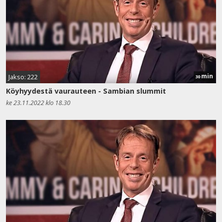
min
Jakso: 222
30
Köyhyydestä vaurauteen - Sambian slummit
ke 23.11.2022 klo 18.30