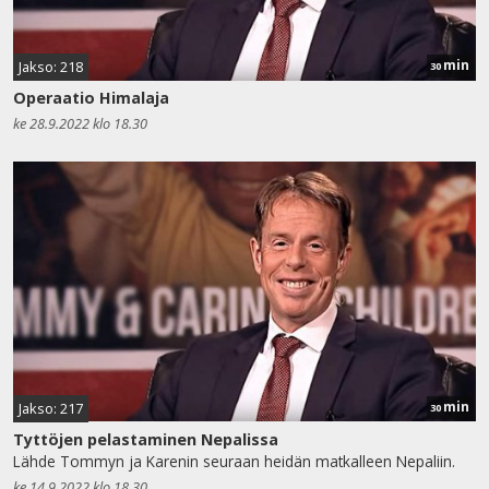
min
Jakso: 218
30
Operaatio Himalaja
ke 28.9.2022 klo 18.30
min
Jakso: 217
30
Tyttöjen pelastaminen Nepalissa
Lähde Tommyn ja Karenin seuraan heidän matkalleen Nepaliin.
ke 14.9.2022 klo 18.30