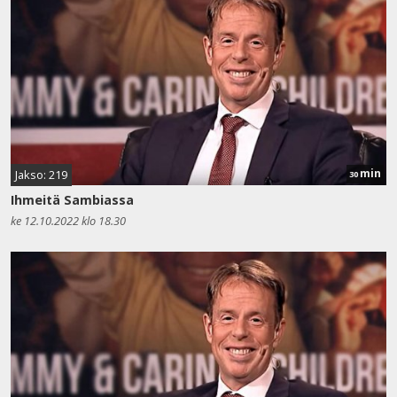
min
Jakso: 219
30
Ihmeitä Sambiassa
ke 12.10.2022 klo 18.30