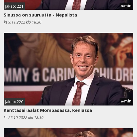
min
Jakso: 221
30
Sinussa on suuruutta - Nepalista
ke 9.11.2022 klo 18.30
min
Jakso: 220
30
Kenttäsairaalat Mombasassa, Keniassa
ke 26.10.2022 klo 18.30