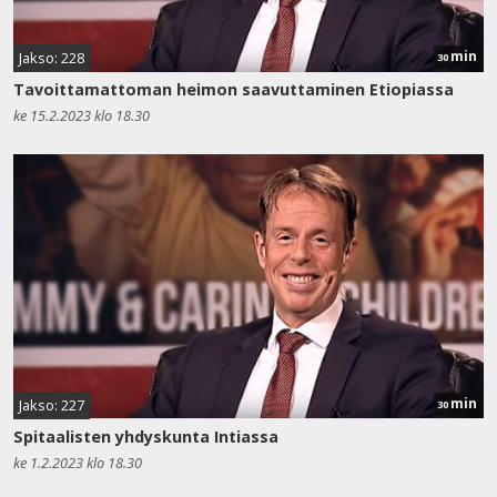
min
Jakso: 228
30
Tavoittamattoman heimon saavuttaminen Etiopiassa
ke 15.2.2023 klo 18.30
min
Jakso: 227
30
Spitaalisten yhdyskunta Intiassa
ke 1.2.2023 klo 18.30