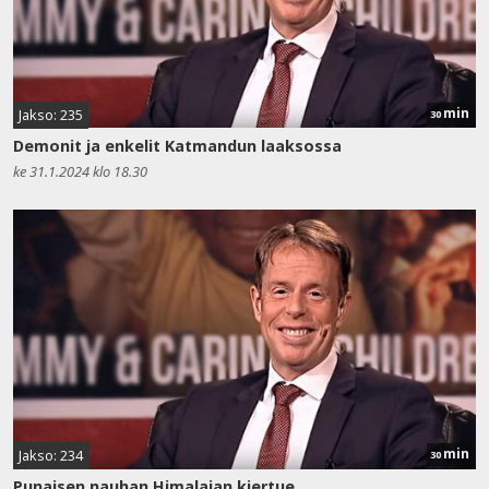
min
Jakso: 235
30
Demonit ja enkelit Katmandun laaksossa
ke 31.1.2024 klo 18.30
min
Jakso: 234
30
Punaisen nauhan Himalajan kiertue