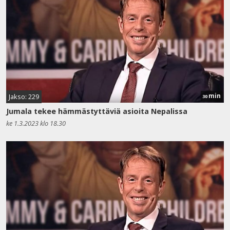
min
Jakso: 229
30
Jumala tekee hämmästyttäviä asioita Nepalissa
ke 1.3.2023 klo 18.30