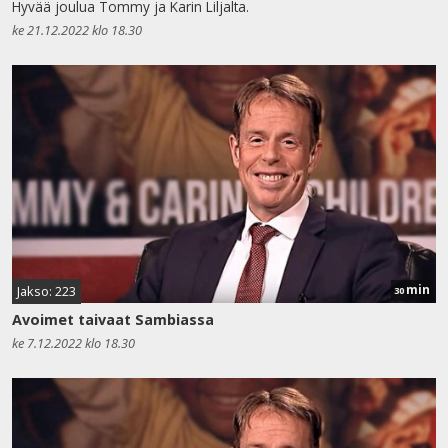
Hyvää joulua Tommy ja Karin Liljalta.
ke 21.12.2022 klo 18.30
min
Jakso: 223
30
Avoimet taivaat Sambiassa
ke 7.12.2022 klo 18.30