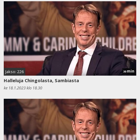
min
Jakso: 226
30
Halleluja Chingolasta, Sambiasta
ke 18.1.2023 klo 18.30