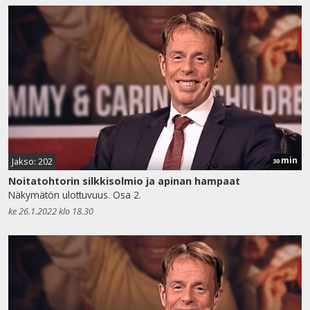
min
Jakso: 202
30
Noitatohtorin silkkisolmio ja apinan hampaat
Näkymätön ulottuvuus. Osa 2.
ke 26.1.2022 klo 18.30