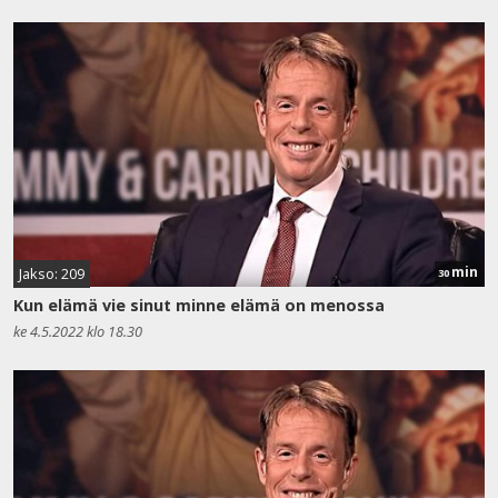
min
Jakso: 209
30
Kun elämä vie sinut minne elämä on menossa
ke 4.5.2022 klo 18.30