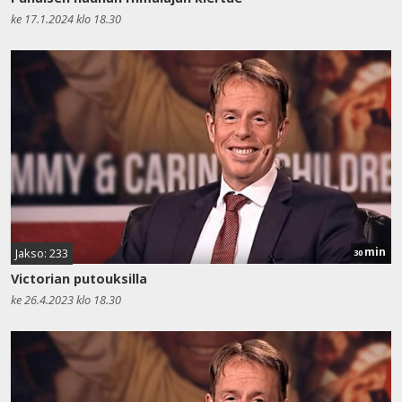
ke 17.1.2024 klo 18.30
min
Jakso: 233
30
Victorian putouksilla
ke 26.4.2023 klo 18.30