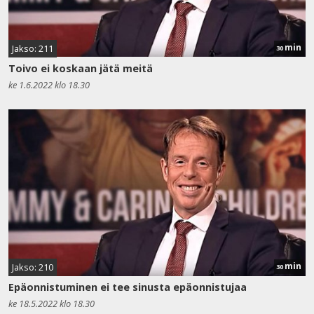
min
Jakso: 211
30
Toivo ei koskaan jätä meitä
ke 1.6.2022 klo 18.30
min
Jakso: 210
30
Epäonnistuminen ei tee sinusta epäonnistujaa
ke 18.5.2022 klo 18.30