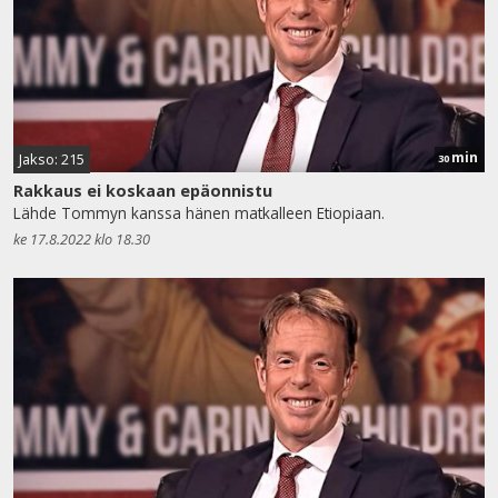
min
Jakso: 215
30
Rakkaus ei koskaan epäonnistu
Lähde Tommyn kanssa hänen matkalleen Etiopiaan.
ke 17.8.2022 klo 18.30