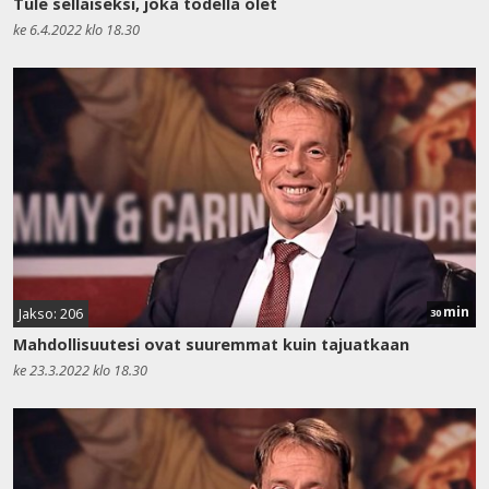
Tule sellaiseksi, joka todella olet
ke 6.4.2022 klo 18.30
min
Jakso: 206
30
Mahdollisuutesi ovat suuremmat kuin tajuatkaan
ke 23.3.2022 klo 18.30