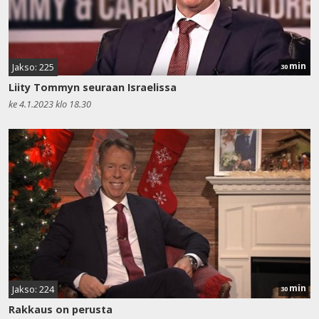
min
Jakso: 225
30
Liity Tommyn seuraan Israelissa
ke 4.1.2023 klo 18.30
min
Jakso: 224
30
Rakkaus on perusta