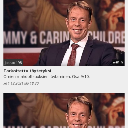
min
Jakso: 198
30
Tarkoitettu täytetyksi
Omien mahdollisuuksien löytäminen. Osa 9/10.
ke 1.12.2021 klo 18.30