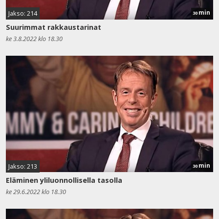
min
Jakso: 214
30
Suurimmat rakkaustarinat
ke 3.8.2022 klo 18.30
min
Jakso: 213
30
Eläminen yliluonnollisella tasolla
ke 29.6.2022 klo 18.30