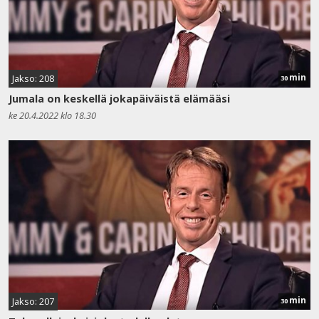
min
Jakso: 208
30
Jumala on keskellä jokapäiväistä elämääsi
ke 20.4.2022 klo 18.30
min
Jakso: 207
30