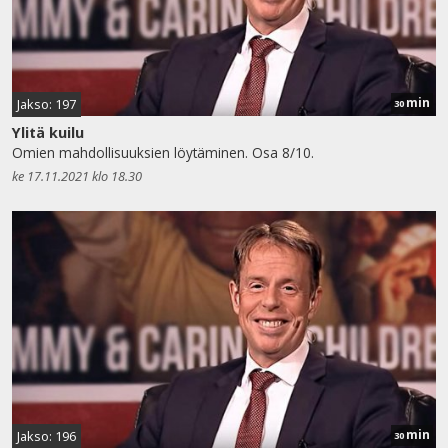
min
Jakso: 197
30
Ylitä kuilu
Omien mahdollisuuksien löytäminen. Osa 8/10.
ke 17.11.2021 klo 18.30
min
Jakso: 196
30