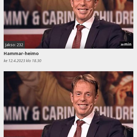
min
Jakso: 232
30
Hammar-heimo
ke 12.4.2023 klo 18.30