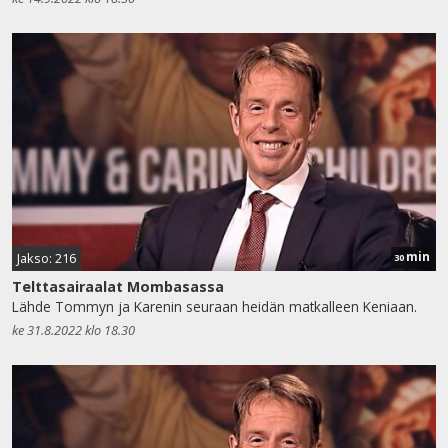
min
Jakso: 216
30
Telttasairaalat Mombasassa
Lähde Tommyn ja Karenin seuraan heidän matkalleen Keniaan.
ke 31.8.2022 klo 18.30