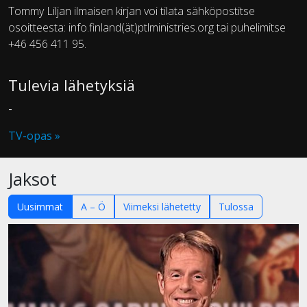
Tommy Liljan ilmaisen kirjan voi tilata sähköpostitse
osoitteesta: info.finland(ät)ptlministries.org tai puhelimitse
+46 456 411 95.
Tulevia lähetyksiä
-
TV-opas »
Jaksot
Uusimmat
A – Ö
Viimeksi lähetetty
Tulossa