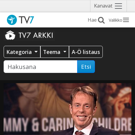
Näytä
Kanavat
valikko
Valikko
Kategoria
Teema
A-Ö listaus
Etsi