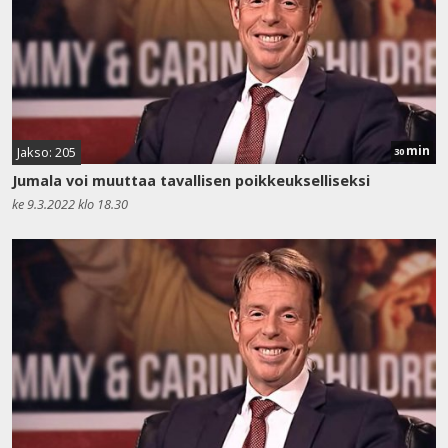
min
Jakso: 205
30
Jumala voi muuttaa tavallisen poikkeukselliseksi
ke 9.3.2022 klo 18.30