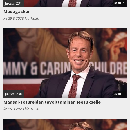
min
Jakso: 231
30
Madagaskar
ke 29.3.2023 klo 18.30
min
Jakso: 230
30
Maasai-sotureiden tavoittaminen Jeesukselle
ke 15.3.2023 klo 18.30