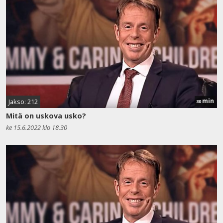
min
Jakso: 212
30
Mitä on uskova usko?
ke 15.6.2022 klo 18.30