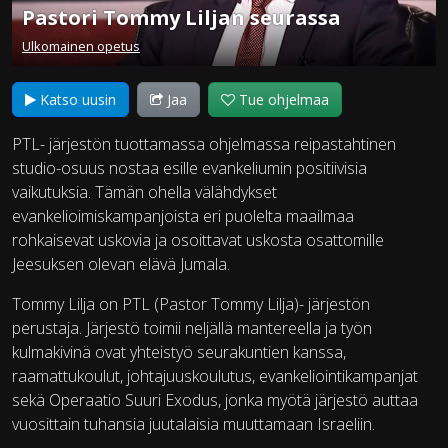
Pastori Tommy Liljan seurassa
Ulkomainen opetus
Katso uusin
Jaa
Tue ohjelmaa
PTL- järjestön tuottamassa ohjelmassa reipastahtinen
studio-osuus nostaa esille evankeliumin positiivisia
vaikutuksia. Tämän ohella välähdykset
evankelioimiskampanjoista eri puolelta maailmaa
rohkaisevat uskovia ja osoittavat uskosta osattomille
Jeesuksen olevan elävä Jumala.
Tommy Lilja on PTL (Pastor Tommy Lilja)- järjestön
perustaja. Järjestö toimii neljällä mantereella ja työn
kulmakivinä ovat yhteistyö seurakuntien kanssa,
raamattukoulut, johtajuuskoulutus, evankeliointikampanjat
sekä Operaatio Suuri Exodus, jonka myötä järjestö auttaa
vuosittain tuhansia juutalaisia muuttamaan Israeliin.