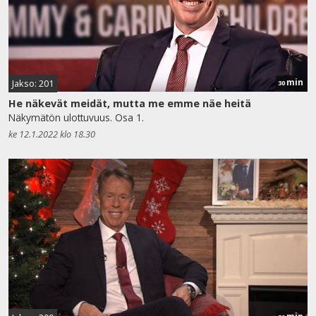
min
Jakso: 201
30
He näkevät meidät, mutta me emme näe heitä
Näkymätön ulottuvuus. Osa 1.
ke 12.1.2022 klo 18.30