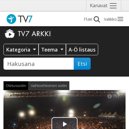
Näytä
Kanavat
valikko
Valikko
Kategoria
Teema
A-Ö listaus
Etsi
Oletussoitin
Vaihtoehtoinen soitin