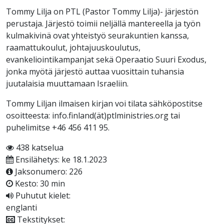
Tommy Lilja on PTL (Pastor Tommy Lilja)- järjestön
perustaja. Järjestö toimii neljällä mantereella ja työn
kulmakivinä ovat yhteistyö seurakuntien kanssa,
raamattukoulut, johtajuuskoulutus,
evankeliointikampanjat sekä Operaatio Suuri Exodus,
jonka myötä järjestö auttaa vuosittain tuhansia
juutalaisia muuttamaan Israeliin.
Tommy Liljan ilmaisen kirjan voi tilata sähköpostitse
osoitteesta: info.finland(ät)ptlministries.org tai
puhelimitse +46 456 411 95.
438 katselua
Ensilähetys: ke 18.1.2023
Jaksonumero: 226
Kesto: 30 min
Puhutut kielet:
englanti
Tekstitykset: