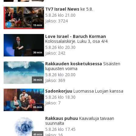
TV7 Israel News
ke 5.8.
5.8.26 klo 21.00
Jakso: 3724
15 min
Love Israel - Baruch Korman
Kolossalaiskirje. Luku 3, osa 4/4
5.8.26 klo 20.30
Jakso: 242
30 min
Rakkauden kosketuksessa
Sisäisten
lupausten voima
5.8.26 klo 20.00
Jakso: 369
30 min
Sadonkorjuu
Luomassa Luojan kanssa
5.8.26 klo 18.30
Jakso: 7
85 min
Rakkaus puhuu
Kaavailuja taivaan
suunnalta
5.8.26 klo 17.45
Jakso: 16
45 min