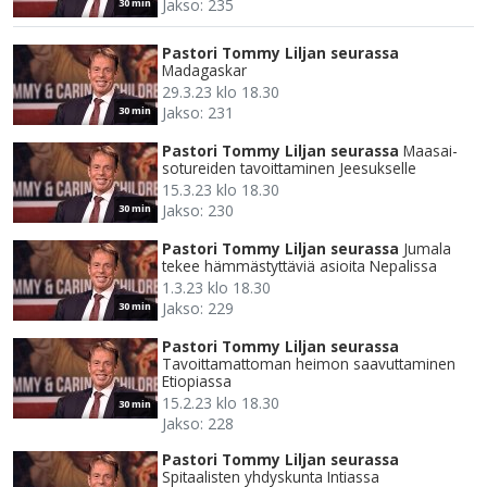
Jakso: 235
30 min
Pastori Tommy Liljan seurassa
Madagaskar
29.3.23 klo 18.30
Jakso: 231
30 min
Pastori Tommy Liljan seurassa
Maasai-
sotureiden tavoittaminen Jeesukselle
15.3.23 klo 18.30
Jakso: 230
30 min
Pastori Tommy Liljan seurassa
Jumala
tekee hämmästyttäviä asioita Nepalissa
1.3.23 klo 18.30
Jakso: 229
30 min
Pastori Tommy Liljan seurassa
Tavoittamattoman heimon saavuttaminen
Etiopiassa
15.2.23 klo 18.30
30 min
Jakso: 228
Pastori Tommy Liljan seurassa
Spitaalisten yhdyskunta Intiassa