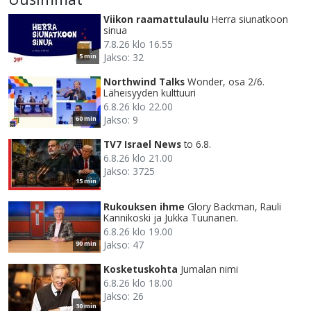
Viikon raamattulaulu
Herra siunatkoon
sinua
7.8.26 klo 16.55
Jakso: 32
5 min
Northwind Talks
Wonder, osa 2/6.
Läheisyyden kulttuuri
6.8.26 klo 22.00
Jakso: 9
60 min
TV7 Israel News
to 6.8.
6.8.26 klo 21.00
Jakso: 3725
15 min
Rukouksen ihme
Glory Backman, Rauli
Kannikoski ja Jukka Tuunanen.
6.8.26 klo 19.00
Jakso: 47
90 min
Kosketuskohta
Jumalan nimi
6.8.26 klo 18.00
Jakso: 26
30 min