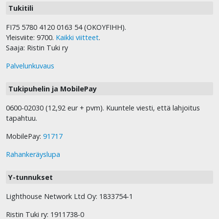
Tukitili
FI75 5780 4120 0163 54 (OKOYFIHH).
Yleisviite: 9700.
Kaikki viitteet
.
Saaja: Ristin Tuki ry
Palvelunkuvaus
Tukipuhelin ja MobilePay
0600-02030 (12,92 eur + pvm). Kuuntele viesti, että lahjoitus
tapahtuu.
MobilePay:
91717
Rahankeräyslupa
Y-tunnukset
Lighthouse Network Ltd Oy: 1833754-1
Ristin Tuki ry: 1911738-0