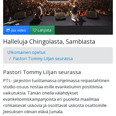
Toista
Video
Jaa video
Lahjoita
Halleluja Chingolasta, Sambiasta
Ulkomainen opetus
Pastori Tommy Liljan seurassa
Pastori Tommy Liljan seurassa
PTL- järjestön tuottamassa ohjelmassa reipastahtinen
studio-osuus nostaa esille evankeliumin positiivisia
vaikutuksia. Tämän ohella välähdykset
evankelioimiskampanjoista eri puolelta maailmaa
rohkaisevat uskovia ja osoittavat uskosta osattomille
Jeesuksen olevan elävä Jumala.