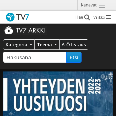
Näytä
Kanavat
valikko
Valikko
Kategoria
Teema
A-Ö listaus
Etsi