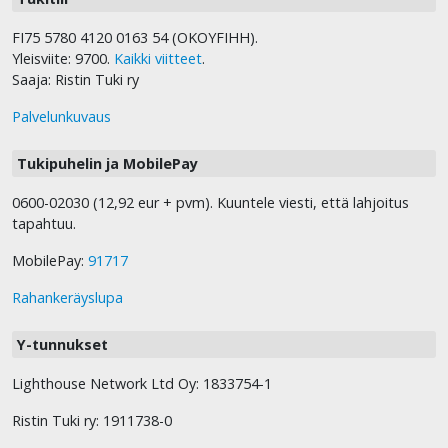
FI75 5780 4120 0163 54 (OKOYFIHH).
Yleisviite: 9700.
Kaikki viitteet
.
Saaja: Ristin Tuki ry
Palvelunkuvaus
Tukipuhelin ja MobilePay
0600-02030 (12,92 eur + pvm). Kuuntele viesti, että lahjoitus
tapahtuu.
MobilePay:
91717
Rahankeräyslupa
Y-tunnukset
Lighthouse Network Ltd Oy: 1833754-1
Ristin Tuki ry: 1911738-0