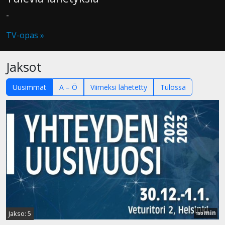
-
TV-opas »
Jaksot
Uusimmat
A – Ö
Viimeksi lähetetty
Tulossa
min
Jakso: 5
180