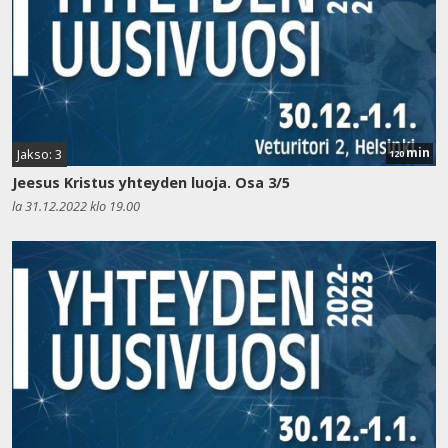
min
Jakso: 3
120
Jeesus Kristus yhteyden luoja. Osa 3/5
la 31.12.2022 klo 19.00