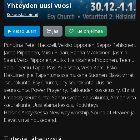
Yhteyden uusi vuosi
Kokoustaltioinnit
Katso uusin
Jaa
Tue ohjelmaa
Puhujina Peter Hackzell, Veikko Lipponen, Seppo Pehkonen,
Jarno Piipponen, Miisu Piipari, Hanna Matikainen, Jasmin
Saari, Veijo Piipponen, Aulikki Hartikainen-Piipponen, Teemu
Salo, Teemu Tapio, Pasi Yli-Sissala, Vesa Kemi, Esko
Hakulinen jne..Tapahtumassa mukana Suomen Elävät virrat
-seurakunta, Esy Church, City seurakunta, Uusi tie -
seurakunta, Power Prayer ry, Rakkauden kosketus ry, Christ
Embassy seurakunta, Sanan sydän -seurakunta, Armon virta
-seurakunta, Uusi elämä keskus, Kotiyhteys
Helsinki.Ylistyksessä New way worship, Sound of Heaven ja
Elävät virrat houseband.
Tulevia lähetyksiä