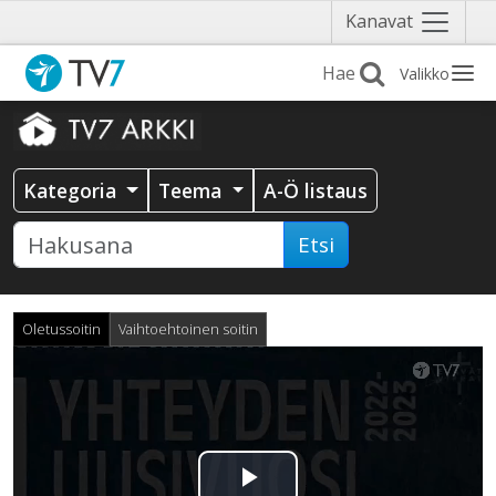
Näytä
Kanavat
valikko
Valikko
Kategoria
Teema
A-Ö listaus
Etsi
Oletussoitin
Vaihtoehtoinen soitin