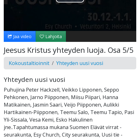
Toista
Video
Jaa video
Lahjoita
Jeesus Kristus yhteyden luoja. Osa 5/5
Kokoustaltioinnit
Yhteyden uusi vuosi
Yhteyden uusi vuosi
Puhujina Peter Hackzell, Veikko Lipponen, Seppo
Pehkonen, Jarno Piipponen, Miisu Piipari, Hanna
Matikainen, Jasmin Saari, Veijo Piipponen, Aulikki
Hartikainen-Piipponen, Teemu Salo, Teemu Tapio, Pasi
Yli-Sissala, Vesa Kemi, Esko Hakulinen
jne..Tapahtumassa mukana Suomen Elävät virrat -
seurakunta, Esy Church, City seurakunta, Uusi tie -