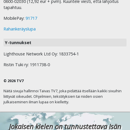
0600-02030 (12,92 eur + pvm). Kuuntele viesti, että lahjoitus
tapahtuu.
MobilePay:
91717
Rahankeräyslupa
Y-tunnukset
Lighthouse Network Ltd Oy: 1833754-1
Ristin Tuki ry: 1911738-0
© 2026 TV7
Näitä sivuja hallinnoi Taivas TV7, joka pidättää itsellään kaikki sivuihin
liittyvät oikeudet. Ohjelmien, tekstityksien tai niiden osien
julkaiseminen ilman lupaa on kielletty.
Jokaisen kielen on tunnustettava Isän