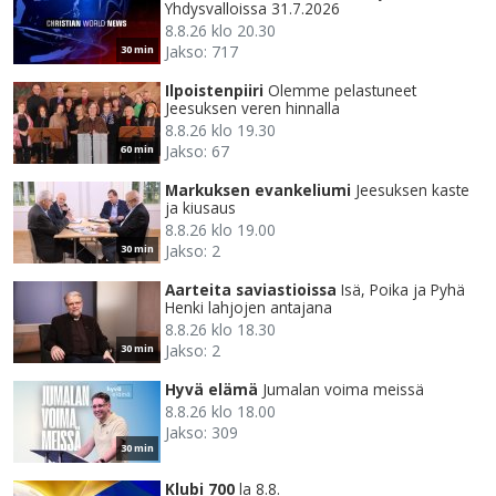
Yhdysvalloissa 31.7.2026
8.8.26 klo 20.30
Jakso: 717
30 min
Ilpoistenpiiri
Olemme pelastuneet
Jeesuksen veren hinnalla
8.8.26 klo 19.30
Jakso: 67
60 min
Markuksen evankeliumi
Jeesuksen kaste
ja kiusaus
8.8.26 klo 19.00
Jakso: 2
30 min
Aarteita saviastioissa
Isä, Poika ja Pyhä
Henki lahjojen antajana
8.8.26 klo 18.30
Jakso: 2
30 min
Hyvä elämä
Jumalan voima meissä
8.8.26 klo 18.00
Jakso: 309
30 min
Klubi 700
la 8.8.