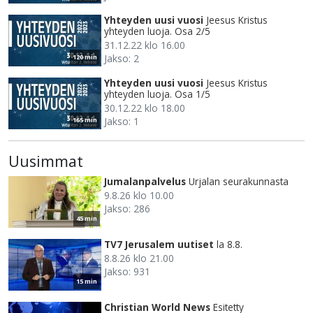
Yhteyden uusi vuosi
Jeesus Kristus
yhteyden luoja. Osa 2/5
31.12.22 klo 16.00
Jakso: 2
120 min
Yhteyden uusi vuosi
Jeesus Kristus
yhteyden luoja. Osa 1/5
30.12.22 klo 18.00
Jakso: 1
165 min
Uusimmat
Jumalanpalvelus
Urjalan seurakunnasta
9.8.26 klo 10.00
Jakso: 286
45 min
TV7 Jerusalem uutiset
la 8.8.
8.8.26 klo 21.00
Jakso: 931
15 min
Christian World News
Esitetty