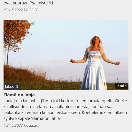
ovat suoraan Psalmista 91.
ti 31.5.2022 klo 22.20
min
Jakso: 3
10
Elämä on lahja
Laulaja ja lauluntekijä Mia Joki kertoo, miten Jumala opetti hänelle
kiitollisuudesta ja elämän ainutlaatuisuudesta, kun hän sai
lääkäriltä kiireellisen kutsun leikkaukseen. Koettelemuksen jälkeen
syntyi kappale ’Elämä on lahja’.
ti 24.5.2022 klo 22.20