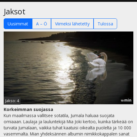
Jaksot
Uusimmat
A – Ö
Viimeksi lähetetty
Tulossa
min
Jakso: 4
10
Korkeimman suojassa
Kun maailmassa vallitsee sotatila, Jumala haluaa suojata
omiaaan. Laulaja ja lauluntekijä Mia Joki kertoo, kuinka tärkeää on
turvata Jumalaan, vaikka tuhat kaatuisi oikealta puolelta ja 10 000
vasemmalta. Mian yhdeksännen albumin nimikkokappalen sanat