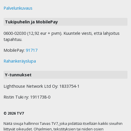
Palvelunkuvaus
Tukipuhelin ja MobilePay
0600-02030 (12,92 eur + pvm). Kuuntele viesti, että lahjoitus
tapahtuu.
MobilePay:
91717
Rahankeräyslupa
Y-tunnukset
Lighthouse Network Ltd Oy: 1833754-1
Ristin Tuki ry: 1911738-0
© 2026 TV7
Näitä sivuja hallinnoi Taivas TV7, joka pidättää itsellään kaikki sivuihin
liittyvät oikeudet. Ohjelmien, tekstityksien tai niiden osien