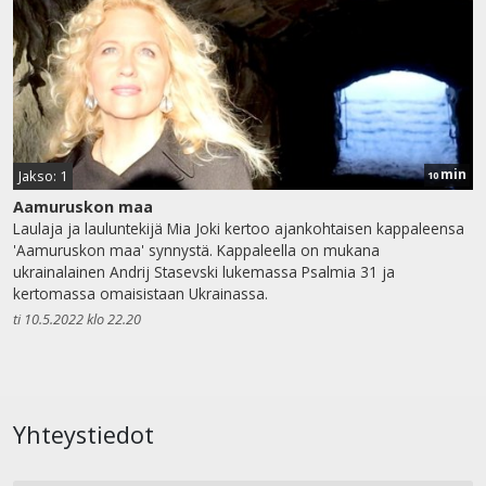
min
Jakso: 1
10
Aamuruskon maa
Laulaja ja lauluntekijä Mia Joki kertoo ajankohtaisen kappaleensa
'Aamuruskon maa' synnystä. Kappaleella on mukana
ukrainalainen Andrij Stasevski lukemassa Psalmia 31 ja
kertomassa omaisistaan Ukrainassa.
ti 10.5.2022 klo 22.20
Yhteystiedot