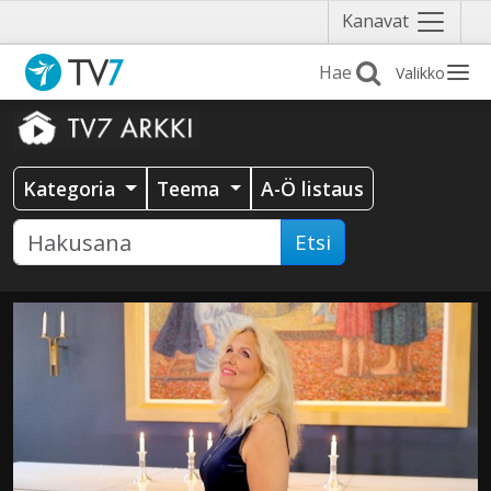
Näytä
Kanavat
valikko
Valikko
Kategoria
Teema
A-Ö listaus
Etsi