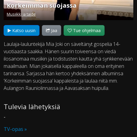
Korkeimman suojassa
Musiikki ja taide
Katso uusin
Jaa
Tue ohjelmaa
Laulaja-lauluntekijä Mia Joki on säveltänyt gospelia 14-
vuotiaasta saakka. Hänen suurin toiveensa on viedä
ilosanomaa musiikin ja todistusten kautta yhä synkkenevään
maailmaan. Mian jokaisella kappaleella on oma erityinen
tarinansa. Sarjassa hän kertoo yhdeksännen albuminsa
’Korkeimman suojassa’ kappaleista ja laulaa niitä mm.
Aulangon Rauniolinnassa ja Aavasaksan huipulla.
Tulevia lähetyksiä
-
TV-opas »