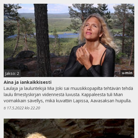
min
Jakso: 2
10
Aina ja iankaikkisesti
Laulaja ja lauluntekijä Mia Joki sai muusikkopapilta tehtävän tehdä
laulu Ilmestyskirjan viidennestä luvusta. Kappaleesta tuli Mian
voimakkain sävellys, mikä kuvattiin Lapissa, Aavasaksan huipulla.
ti 17.5.2022 klo 22.20