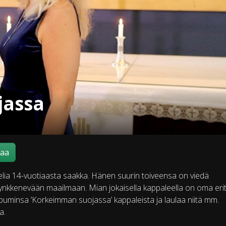
jassa
maa
pelia 14-vuotiaasta saakka. Hänen suurin toiveensa on viedä
synkkenevään maailmaan. Mian jokaisella kappaleella on oma eri
uminsa ’Korkeimman suojassa’ kappaleista ja laulaa niitä mm.
a.