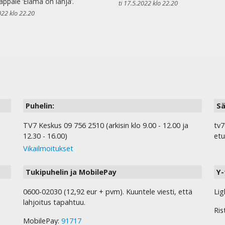
appale ’Elämä on lahja’.
ti 17.5.2022 klo 22.20
022 klo 22.20
Puhelin:
Sä
TV7 Keskus 09 756 2510 (arkisin klo 9.00 - 12.00 ja
tv7
12.30 - 16.00)
etu
Vikailmoitukset
Tukipuhelin ja MobilePay
Y-
0600-02030 (12,92 eur + pvm). Kuuntele viesti, että
Lig
lahjoitus tapahtuu.
Ris
MobilePay:
91717