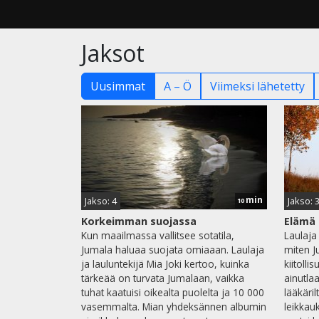
Jaksot
Uusimmat
A – Ö
Viimeksi lähetetty
min
Jakso: 4
Jakso: 
10
Korkeimman suojassa
Elämä 
Kun maailmassa vallitsee sotatila,
Laulaja 
Jumala haluaa suojata omiaaan. Laulaja
miten J
ja lauluntekijä Mia Joki kertoo, kuinka
kiitoll
tärkeää on turvata Jumalaan, vaikka
ainutla
tuhat kaatuisi oikealta puolelta ja 10 000
lääkäril
vasemmalta. Mian yhdeksännen albumin
leikkau