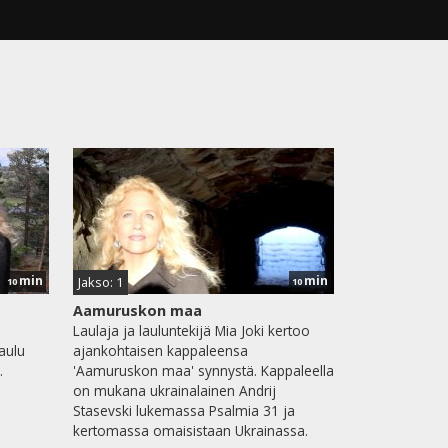
min
min
Jakso: 1
10
10
Aamuruskon maa
i
Laulaja ja lauluntekijä Mia Joki kertoo
aulu
ajankohtaisen kappaleensa
.
'Aamuruskon maa' synnystä. Kappaleella
on mukana ukrainalainen Andrij
Stasevski lukemassa Psalmia 31 ja
kertomassa omaisistaan Ukrainassa.