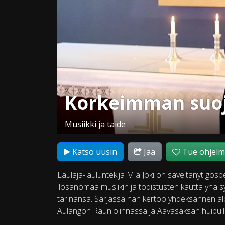
Korkeimman suo
Musiikki ja taide
Katso uusin
Jaa
Tue ohjel
Laulaja-lauluntekijä Mia Joki on säveltänyt gos
ilosanomaa musiikin ja todistusten kautta yhä 
tarinansa. Sarjassa hän kertoo yhdeksännen alb
Aulangon Rauniolinnassa ja Aavasaksan huipull