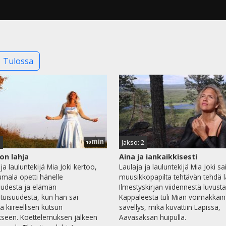
Tulossa
min
3
Jakso: 2
10
on lahja
Aina ja iankaikkisesti
ja lauluntekijä Mia Joki kertoo,
Laulaja ja lauluntekijä Mia Joki sa
umala opetti hänelle
muusikkopapilta tehtävän tehdä l
isuudesta ja elämän
Ilmestyskirjan viidennestä luvusta
atuisuudesta, kun hän sai
Kappaleesta tuli Mian voimakkain
tä kiireellisen kutsun
sävellys, mikä kuvattiin Lapissa,
kseen. Koettelemuksen jälkeen
Aavasaksan huipulla.