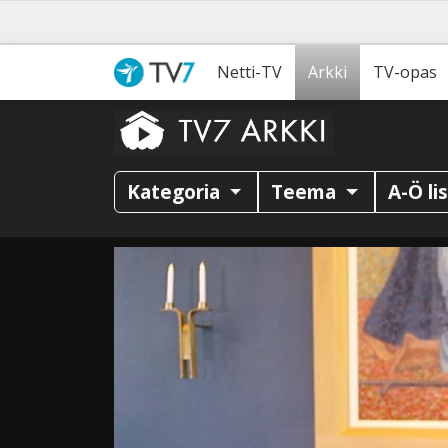
Netti-TV
Arkki
TV-opas
Kategoria
Teema
A-Ö li