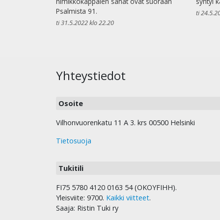
nimikkokappalen sanat ovat suoraan
syntyi k
Psalmista 91.
ti 24.5.2
ti 31.5.2022 klo 22.20
Yhteystiedot
Osoite
Vilhonvuorenkatu 11 A 3. krs 00500 Helsinki
Tietosuoja
Tukitili
FI75 5780 4120 0163 54 (OKOYFIHH).
Yleisviite: 9700.
Kaikki viitteet
.
Saaja: Ristin Tuki ry