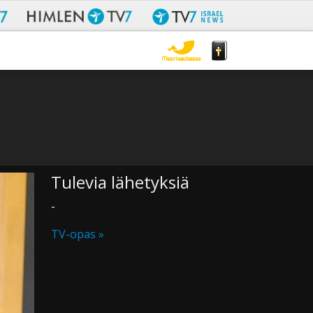
Tulevia lähetyksiä
-
TV-opas »