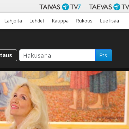
Lahjoita
Lehdet
Kauppa
Rukous
Lue lisää
staus
Etsi