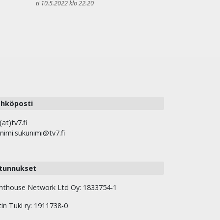
ti 10.5.2022 klo 22.20
hköposti
(at)tv7.fi
nimi.sukunimi@tv7.fi
tunnukset
hthouse Network Ltd Oy: 1833754-1
tin Tuki ry: 1911738-0