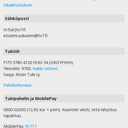
Vikailmoitukset
Sähköposti
tv7(at)tv7.fi
etunimi.sukunimi@tv7.fi
Tukitili
FI75 5780 4120 0163 54 (OKOYFIHH).
Yleisviite: 9700.
Kaikki viitteet
.
Saaja: Ristin Tuki ry
Palvelunkuvaus
Tukipuhelin ja MobilePay
0600-02030 (12,92 eur + pvm). Kuuntele viesti, että lahjoitus
tapahtuu.
MobilePay:
91717