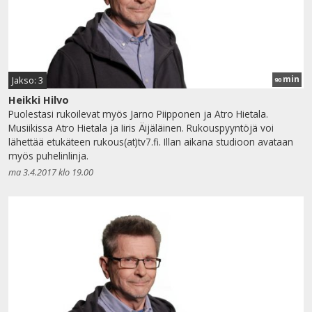
min
Jakso: 3
90
Heikki Hilvo
Puolestasi rukoilevat myös Jarno Piipponen ja Atro Hietala.
Musiikissa Atro Hietala ja Iiris Äijäläinen. Rukouspyyntöjä voi
lähettää etukäteen rukous(at)tv7.fi. Illan aikana studioon avataan
myös puhelinlinja.
ma 3.4.2017 klo 19.00