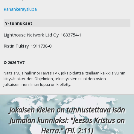
Rahankeräyslupa
Y-tunnukset
Lighthouse Network Ltd Oy: 1833754-1
Ristin Tuki ry: 1911738-0
© 2026 TV7
Näitä sivuja hallinnoi Taivas TV7, joka pidättää itsellään kaikki sivuihin
liittyvät oikeudet. Ohjelmien, tekstityksien tai niiden osien
julkaiseminen ilman lupaa on kielletty.
Jokaisen kielen on tunnustettava Isän
Jumalan kunniaksi: "Jeesus Kristus on
Herra." (Fil. 2:11)