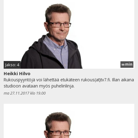
min
Jakso: 4
90
Heikki Hilvo
Rukouspyyntöjä voi lähettää etukäteen rukous(at)tv7.fi. Illan aikana
studioon avataan myös puhelinlinja.
ma 27.11.2017 klo 19.00