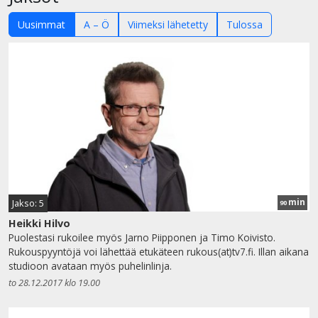
Uusimmat
A – Ö
Viimeksi lähetetty
Tulossa
min
Jakso: 5
90
Heikki Hilvo
Puolestasi rukoilee myös Jarno Piipponen ja Timo Koivisto.
Rukouspyyntöjä voi lähettää etukäteen rukous(at)tv7.fi. Illan aikana
studioon avataan myös puhelinlinja.
to 28.12.2017 klo 19.00