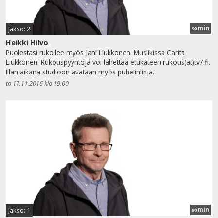
min
Jakso: 2
90
Heikki Hilvo
Puolestasi rukoilee myös Jani Liukkonen. Musiikissa Carita
Liukkonen. Rukouspyyntöjä voi lähettää etukäteen rukous(at)tv7.fi.
Illan aikana studioon avataan myös puhelinlinja.
to 17.11.2016 klo 19.00
min
Jakso: 1
90