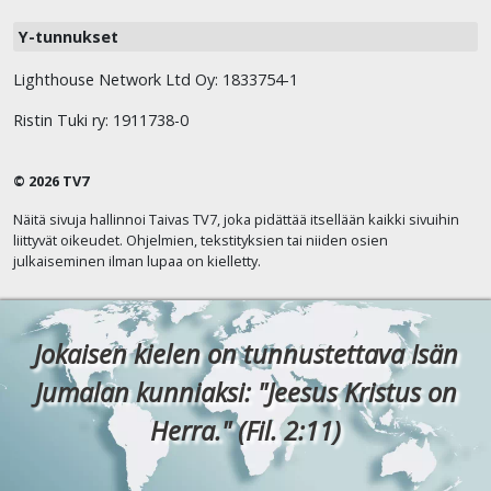
Y-tunnukset
Lighthouse Network Ltd Oy: 1833754-1
Ristin Tuki ry: 1911738-0
© 2026 TV7
Näitä sivuja hallinnoi Taivas TV7, joka pidättää itsellään kaikki sivuihin
liittyvät oikeudet. Ohjelmien, tekstityksien tai niiden osien
julkaiseminen ilman lupaa on kielletty.
Jokaisen kielen on tunnustettava Isän
Jumalan kunniaksi: "Jeesus Kristus on
Herra." (Fil. 2:11)