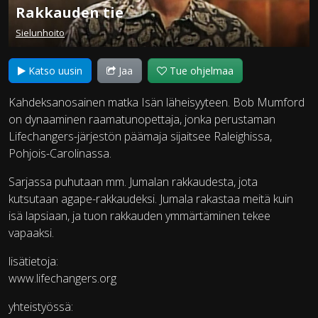
Rakkauden tie
Sielunhoito
Katso uusin
Jaa
Tue ohjelmaa
Kahdeksanosainen matka Isän läheisyyteen. Bob Mumford
on dynaaminen raamatunopettaja, jonka perustaman
Lifechangers-järjestön päämaja sijaitsee Raleighissa,
Pohjois-Carolinassa.
Sarjassa puhutaan mm. Jumalan rakkaudesta, jota
kutsutaan agape-rakkaudeksi. Jumala rakastaa meitä kuin
isä lapsiaan, ja tuon rakkauden ymmärtäminen tekee
vapaaksi.
lisätietoja:
www.lifechangers.org
yhteistyössä: