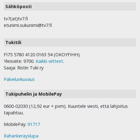
Sähköposti
tv7(at)tv7.fi
etunimi.sukunimi@tv7.fi
Tukitili
FI75 5780 4120 0163 54 (OKOYFIHH).
Yleisviite: 9700.
Kaikki viitteet
.
Saaja: Ristin Tuki ry
Palvelunkuvaus
Tukipuhelin ja MobilePay
0600-02030 (12,92 eur + pvm). Kuuntele viesti, että lahjoitus
tapahtuu.
MobilePay:
91717
Rahankeräyslupa