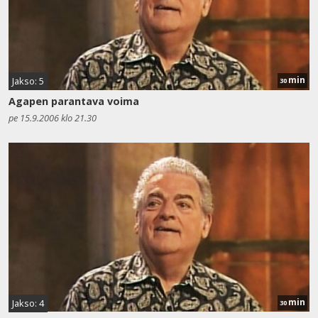
min
Jakso: 5
30
Agapen parantava voima
pe 15.9.2006 klo 21.30
min
Jakso: 4
30