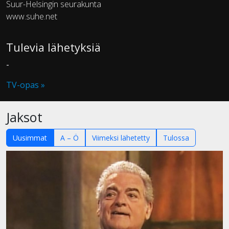
Suur-Helsingin seurakunta
www.suhe.net
Tulevia lähetyksiä
-
TV-opas »
Jaksot
Uusimmat
A – Ö
Viimeksi lähetetty
Tulossa