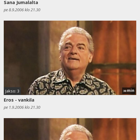
Sana Jumalalta
pe 8.9.2006 klo 21.30
min
Jakso: 3
30
Eros - vankila
pe 1.9.2006 klo 21.30