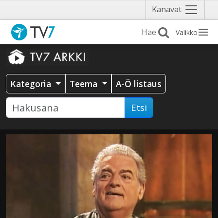
Näytä
Kanavat
valikko
Valikko
Kategoria
Teema
A-Ö listaus
Etsi