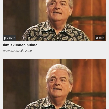
min
Jakso: 2
30
Ihmiskunnan pulma
to 29.3.2007 klo 23.35