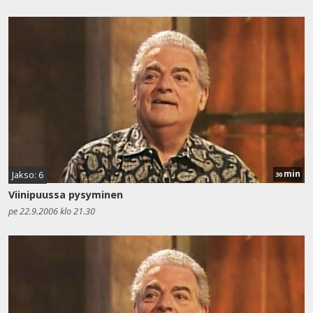
min
Jakso: 6
30
Viinipuussa pysyminen
pe 22.9.2006 klo 21.30