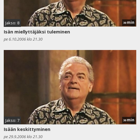
min
Jakso: 8
30
Isän miellyttäjäksi tuleminen
pe 6.10.2006 klo 21.30
min
Jakso: 7
30
Isään keskittyminen
pe 29.9.2006 klo 21.30