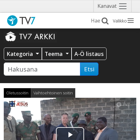
Näytä
Kanavat
valikko
Valikko
Kategoria
Teema
A-Ö listaus
Etsi
Oletussoitin
Vaihtoehtoinen soitin