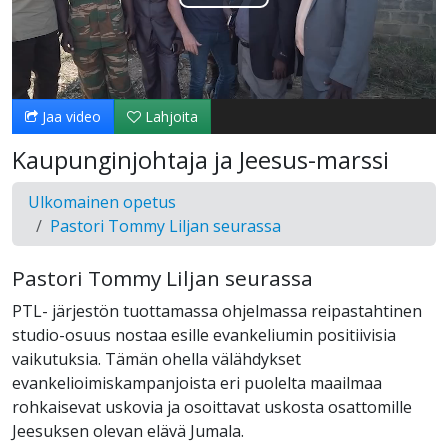
Toista
Video
Jaa video
Lahjoita
Kaupunginjohtaja ja Jeesus-marssi
Ulkomainen opetus
Pastori Tommy Liljan seurassa
Pastori Tommy Liljan seurassa
PTL- järjestön tuottamassa ohjelmassa reipastahtinen
studio-osuus nostaa esille evankeliumin positiivisia
vaikutuksia. Tämän ohella välähdykset
evankelioimiskampanjoista eri puolelta maailmaa
rohkaisevat uskovia ja osoittavat uskosta osattomille
Jeesuksen olevan elävä Jumala.