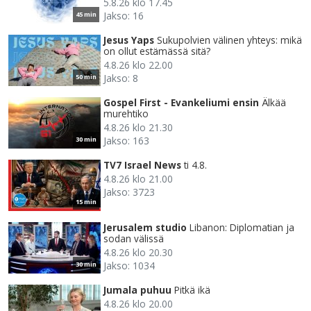
5.8.26 klo 17.45
Jakso: 16
45 min
Jesus Yaps
Sukupolvien välinen yhteys: mikä
on ollut estämässä sitä?
4.8.26 klo 22.00
Jakso: 8
50 min
Gospel First - Evankeliumi ensin
Älkää
murehtiko
4.8.26 klo 21.30
Jakso: 163
30 min
TV7 Israel News
ti 4.8.
4.8.26 klo 21.00
Jakso: 3723
15 min
Jerusalem studio
Libanon: Diplomatian ja
sodan välissä
4.8.26 klo 20.30
Jakso: 1034
30 min
Jumala puhuu
Pitkä ikä
4.8.26 klo 20.00