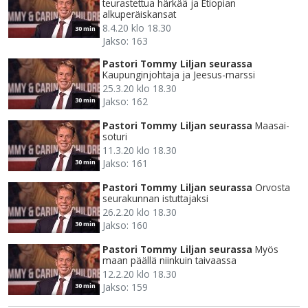
teurastettua härkää ja Etiopian
alkuperäiskansat
8.4.20 klo 18.30
30 min
Jakso: 163
Pastori Tommy Liljan seurassa
Kaupunginjohtaja ja Jeesus-marssi
25.3.20 klo 18.30
Jakso: 162
30 min
Pastori Tommy Liljan seurassa
Maasai-
soturi
11.3.20 klo 18.30
Jakso: 161
30 min
Pastori Tommy Liljan seurassa
Orvosta
seurakunnan istuttajaksi
26.2.20 klo 18.30
Jakso: 160
30 min
Pastori Tommy Liljan seurassa
Myös
maan päällä niinkuin taivaassa
12.2.20 klo 18.30
Jakso: 159
30 min