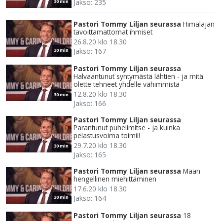
Jakso: 235
30 min
Pastori Tommy Liljan seurassa
Himalajan
tavoittamattomat ihmiset
26.8.20 klo 18.30
Jakso: 167
30 min
Pastori Tommy Liljan seurassa
Halvaantunut syntymästä lähtien - ja mitä
olette tehneet yhdelle vähimmistä
12.8.20 klo 18.30
30 min
Jakso: 166
Pastori Tommy Liljan seurassa
Parantunut puhelimitse - ja kuinka
pelastusvoima toimii!
29.7.20 klo 18.30
30 min
Jakso: 165
Pastori Tommy Liljan seurassa
Maan
hengellinen miehittäminen
17.6.20 klo 18.30
Jakso: 164
30 min
Pastori Tommy Liljan seurassa
18