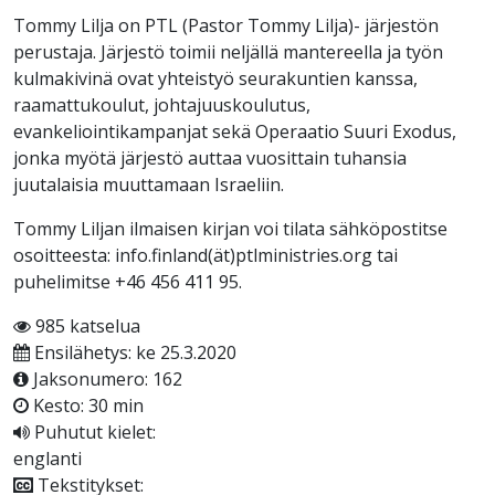
Tommy Lilja on PTL (Pastor Tommy Lilja)- järjestön
perustaja. Järjestö toimii neljällä mantereella ja työn
kulmakivinä ovat yhteistyö seurakuntien kanssa,
raamattukoulut, johtajuuskoulutus,
evankeliointikampanjat sekä Operaatio Suuri Exodus,
jonka myötä järjestö auttaa vuosittain tuhansia
juutalaisia muuttamaan Israeliin.
Tommy Liljan ilmaisen kirjan voi tilata sähköpostitse
osoitteesta: info.finland(ät)ptlministries.org tai
puhelimitse +46 456 411 95.
985 katselua
Ensilähetys: ke 25.3.2020
Jaksonumero: 162
Kesto: 30 min
Puhutut kielet:
englanti
Tekstitykset: