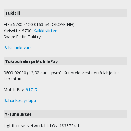
Tukitili
FI75 5780 4120 0163 54 (OKOYFIHH).
Yleisviite: 9700.
Kaikki viitteet
.
Saaja: Ristin Tuki ry
Palvelunkuvaus
Tukipuhelin ja MobilePay
0600-02030 (12,92 eur + pvm). Kuuntele viesti, että lahjoitus
tapahtuu.
MobilePay:
91717
Rahankeräyslupa
Y-tunnukset
Lighthouse Network Ltd Oy: 1833754-1