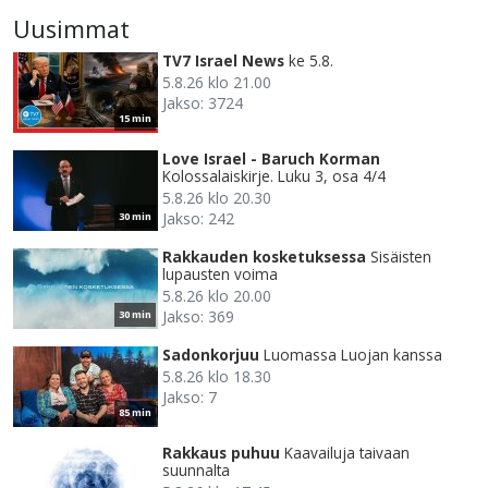
Uusimmat
TV7 Israel News
ke 5.8.
5.8.26 klo 21.00
Jakso: 3724
15 min
Love Israel - Baruch Korman
Kolossalaiskirje. Luku 3, osa 4/4
5.8.26 klo 20.30
Jakso: 242
30 min
Rakkauden kosketuksessa
Sisäisten
lupausten voima
5.8.26 klo 20.00
Jakso: 369
30 min
Sadonkorjuu
Luomassa Luojan kanssa
5.8.26 klo 18.30
Jakso: 7
85 min
Rakkaus puhuu
Kaavailuja taivaan
suunnalta