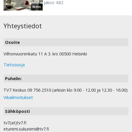
Jakso: 682
30 min
Yhteystiedot
Osoite
Vilhonvuorenkatu 11 A 3. krs 00500 Helsinki
Tietosuoja
Puhelin:
TV7 Keskus 09 756 2510 (arkisin klo 9.00 - 12.00 ja 12.30 - 16.00)
Vikailmoitukset
Sähköposti
tv7(at)tv7.fi
etunimi.sukunimi@tv7.fi