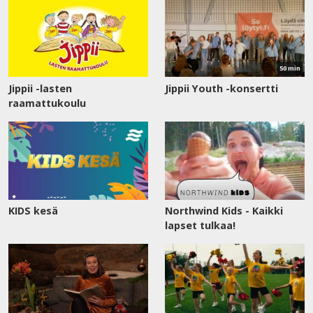
Katso
nyt
50 min
Jippii -lasten
Jippii Youth -konsertti
raamattukoulu
KIDS kesä
Northwind Kids - Kaikki
lapset tulkaa!