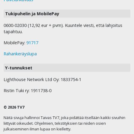
Tukipuhelin ja MobilePay
0600-02030 (12,92 eur + pvm). Kuuntele viesti, että lahjoitus
tapahtuu.
MobilePay:
91717
Rahankeräyslupa
Y-tunnukset
Lighthouse Network Ltd Oy: 1833754-1
Ristin Tuki ry: 1911738-0
© 2026 TV7
Näitä sivuja hallinnoi Taivas TV7, joka pidättää itsellään kaikki sivuihin
liittyvät oikeudet. Ohjelmien, tekstityksien tai niiden osien
julkaiseminen ilman lupaa on kielletty.