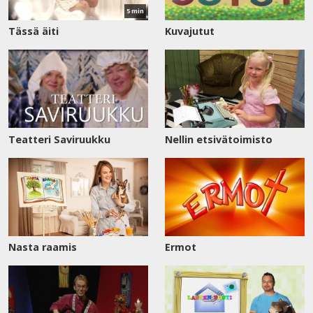
5 min
Tässä äiti
Kuvajutut
Teatteri Saviruukku
Nellin etsivätoimisto
Nasta raamis
Ermot