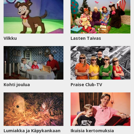
Vilkku
Lasten Taivas
Kohti joulua
Praise Club-TV
Lumiakka ja Käpykankaan
Ikuisia kertomuksia