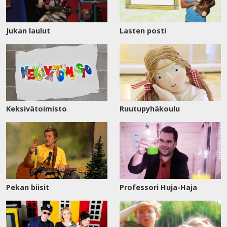
Jukan laulut
Lasten posti
Keksivätoimisto
Ruutupyhäkoulu
Pekan biisit
Professori Huja-Haja