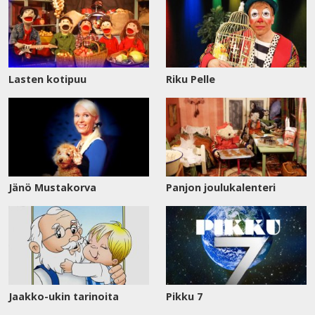
Lasten kotipuu
Riku Pelle
Jänö Mustakorva
Panjon joulukalenteri
Jaakko-ukin tarinoita
Pikku 7