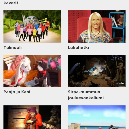
kaverit
Tulinuoli
Lukuhetki
Katso
nyt
10 min
Panjo ja Kani
Sirpa-mummun
jouluevankeliumi
Katso
nyt