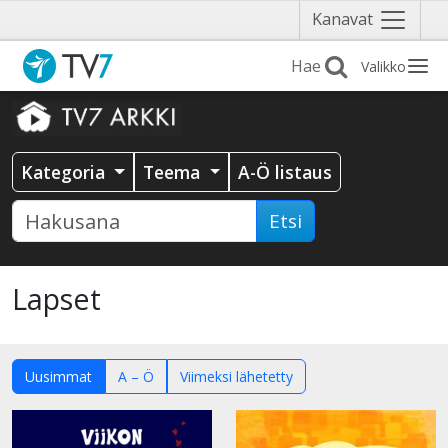
Näytä
Kanavat
valikko
Valikko
Kategoria
Teema
A-Ö listaus
Etsi
Lapset
Uusimmat
A – Ö
Viimeksi lähetetty