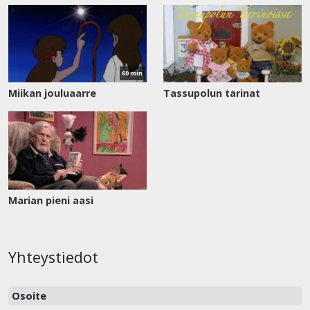
Katso
nyt
60 min
Miikan jouluaarre
Tassupolun tarinat
Marian pieni aasi
Yhteystiedot
Osoite