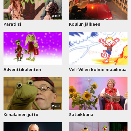
50 min
Paratiisi
Koulun jälkeen
Adventtikalenteri
Veli-Villen kolme maailmaa
Katso
nyt
35 min
Kiinalainen juttu
Satuikkuna