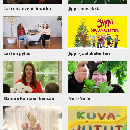
Lasten adventtimatka
Jippii-musiikkia
Lasten pyhis
Jippii-joulukalenteri
Elämää Karitsan kanssa
Nelli-Nalle
Katso
nyt