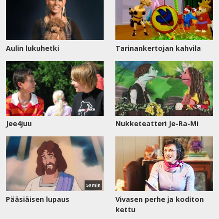
Aulin lukuhetki
Tarinankertojan kahvila
Jee4juu
Nukketeatteri Je-Ra-Mi
Katso
nyt
50 min
Pääsiäisen lupaus
Vivasen perhe ja koditon
kettu