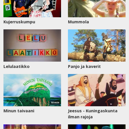
Kujerruskumpu
Mummola
Lelulaatikko
Panjo ja kaverit
Katso
nyt
10 min
Minun taivaani
Jeesus - Kuningaskunta
ilman rajoja