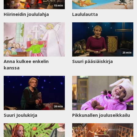
15 min
Hiirineidin joululahja
Laululautta
Katso
nyt
25 min
Anna kulkee enkelin
Suuri pääsiäiskirja
kanssa
Katso
nyt
20 min
Suuri Joulukirja
Pikkunallen jouluseikkailu
Katso
nyt