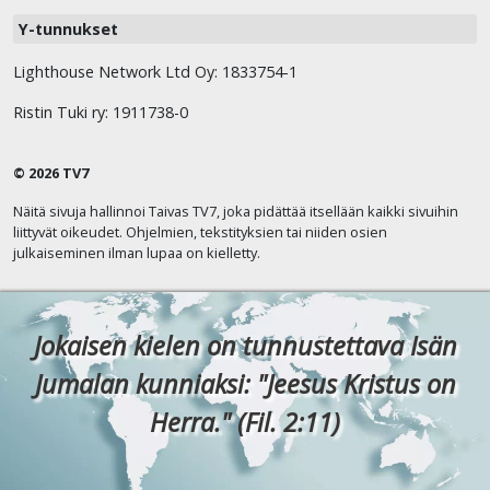
Y-tunnukset
Lighthouse Network Ltd Oy: 1833754-1
Ristin Tuki ry: 1911738-0
© 2026 TV7
Näitä sivuja hallinnoi Taivas TV7, joka pidättää itsellään kaikki sivuihin
liittyvät oikeudet. Ohjelmien, tekstityksien tai niiden osien
julkaiseminen ilman lupaa on kielletty.
Jokaisen kielen on tunnustettava Isän
Jumalan kunniaksi: "Jeesus Kristus on
Herra." (Fil. 2:11)