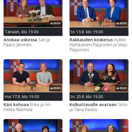
min
min
90
90
Tänään, klo 19.00
to 13.8. klo 19.00
Anokaa uskossa
Sari ja
Rakkauden kosketus
Aulikki
Paavo Järvinen
Hartikainen-Piipponen ja Veijo
Piipponen
min
min
90
90
ma 17.8. klo 19.00
to 20.8. klo 19.00
Käsi kohoaa
Erika ja Ari-
Kolkuttavalle avataan
Simo
Pekka Niemelä
ja Taina Rautio