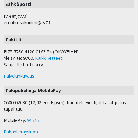
Sähköposti
tv7(at)tv7.fi
etunimi.sukunimi@tv7.fi
Tukitili
FI75 5780 4120 0163 54 (OKOYFIHH).
Yleisviite: 9700.
Kaikki viitteet
.
Saaja: Ristin Tuki ry
Palvelunkuvaus
Tukipuhelin ja MobilePay
0600-02030 (12,92 eur + pvm). Kuuntele viesti, että lahjoitus
tapahtuu.
MobilePay:
91717
Rahankeräyslupa