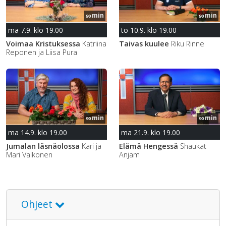
min
min
90
90
ma 7.9. klo 19.00
to 10.9. klo 19.00
Voimaa Kristuksessa
Katriina
Taivas kuulee
Riku Rinne
Reponen ja Liisa Pura
min
min
90
90
ma 14.9. klo 19.00
ma 21.9. klo 19.00
Jumalan läsnäolossa
Kari ja
Elämä Hengessä
Shaukat
Mari Valkonen
Anjam
Ohjeet