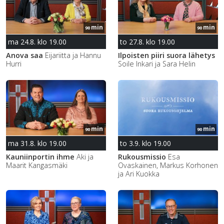
min
min
90
90
ma 24.8. klo 19.00
to 27.8. klo 19.00
Anova saa
Eijariitta ja Hannu
Ilpoisten piiri suora lähetys
Hurri
Soile Inkari ja Sara Helin
min
min
90
90
ma 31.8. klo 19.00
to 3.9. klo 19.00
Kauniinportin ihme
Aki ja
Rukousmissio
Esa
Maarit Kangasmäki
Ovaskainen, Markus Korhonen
ja Ari Kuokka