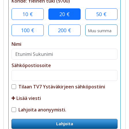
Kohde:
Yleinen tuki
(
9700
)
10 €
20 €
50 €
100 €
200 €
Nimi
Sähköpostiosoite
Tilaan TV7 Ystäväkirjeen sähköpostiini
Lisää viesti
Lahjoita anonyymisti.
Lahjoita