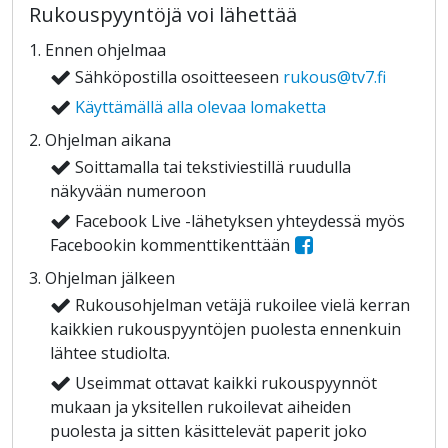
Rukouspyyntöjä voi lähettää
Ennen ohjelmaa
Sähköpostilla osoitteeseen
rukous@tv7.fi
Käyttämällä alla olevaa lomaketta
Ohjelman aikana
Soittamalla tai tekstiviestillä ruudulla
näkyvään numeroon
Facebook Live -lähetyksen yhteydessä myös
Facebookin kommenttikenttään
Ohjelman jälkeen
Rukousohjelman vetäjä rukoilee vielä kerran
kaikkien rukouspyyntöjen puolesta ennenkuin
lähtee studiolta.
Useimmat ottavat kaikki rukouspyynnöt
mukaan ja yksitellen rukoilevat aiheiden
puolesta ja sitten käsittelevät paperit joko