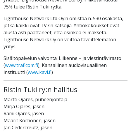
75% tulee Ristin Tuki ry:ltä.
Lighthouse Network Ltd Oy:n omistaa n. 530 osakasta,
jotka kaikki ovat TV7:n katsojia. Yhtiökokoukset ovat
alusta asti päättäneet, että osinkoa ei makseta.
Lighthouse Network Oy on voittoa tavoittelematon
yritys.
Sisältöpalvelun valvonta: Liikenne – ja viestintävirasto
(
www.traficom.fi
), Kansallinen audiovisuaallinen
instituutti (
www.kavi.fi
)
Ristin Tuki ry:n hallitus
Martti Ojares, puheenjohtaja
Mirja Ojares, jäsen
Rami Ojares, jäsen
Maarit Korhonen, jäsen
Jan Cedercreutz, jäsen