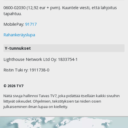
0600-02030 (12,92 eur + pvm). Kuuntele viesti, että lahjoitus
tapahtuu.
MobilePay:
91717
Rahankeräyslupa
Y-tunnukset
Lighthouse Network Ltd Oy: 1833754-1
Ristin Tuki ry: 1911738-0
© 2026 TV7
Näitä sivuja hallinnoi Taivas TV7, joka pidättää itsellään kaikki sivuihin
liittyvät oikeudet. Ohjelmien, tekstityksien tai niiden osien
julkaiseminen ilman lupaa on kielletty.