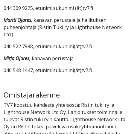
044 309 9225, etunimi.sukunimi (ät)tv7.fi
Martti Ojares
,
kanavan perustaja ja hallituksen
puheenjohtaja
(Ristin Tuki ry ja Lighthouse Network
Ltd.)
040 522 7988, etunimi.sukunimi(ät)tv7.fi
Mirja Ojares
,
kanavan perustaja
040 548 1447, etunimi.sukunimi(ät)tv7.fi
Omistajarakenne
TV7 koostuu kahdesta yhteisöstä: Ristin tuki ry ja
Lighthouse Network Ltd Oy. Lahjoitukset toiminnalle
tulevat Ristin tuki ry:n kautta. Lighthouse Network Ltd
Oy on Ristin tukea palveleva osakeyhtiömuotoinen
yhteisö. Lighthouse Network Ltd Oy:n liikevaihdosta