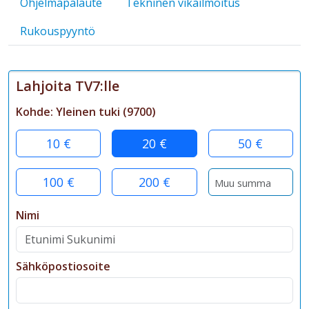
Ohjelmapalaute
Tekninen vikailmoitus
Rukouspyyntö
Lahjoita TV7:lle
Kohde:
Yleinen tuki
(
9700
)
10 €
20 €
50 €
100 €
200 €
Nimi
Sähköpostiosoite