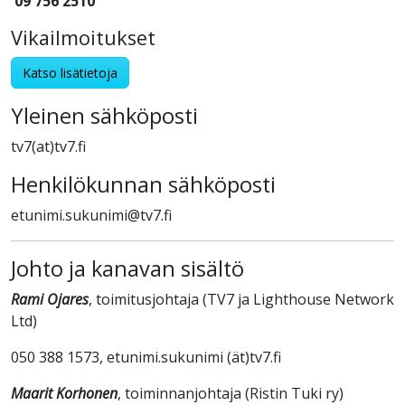
09 756 2510
Vikailmoitukset
Katso lisätietoja
Yleinen sähköposti
tv7(at)tv7.fi
Henkilökunnan sähköposti
etunimi.sukunimi@tv7.fi
Johto ja kanavan sisältö
Rami Ojares
, toimitusjohtaja (TV7 j
a Lighthouse Network
Ltd
)
050 388 1573, etunimi.sukunimi (ät)tv7.fi
Maarit Korhonen
, toiminnanjohtaja (Ristin Tuki ry)