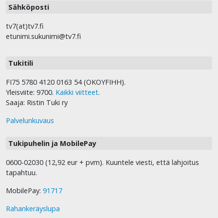
Sähköposti
tv7(at)tv7.fi
etunimi.sukunimi@tv7.fi
Tukitili
FI75 5780 4120 0163 54 (OKOYFIHH).
Yleisviite: 9700.
Kaikki viitteet
.
Saaja: Ristin Tuki ry
Palvelunkuvaus
Tukipuhelin ja MobilePay
0600-02030 (12,92 eur + pvm). Kuuntele viesti, että lahjoitus
tapahtuu.
MobilePay:
91717
Rahankeräyslupa