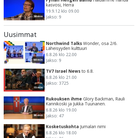
kasvosi, Herra
19.9.12 klo 09.00
Jakso: 9
30 min
Uusimmat
Northwind Talks
Wonder, osa 2/6.
Läheisyyden kulttuuri
6.8.26 klo 22.00
Jakso: 9
60 min
TV7 Israel News
to 6.8.
6.8.26 klo 21.00
Jakso: 3725
15 min
Rukouksen ihme
Glory Backman, Rauli
Kannikoski ja Jukka Tuunanen.
6.8.26 klo 19.00
Jakso: 47
90 min
Kosketuskohta
Jumalan nimi
6.8.26 klo 18.00