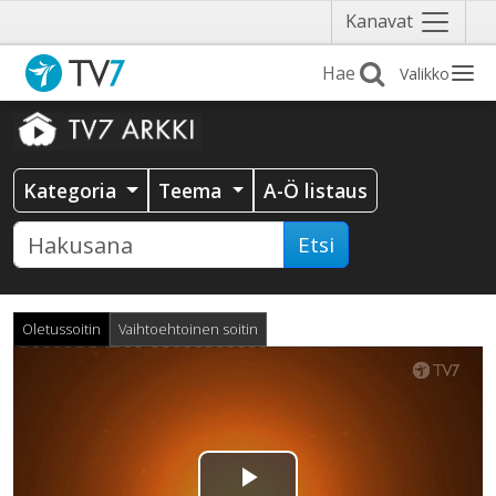
Näytä
Kanavat
valikko
Valikko
Kategoria
Teema
A-Ö listaus
Etsi
Oletussoitin
Vaihtoehtoinen soitin