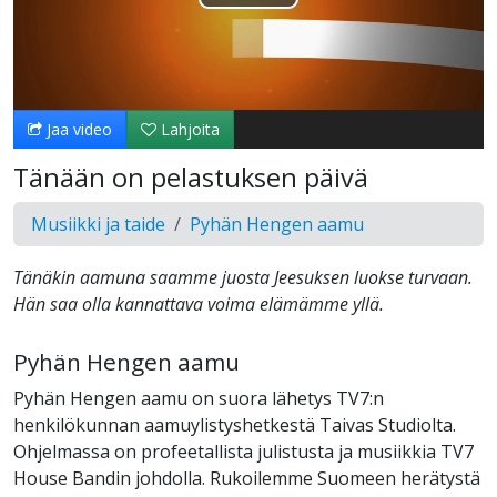
Toista
Video
Jaa video
Lahjoita
Tänään on pelastuksen päivä
Musiikki ja taide
Pyhän Hengen aamu
Tänäkin aamuna saamme juosta Jeesuksen luokse turvaan.
Hän saa olla kannattava voima elämämme yllä.
Pyhän Hengen aamu
Pyhän Hengen aamu on suora lähetys TV7:n
henkilökunnan aamuylistyshetkestä Taivas Studiolta.
Ohjelmassa on profeetallista julistusta ja musiikkia TV7
House Bandin johdolla. Rukoilemme Suomeen herätystä