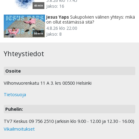
5.8.26 klo 17.45
Jakso: 16
45 min
Jesus Yaps
Sukupolvien välinen yhteys: mikä
on ollut estämässä sitä?
4.8.26 klo 22.00
Jakso: 8
50 min
Yhteystiedot
Osoite
Vilhonvuorenkatu 11 A 3. krs 00500 Helsinki
Tietosuoja
Puhelin:
TV7 Keskus 09 756 2510 (arkisin klo 9.00 - 12.00 ja 12.30 - 16.00)
Vikailmoitukset