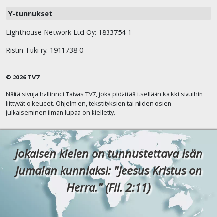
Y-tunnukset
Lighthouse Network Ltd Oy: 1833754-1
Ristin Tuki ry: 1911738-0
© 2026 TV7
Näitä sivuja hallinnoi Taivas TV7, joka pidättää itsellään kaikki sivuihin
liittyvät oikeudet. Ohjelmien, tekstityksien tai niiden osien
julkaiseminen ilman lupaa on kielletty.
Jokaisen kielen on tunnustettava Isän
Jumalan kunniaksi: "Jeesus Kristus on
Herra." (Fil. 2:11)