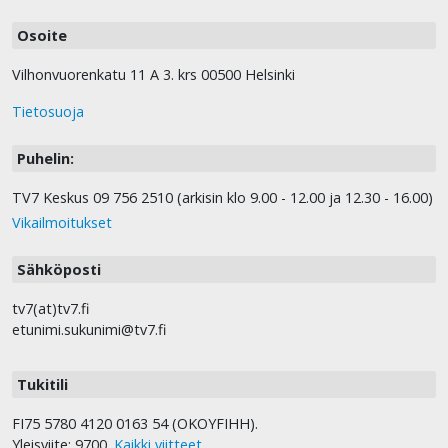
Osoite
Vilhonvuorenkatu 11 A 3. krs 00500 Helsinki
Tietosuoja
Puhelin:
TV7 Keskus 09 756 2510 (arkisin klo 9.00 - 12.00 ja 12.30 - 16.00)
Vikailmoitukset
Sähköposti
tv7(at)tv7.fi
etunimi.sukunimi@tv7.fi
Tukitili
FI75 5780 4120 0163 54 (OKOYFIHH).
Yleisviite: 9700.
Kaikki viitteet
.