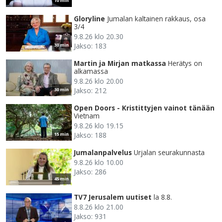
10 min
Gloryline
Jumalan kaltainen rakkaus, osa
3/4
9.8.26 klo 20.30
Jakso: 183
30 min
Martin ja Mirjan matkassa
Herätys on
alkamassa
9.8.26 klo 20.00
Jakso: 212
30 min
Open Doors - Kristittyjen vainot tänään
Vietnam
9.8.26 klo 19.15
Jakso: 188
15 min
Jumalanpalvelus
Urjalan seurakunnasta
9.8.26 klo 10.00
Jakso: 286
45 min
TV7 Jerusalem uutiset
la 8.8.
8.8.26 klo 21.00
Jakso: 931