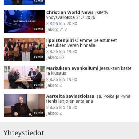
15 min
Christian World News
Esitetty
Yhdysvalloissa 31.7.2026
8.8.26 klo 20.30
Jakso: 717
30 min
Ilpoistenpiiri
Olemme pelastuneet
Jeesuksen veren hinnalla
8.8.26 klo 19.30
Jakso: 67
60 min
Markuksen evankeliumi
Jeesuksen kaste
ja kiusaus
8.8.26 klo 19.00
Jakso: 2
30 min
Aarteita saviastioissa
Isä, Poika ja Pyhä
Henki lahjojen antajana
8.8.26 klo 18.30
Jakso: 2
30 min
Yhteystiedot