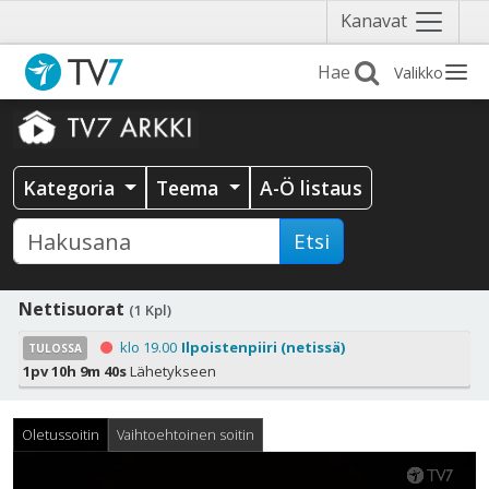
Näytä
Kanavat
valikko
Valikko
Kategoria
Teema
A-Ö listaus
Etsi
Nettisuorat
(1 Kpl)
klo 19.00
Ilpoistenpiiri (netissä)
TULOSSA
1pv 10h 9m 40s
Lähetykseen
Oletussoitin
Vaihtoehtoinen soitin