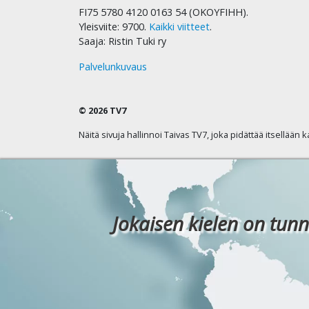
FI75 5780 4120 0163 54 (OKOYFIHH).
Yleisviite: 9700.
Kaikki viitteet
.
Saaja: Ristin Tuki ry
Palvelunkuvaus
© 2026 TV7
Näitä sivuja hallinnoi Taivas TV7, joka pidättää itsellään 
Jokaisen kielen on tunn