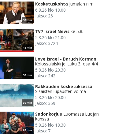
Kosketuskohta
Jumalan nimi
6.8.26 klo 18.00
Jakso: 26
30 min
TV7 Israel News
ke 5.8.
5.8.26 klo 21.00
Jakso: 3724
15 min
Love Israel - Baruch Korman
Kolossalaiskirje. Luku 3, osa 4/4
5.8.26 klo 20.30
Jakso: 242
30 min
Rakkauden kosketuksessa
Sisäisten lupausten voima
5.8.26 klo 20.00
Jakso: 369
30 min
Sadonkorjuu
Luomassa Luojan
kanssa
5.8.26 klo 18.30
Jakso: 7
85 min