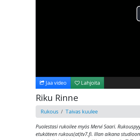
Jaa video
Lahjoita
Riku Rinne
Rukous
Taivas kuulee
Puolestasi rukoilee myös Mervi Saari. Rukouspyy
etukäteen rukous(at)tv7.fi. Illan aikana studio