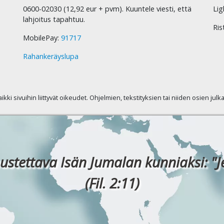
0600-02030 (12,92 eur + pvm). Kuuntele viesti, että
Lig
lahjoitus tapahtuu.
Ris
MobilePay:
91717
Rahankeräyslupa
kaikki sivuihin liittyvät oikeudet. Ohjelmien, tekstityksien tai niiden osien jul
ustettava Isän Jumalan kunniaksi: "J
(Fil. 2:11)