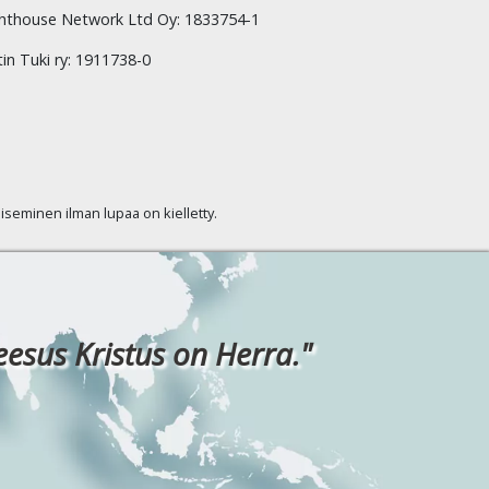
hthouse Network Ltd Oy: 1833754-1
tin Tuki ry: 1911738-0
kaiseminen ilman lupaa on kielletty.
eesus Kristus on Herra."