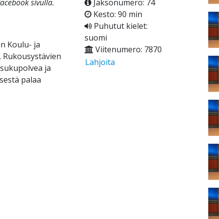
facebook sivulla.
Jaksonumero: 74
Kesto: 90 min
Puhutut kielet:
suomi
n Koulu- ja
Viitenumero: 7870
. Rukousystävien
Lahjoita
 sukupolvea ja
sestä palaa