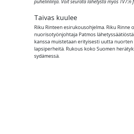
puhelinlinja. Voit seurata lähetystä myös TV7:n 
Taivas kuulee
Riku Rinteen esirukousohjelma. Riku Rinne o
nuorisotyönjohtaja Patmos lähetyssäätiöstä
kanssa muistetaan erityisesti uutta nuorten
lapsiperheitä. Rukous koko Suomen herätyk
sydämessä.