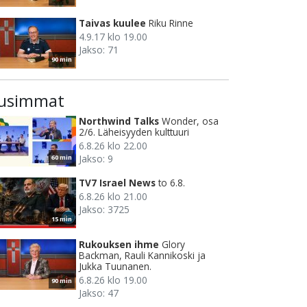
Taivas kuulee
Riku Rinne
4.9.17 klo 19.00
Jakso: 71
90 min
usimmat
Northwind Talks
Wonder, osa
2/6. Läheisyyden kulttuuri
6.8.26 klo 22.00
Jakso: 9
60 min
TV7 Israel News
to 6.8.
6.8.26 klo 21.00
Jakso: 3725
15 min
Rukouksen ihme
Glory
Backman, Rauli Kannikoski ja
Jukka Tuunanen.
6.8.26 klo 19.00
90 min
Jakso: 47