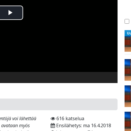
Toista
Video
U
ntöjä voi lähettää
616 katselua
on avataan myös
Ensilähetys: ma 16.4.2018