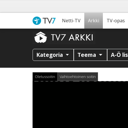
Netti-TV
Arkki
TV-opas
Kategoria
Teema
A-Ö li
Oletussoitin
Vaihtoehtoinen soitin