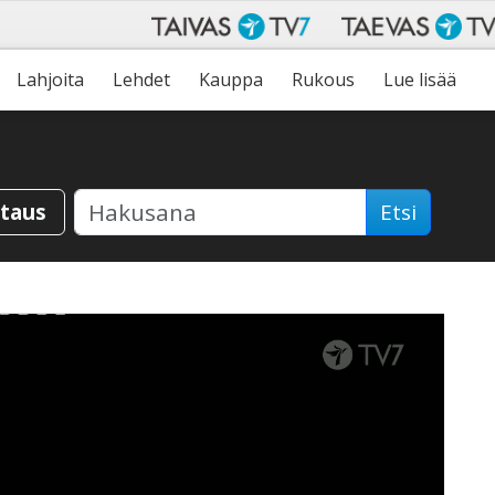
Lahjoita
Lehdet
Kauppa
Rukous
Lue lisää
staus
Etsi