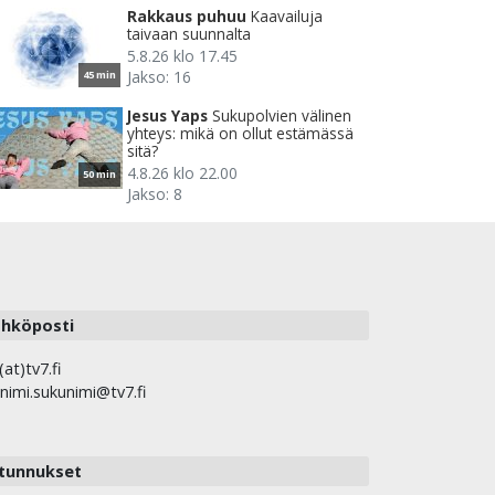
Rakkaus puhuu
Kaavailuja
taivaan suunnalta
5.8.26 klo 17.45
Jakso: 16
45 min
Jesus Yaps
Sukupolvien välinen
yhteys: mikä on ollut estämässä
sitä?
4.8.26 klo 22.00
50 min
Jakso: 8
hköposti
(at)tv7.fi
nimi.sukunimi@tv7.fi
tunnukset