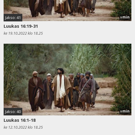
min
Jakso: 41
5
Luukas 16:19-31
ke 19.10.2022 klo 18.25
min
Jakso: 40
5
Luukas 16:1-18
ke 12.10.2022 klo 18.25