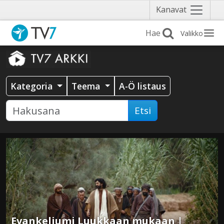
Näytä
Kanavat
valikko
Valikko
Kategoria
Teema
A-Ö listaus
Etsi
Evankeliumi Luukkaan mukaan |