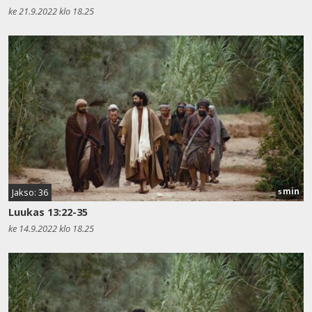
ke 21.9.2022 klo 18.25
min
Jakso: 36
5
Luukas 13:22-35
ke 14.9.2022 klo 18.25