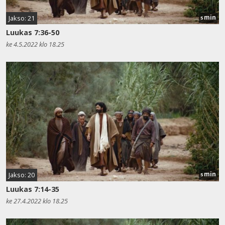
min
Jakso: 21
5
Luukas 7:36-50
ke 4.5.2022 klo 18.25
min
Jakso: 20
5
Luukas 7:14-35
ke 27.4.2022 klo 18.25