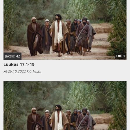
min
Jakso: 42
5
Luukas 17:1-19
ke 26.10.2022 klo 18.25