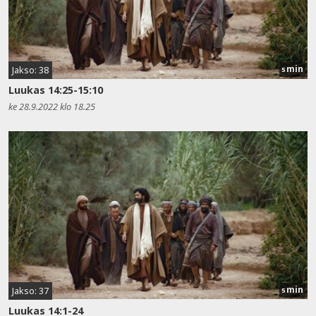
min
Jakso: 38
5
Luukas 14:25-15:10
ke 28.9.2022 klo 18.25
min
Jakso: 37
5
Luukas 14:1-24