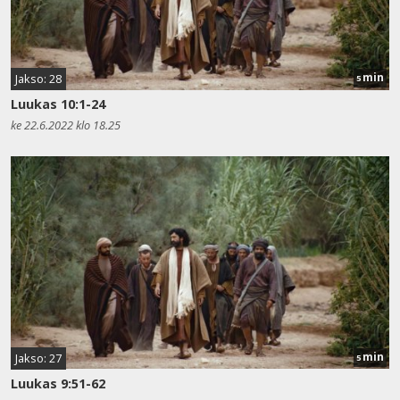
min
Jakso: 28
5
Luukas 10:1-24
ke 22.6.2022 klo 18.25
min
Jakso: 27
5
Luukas 9:51-62