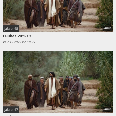
min
Jakso: 48
5
Luukas 20:1-19
ke 7.12.2022 klo 18.25
min
Jakso: 47
5