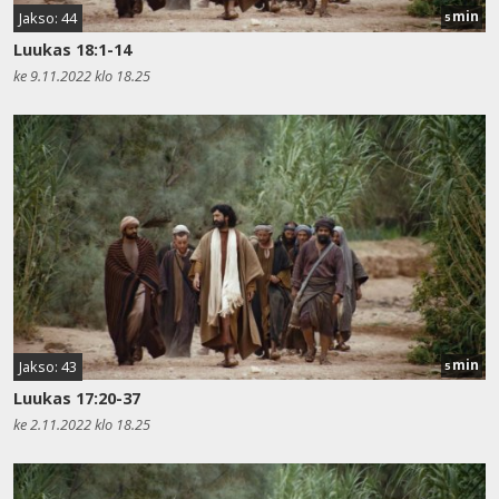
min
Jakso: 44
5
Luukas 18:1-14
ke 9.11.2022 klo 18.25
min
Jakso: 43
5
Luukas 17:20-37
ke 2.11.2022 klo 18.25