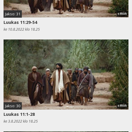
min
Jakso: 31
5
Luukas 11:29-54
ke 10.8.2022 klo 18.25
min
Jakso: 30
5
Luukas 11:1-28
ke 3.8.2022 klo 18.25