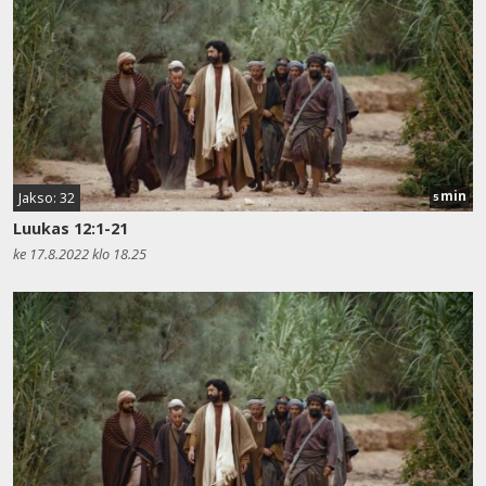
min
Jakso: 32
5
Luukas 12:1-21
ke 17.8.2022 klo 18.25