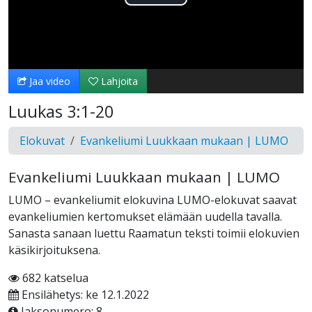
Toista
Video
Jaa video
Lahjoita
Luukas 3:1-20
Elokuvat
Evankeliumi Luukkaan mukaan | LUMO
Evankeliumi Luukkaan mukaan | LUMO
LUMO – evankeliumit elokuvina LUMO-elokuvat saavat
evankeliumien kertomukset elämään uudella tavalla.
Sanasta sanaan luettu Raamatun teksti toimii elokuvien
käsikirjoituksena.
682 katselua
Ensilähetys: ke 12.1.2022
Jaksonumero: 8