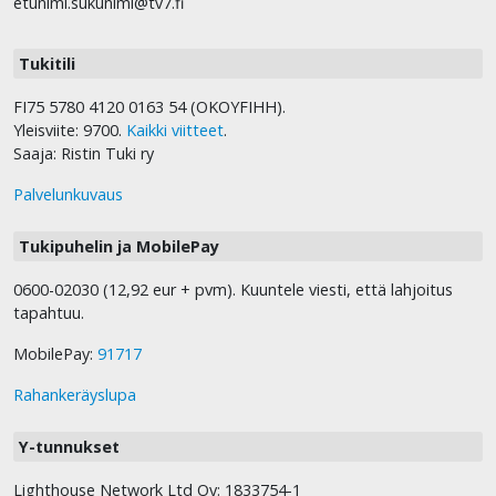
etunimi.sukunimi@tv7.fi
Tukitili
FI75 5780 4120 0163 54 (OKOYFIHH).
Yleisviite: 9700.
Kaikki viitteet
.
Saaja: Ristin Tuki ry
Palvelunkuvaus
Tukipuhelin ja MobilePay
0600-02030 (12,92 eur + pvm). Kuuntele viesti, että lahjoitus
tapahtuu.
MobilePay:
91717
Rahankeräyslupa
Y-tunnukset
Lighthouse Network Ltd Oy: 1833754-1