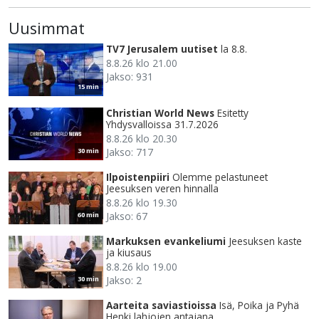
Uusimmat
TV7 Jerusalem uutiset
la 8.8.
8.8.26 klo 21.00
Jakso: 931
15 min
Christian World News
Esitetty
Yhdysvalloissa 31.7.2026
8.8.26 klo 20.30
Jakso: 717
30 min
Ilpoistenpiiri
Olemme pelastuneet
Jeesuksen veren hinnalla
8.8.26 klo 19.30
Jakso: 67
60 min
Markuksen evankeliumi
Jeesuksen kaste
ja kiusaus
8.8.26 klo 19.00
Jakso: 2
30 min
Aarteita saviastioissa
Isä, Poika ja Pyhä
Henki lahjojen antajana