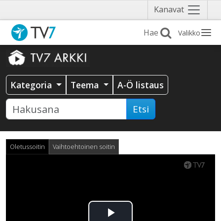
Näytä
Kanavat
valikko
Valikko
Kategoria
Teema
A-Ö listaus
Etsi
Oletussoitin
Vaihtoehtoinen soitin