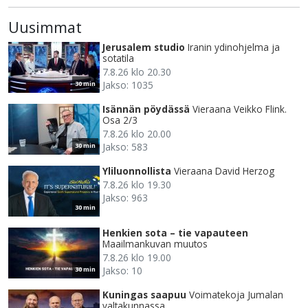
Uusimmat
Jerusalem studio
Iranin ydinohjelma ja
sotatila
7.8.26 klo 20.30
Jakso: 1035
30 min
Isännän pöydässä
Vieraana Veikko Flink.
Osa 2/3
7.8.26 klo 20.00
Jakso: 583
30 min
Yliluonnollista
Vieraana David Herzog
7.8.26 klo 19.30
Jakso: 963
30 min
Henkien sota – tie vapauteen
Maailmankuvan muutos
7.8.26 klo 19.00
Jakso: 10
30 min
Kuningas saapuu
Voimatekoja Jumalan
valtakunnassa