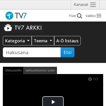
Näytä
Kanavat
valikko
Valikko
Kategoria
Teema
A-Ö listaus
Etsi
Oletussoitin
Vaihtoehtoinen soitin