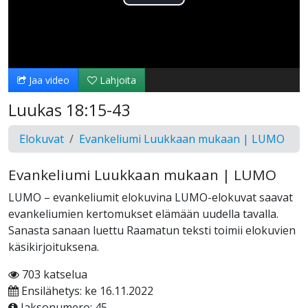
Toista
Video
Jaa video
Lahjoita
Luukas 18:15-43
Elokuvat
Evankeliumi Luukkaan mukaan | LUMO
Evankeliumi Luukkaan mukaan | LUMO
LUMO – evankeliumit elokuvina LUMO-elokuvat saavat
evankeliumien kertomukset elämään uudella tavalla.
Sanasta sanaan luettu Raamatun teksti toimii elokuvien
käsikirjoituksena.
703 katselua
Ensilähetys: ke 16.11.2022
Jaksonumero: 45