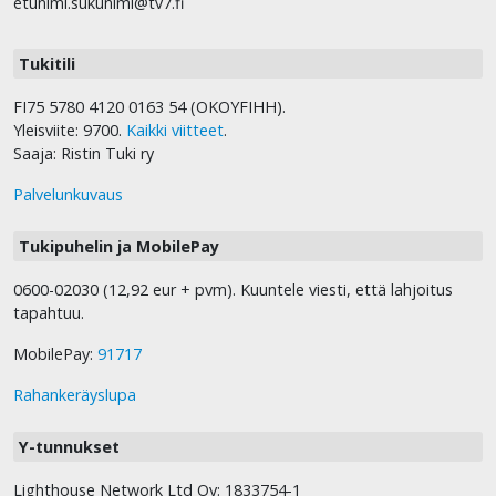
etunimi.sukunimi@tv7.fi
Tukitili
FI75 5780 4120 0163 54 (OKOYFIHH).
Yleisviite: 9700.
Kaikki viitteet
.
Saaja: Ristin Tuki ry
Palvelunkuvaus
Tukipuhelin ja MobilePay
0600-02030 (12,92 eur + pvm). Kuuntele viesti, että lahjoitus
tapahtuu.
MobilePay:
91717
Rahankeräyslupa
Y-tunnukset
Lighthouse Network Ltd Oy: 1833754-1