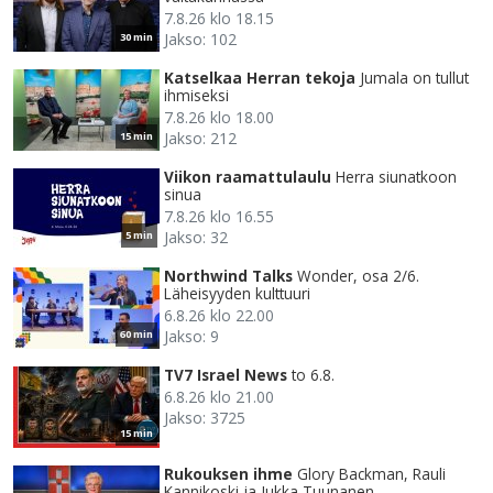
7.8.26 klo 18.15
Jakso: 102
30 min
Katselkaa Herran tekoja
Jumala on tullut
ihmiseksi
7.8.26 klo 18.00
Jakso: 212
15 min
Viikon raamattulaulu
Herra siunatkoon
sinua
7.8.26 klo 16.55
Jakso: 32
5 min
Northwind Talks
Wonder, osa 2/6.
Läheisyyden kulttuuri
6.8.26 klo 22.00
Jakso: 9
60 min
TV7 Israel News
to 6.8.
6.8.26 klo 21.00
Jakso: 3725
15 min
Rukouksen ihme
Glory Backman, Rauli
Kannikoski ja Jukka Tuunanen.