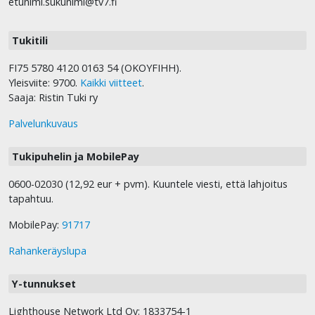
etunimi.sukunimi@tv7.fi
Tukitili
FI75 5780 4120 0163 54 (OKOYFIHH).
Yleisviite: 9700.
Kaikki viitteet
.
Saaja: Ristin Tuki ry
Palvelunkuvaus
Tukipuhelin ja MobilePay
0600-02030 (12,92 eur + pvm). Kuuntele viesti, että lahjoitus
tapahtuu.
MobilePay:
91717
Rahankeräyslupa
Y-tunnukset
Lighthouse Network Ltd Oy: 1833754-1