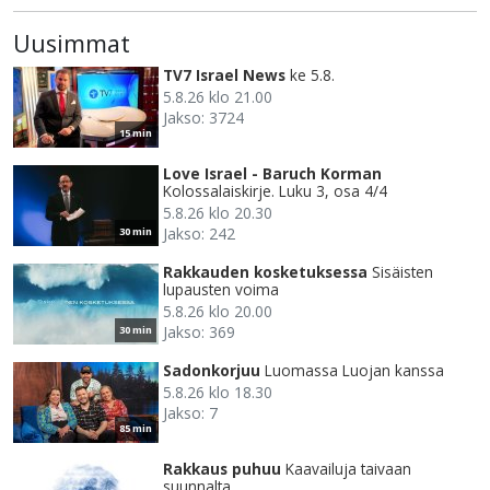
Uusimmat
TV7 Israel News
ke 5.8.
5.8.26 klo 21.00
Jakso: 3724
15 min
Love Israel - Baruch Korman
Kolossalaiskirje. Luku 3, osa 4/4
5.8.26 klo 20.30
Jakso: 242
30 min
Rakkauden kosketuksessa
Sisäisten
lupausten voima
5.8.26 klo 20.00
Jakso: 369
30 min
Sadonkorjuu
Luomassa Luojan kanssa
5.8.26 klo 18.30
Jakso: 7
85 min
Rakkaus puhuu
Kaavailuja taivaan
suunnalta