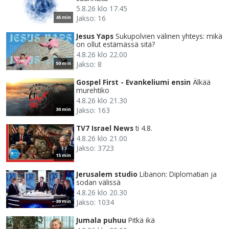
5.8.26 klo 17.45
Jakso: 16
45 min
Jesus Yaps
Sukupolvien välinen yhteys: mikä
on ollut estämässä sitä?
4.8.26 klo 22.00
Jakso: 8
50 min
Gospel First - Evankeliumi ensin
Älkää
murehtiko
4.8.26 klo 21.30
Jakso: 163
30 min
TV7 Israel News
ti 4.8.
4.8.26 klo 21.00
Jakso: 3723
15 min
Jerusalem studio
Libanon: Diplomatian ja
sodan välissä
4.8.26 klo 20.30
Jakso: 1034
30 min
Jumala puhuu
Pitkä ikä