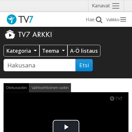
Näytä
Kanavat
valikko
Valikko
Kategoria
Teema
A-Ö listaus
Etsi
Oletussoitin
Vaihtoehtoinen soitin