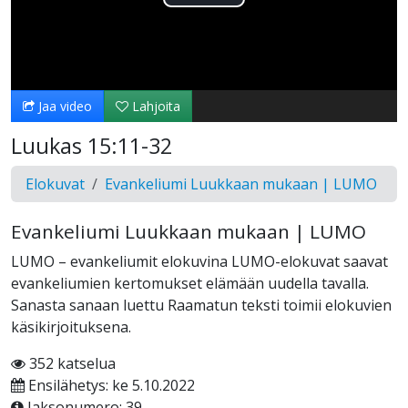
Toista
Video
Jaa video
Lahjoita
Luukas 15:11-32
Elokuvat
Evankeliumi Luukkaan mukaan | LUMO
Evankeliumi Luukkaan mukaan | LUMO
LUMO – evankeliumit elokuvina LUMO-elokuvat saavat
evankeliumien kertomukset elämään uudella tavalla.
Sanasta sanaan luettu Raamatun teksti toimii elokuvien
käsikirjoituksena.
352 katselua
Ensilähetys: ke 5.10.2022
Jaksonumero: 39