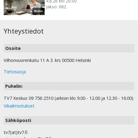
4.8.26 klo 20.00
Jakso: 682
30 min
Yhteystiedot
Osoite
Vilhonvuorenkatu 11 A 3. krs 00500 Helsinki
Tietosuoja
Puhelin:
TV7 Keskus 09 756 2510 (arkisin klo 9.00 - 12.00 ja 12.30 - 16.00)
Vikailmoitukset
Sähköposti
tv7(at)tv7.fi