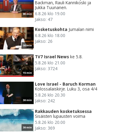
Backman, Rauli Kannikoski ja
Jukka Tuunanen.
6.8.26 klo 19.00
90 min
Jakso: 47
Kosketuskohta
Jumalan nimi
6.8.26 klo 18.00
Jakso: 26
30 min
TV7 Israel News
ke 5.8.
5.8.26 klo 21.00
Jakso: 3724
15 min
Love Israel - Baruch Korman
Kolossalaiskirje. Luku 3, osa 4/4
5.8.26 klo 20.30
Jakso: 242
30 min
Rakkauden kosketuksessa
Sisäisten lupausten voima
5.8.26 klo 20.00
Jakso: 369
30 min