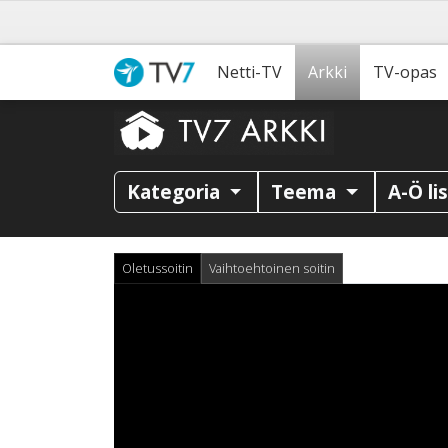
Netti-TV
Arkki
TV-opas
Kategoria
Teema
A-Ö li
Oletussoitin
Vaihtoehtoinen soitin