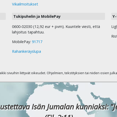
Vikailmoitukset
Tukipuhelin ja MobilePay
Y-
0600-02030 (12,92 eur + pvm). Kuuntele viesti, että
Lig
lahjoitus tapahtuu.
Ris
MobilePay:
91717
Rahankeräyslupa
kaikki sivuihin liittyvät oikeudet. Ohjelmien, tekstityksien tai niiden osien jul
ustettava Isän Jumalan kunniaksi: "J