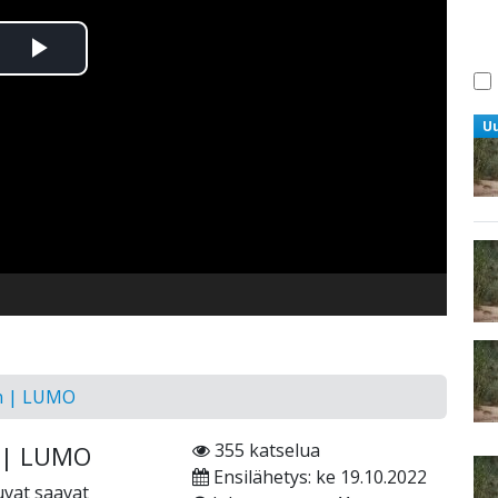
Toista
Video
U
n | LUMO
355 katselua
 | LUMO
Ensilähetys: ke 19.10.2022
vat saavat