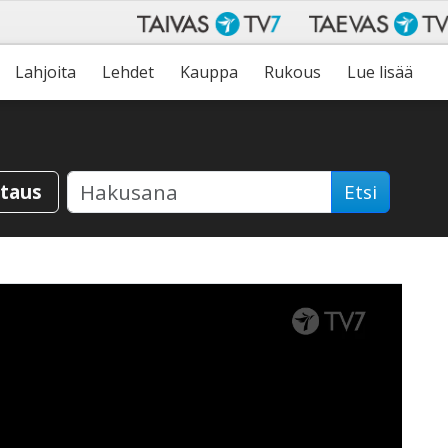
Lahjoita
Lehdet
Kauppa
Rukous
Lue lisää
staus
Etsi