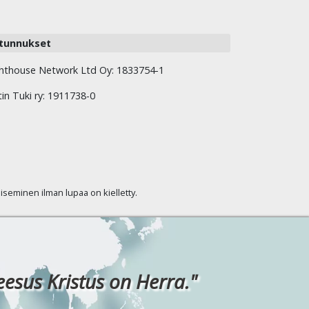
tunnukset
hthouse Network Ltd Oy: 1833754-1
tin Tuki ry: 1911738-0
kaiseminen ilman lupaa on kielletty.
eesus Kristus on Herra."