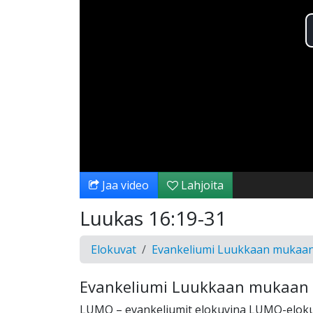
Jaa video
Lahjoita
Luukas 16:19-31
Elokuvat
Evankeliumi Luukkaan mukaa
Evankeliumi Luukkaan mukaan
LUMO – evankeliumit elokuvina LUMO-eloku