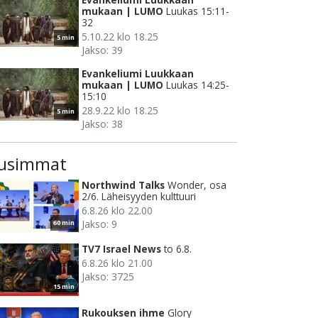
mukaan | LUMO
Luukas 15:11-
32
5.10.22 klo 18.25
5 min
Jakso: 39
Evankeliumi Luukkaan
mukaan | LUMO
Luukas 14:25-
15:10
28.9.22 klo 18.25
5 min
Jakso: 38
usimmat
Northwind Talks
Wonder, osa
2/6. Läheisyyden kulttuuri
6.8.26 klo 22.00
Jakso: 9
60 min
TV7 Israel News
to 6.8.
6.8.26 klo 21.00
Jakso: 3725
15 min
Rukouksen ihme
Glory