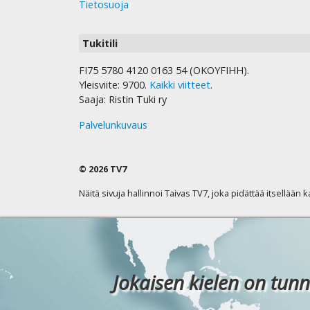
Tietosuoja
Tukitili
FI75 5780 4120 0163 54 (OKOYFIHH).
Yleisviite: 9700.
Kaikki viitteet
.
Saaja: Ristin Tuki ry
Palvelunkuvaus
© 2026 TV7
Näitä sivuja hallinnoi Taivas TV7, joka pidättää itsellään 
Jokaisen kielen on tunn