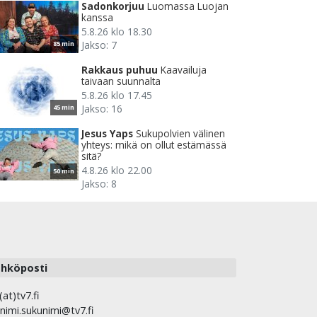
Sadonkorjuu
Luomassa Luojan
kanssa
5.8.26 klo 18.30
Jakso: 7
85 min
Rakkaus puhuu
Kaavailuja
taivaan suunnalta
5.8.26 klo 17.45
Jakso: 16
45 min
Jesus Yaps
Sukupolvien välinen
yhteys: mikä on ollut estämässä
sitä?
4.8.26 klo 22.00
50 min
Jakso: 8
hköposti
(at)tv7.fi
nimi.sukunimi@tv7.fi