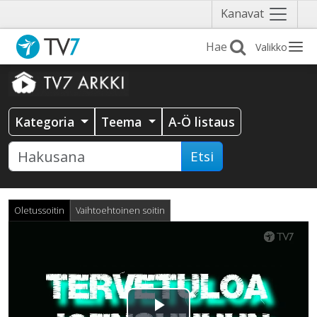
Näytä
Kanavat
valikko
Valikko
Kategoria
Teema
A-Ö listaus
Etsi
Oletussoitin
Vaihtoehtoinen soitin