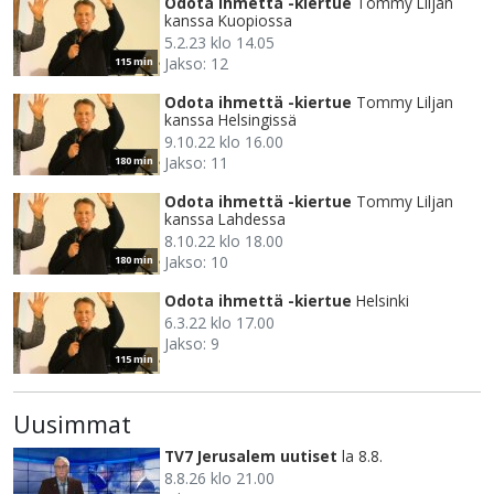
Odota ihmettä -kiertue
Tommy Liljan
kanssa Kuopiossa
5.2.23 klo 14.05
Jakso: 12
115 min
Odota ihmettä -kiertue
Tommy Liljan
kanssa Helsingissä
9.10.22 klo 16.00
Jakso: 11
180 min
Odota ihmettä -kiertue
Tommy Liljan
kanssa Lahdessa
8.10.22 klo 18.00
Jakso: 10
180 min
Odota ihmettä -kiertue
Helsinki
6.3.22 klo 17.00
Jakso: 9
115 min
Uusimmat
TV7 Jerusalem uutiset
la 8.8.
8.8.26 klo 21.00