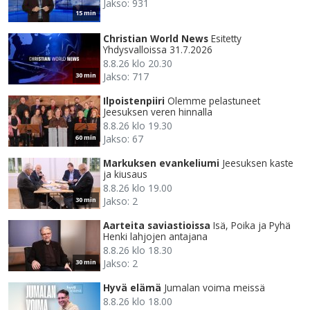
Jakso: 931
15 min
Christian World News
Esitetty
Yhdysvalloissa 31.7.2026
8.8.26 klo 20.30
Jakso: 717
30 min
Ilpoistenpiiri
Olemme pelastuneet
Jeesuksen veren hinnalla
8.8.26 klo 19.30
Jakso: 67
60 min
Markuksen evankeliumi
Jeesuksen kaste
ja kiusaus
8.8.26 klo 19.00
Jakso: 2
30 min
Aarteita saviastioissa
Isä, Poika ja Pyhä
Henki lahjojen antajana
8.8.26 klo 18.30
Jakso: 2
30 min
Hyvä elämä
Jumalan voima meissä
8.8.26 klo 18.00