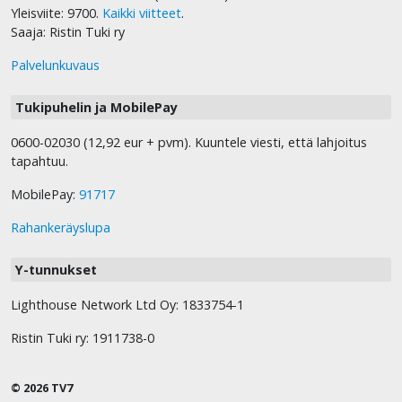
Yleisviite: 9700.
Kaikki viitteet
.
Saaja: Ristin Tuki ry
Palvelunkuvaus
Tukipuhelin ja MobilePay
0600-02030 (12,92 eur + pvm). Kuuntele viesti, että lahjoitus
tapahtuu.
MobilePay:
91717
Rahankeräyslupa
Y-tunnukset
Lighthouse Network Ltd Oy: 1833754-1
Ristin Tuki ry: 1911738-0
© 2026 TV7