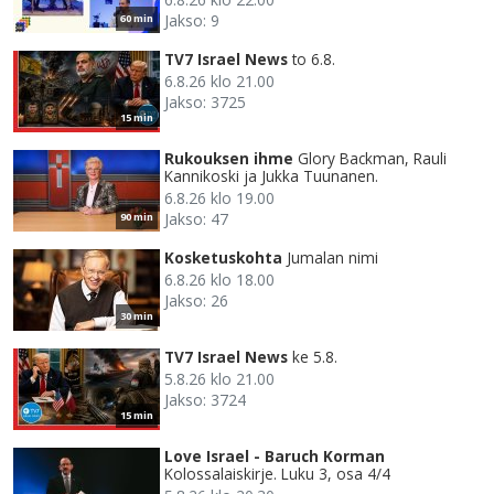
Jakso: 9
60 min
TV7 Israel News
to 6.8.
6.8.26 klo 21.00
Jakso: 3725
15 min
Rukouksen ihme
Glory Backman, Rauli
Kannikoski ja Jukka Tuunanen.
6.8.26 klo 19.00
Jakso: 47
90 min
Kosketuskohta
Jumalan nimi
6.8.26 klo 18.00
Jakso: 26
30 min
TV7 Israel News
ke 5.8.
5.8.26 klo 21.00
Jakso: 3724
15 min
Love Israel - Baruch Korman
Kolossalaiskirje. Luku 3, osa 4/4