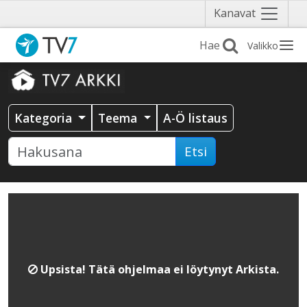
Näytä
Kanavat
valikko
Valikko
Kategoria
Teema
A-Ö listaus
Etsi
Upsista! Tätä ohjelmaa ei löytynyt Arkista.