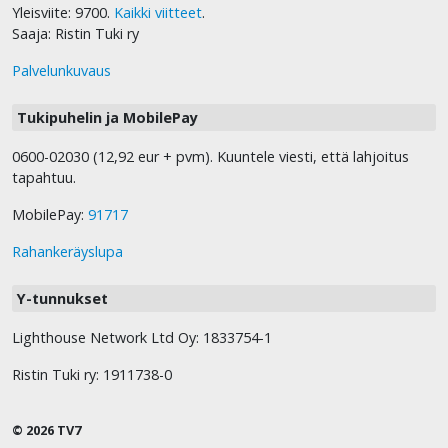
Yleisviite: 9700.
Kaikki viitteet
.
Saaja: Ristin Tuki ry
Palvelunkuvaus
Tukipuhelin ja MobilePay
0600-02030 (12,92 eur + pvm). Kuuntele viesti, että lahjoitus
tapahtuu.
MobilePay:
91717
Rahankeräyslupa
Y-tunnukset
Lighthouse Network Ltd Oy: 1833754-1
Ristin Tuki ry: 1911738-0
© 2026 TV7