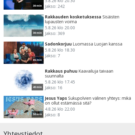
5.8.26 klo 20.30
Jakso: 242
30 min
Rakkauden kosketuksessa
Sisäisten
lupausten voima
5.8.26 klo 20.00
Jakso: 369
30 min
Sadonkorjuu
Luomassa Luojan kanssa
5.8.26 klo 18.30
Jakso: 7
85 min
Rakkaus puhuu
Kaavailuja taivaan
suunnalta
5.8.26 klo 17.45
Jakso: 16
45 min
Jesus Yaps
Sukupolvien välinen yhteys: mikä
on ollut estämässä sitä?
4.8.26 klo 22.00
Jakso: 8
50 min
Yhteystiedot