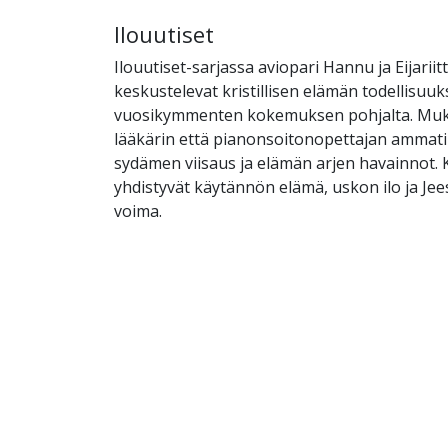
Ilouutiset
Ilouutiset-sarjassa aviopari Hannu ja Eijariit
keskustelevat kristillisen elämän todellisuuk
vuosikymmenten kokemuksen pohjalta. Muk
lääkärin että pianonsoitonopettajan ammati
sydämen viisaus ja elämän arjen havainnot. 
yhdistyvät käytännön elämä, uskon ilo ja J
voima.