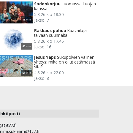
Sadonkorjuu
Luomassa Luojan
kanssa
5.8.26 klo 18.30
Jakso: 7
85 min
Rakkaus puhuu
Kaavailuja
taivaan suunnalta
5.8.26 klo 17.45
Jakso: 16
45 min
Jesus Yaps
Sukupolvien välinen
yhteys: mikä on ollut estämässä
sitä?
4.8.26 klo 22.00
50 min
Jakso: 8
hköposti
(at)tv7.fi
nimi.sukunimi@tv7.fi