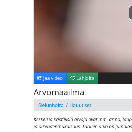
Jaa video
Lahjoita
Arvomaailma
Sielunhoito
Ilouutiset
Keskeisiä kristillisiä arvoja ovat mm. armo, laup
ja oikeudenmukaisuus. Tärkein arvo on jumala