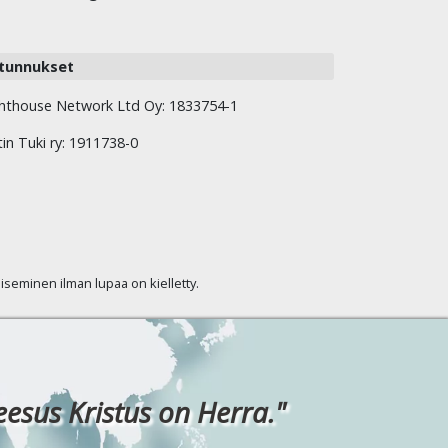
tunnukset
hthouse Network Ltd Oy: 1833754-1
tin Tuki ry: 1911738-0
kaiseminen ilman lupaa on kielletty.
eesus Kristus on Herra."