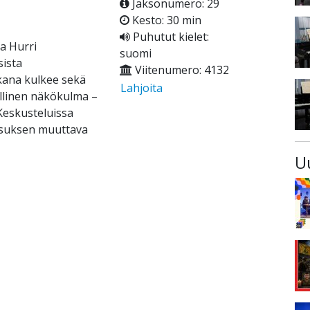
Jaksonumero: 29
Kesto: 30 min
Puhutut kielet:
ta Hurri
suomi
sista
Viitenumero: 4132
ana kulkee sekä
Lahjoita
llinen näkökulma –
Keskusteluissa
eesuksen muuttava
U