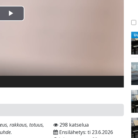
Toista
Video
U
eus, rakkaus, totuus,
298 katselua
suhde.
Ensilähetys: ti 23.6.2026