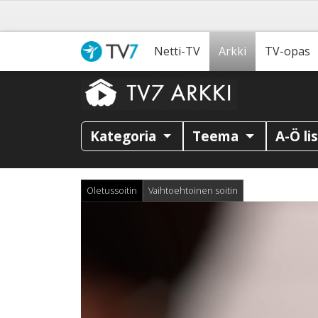
Netti-TV
Arkki
TV-opas
Kategoria
Teema
A-Ö li
Oletussoitin
Vaihtoehtoinen soitin