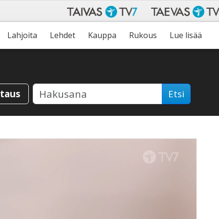
Lahjoita
Lehdet
Kauppa
Rukous
Lue lisää
staus
Etsi