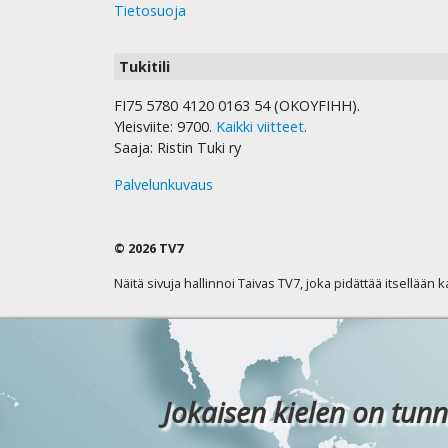
Tietosuoja
Tukitili
FI75 5780 4120 0163 54 (OKOYFIHH).
Yleisviite: 9700.
Kaikki viitteet
.
Saaja: Ristin Tuki ry
Palvelunkuvaus
© 2026 TV7
Näitä sivuja hallinnoi Taivas TV7, joka pidättää itsellään 
Jokaisen kielen on tunn