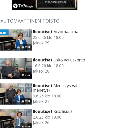
AUTOMAATTINEN TOISTO
Ilouutiset
Arvomaailma
usin
23.6.26 klo 18.00
Jakso: 29
30 min
Ilouutiset
Usko vai uskonto
16.6.26 klo 18.00
Jakso: 28
30 min
Ilouutiset
Menestys vai
menetys?
9.6.26 klo 18.00
Jakso: 27
30 min
Ilouutiset
Kiitollisuus
2.6.26 klo 18.00
Jakso: 26
30 min