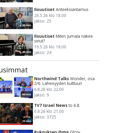
Ilouutiset
Anteeksiantamus
26.5.26 klo 18.00
Jakso: 25
30 min
Ilouutiset
Miten Jumala näkee
sinut?
19.5.26 klo 18.00
Jakso: 24
30 min
usimmat
Northwind Talks
Wonder, osa
2/6. Läheisyyden kulttuuri
6.8.26 klo 22.00
Jakso: 9
60 min
TV7 Israel News
to 6.8.
6.8.26 klo 21.00
Jakso: 3725
15 min
Rukouksen ihme
Glory