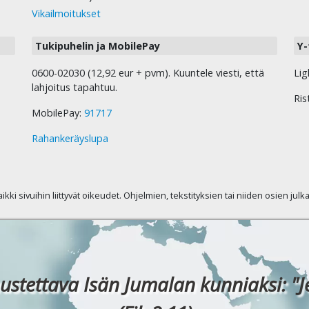
Vikailmoitukset
Tukipuhelin ja MobilePay
Y-
0600-02030 (12,92 eur + pvm). Kuuntele viesti, että
Lig
lahjoitus tapahtuu.
Ris
MobilePay:
91717
Rahankeräyslupa
kaikki sivuihin liittyvät oikeudet. Ohjelmien, tekstityksien tai niiden osien jul
ustettava Isän Jumalan kunniaksi: "J