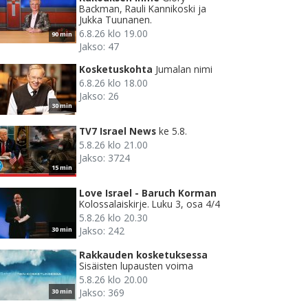
Backman, Rauli Kannikoski ja
Jukka Tuunanen.
6.8.26 klo 19.00
90 min
Jakso: 47
Kosketuskohta
Jumalan nimi
6.8.26 klo 18.00
Jakso: 26
30 min
TV7 Israel News
ke 5.8.
5.8.26 klo 21.00
Jakso: 3724
15 min
Love Israel - Baruch Korman
Kolossalaiskirje. Luku 3, osa 4/4
5.8.26 klo 20.30
Jakso: 242
30 min
Rakkauden kosketuksessa
Sisäisten lupausten voima
5.8.26 klo 20.00
Jakso: 369
30 min