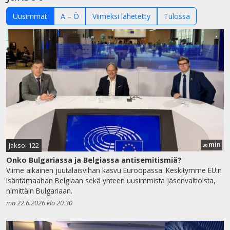
Uusimmat
A – Ö
Viimeksi lähetetty
Tulossa
min
Jakso: 122
30
Onko Bulgariassa ja Belgiassa antisemitismiä?
Viime aikainen juutalaisvihan kasvu Euroopassa. Keskitymme EU:n
isäntämaahan Belgiaan sekä yhteen uusimmista jäsenvaltioista,
nimittäin Bulgariaan.
ma 22.6.2026 klo 20.30