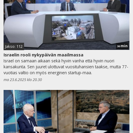
min
Jakso: 112
30
Israelin rooli nykypäivän maailmassa
Israel on samaan aikaan sekä hyvin vanha että hyvin nuori
kansakunta. Sen juuret ulottuvat vuosituhansien taakse, mutta 77-
vuotias valtio on myös energinen startup-maa.
ma 23.6.2025 klo 20.30