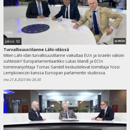
min
Jakso: 92
30
Turvallisuustilanne Lähi-idässä
Miten Lähi-idän turvallisuustilanne vaikuttaa EU:n ja Israelin välisiin
suhteisiin? Europarlamentaarikko Lukas Mandl ja ECI:n
toiminnanjohtaja Tomas Sandell keskustelevat toimittaja Yossi
Lempkowiczin kanssa Euroopan parlamentin studiossa.
ma 21.8.2023 klo 20.30