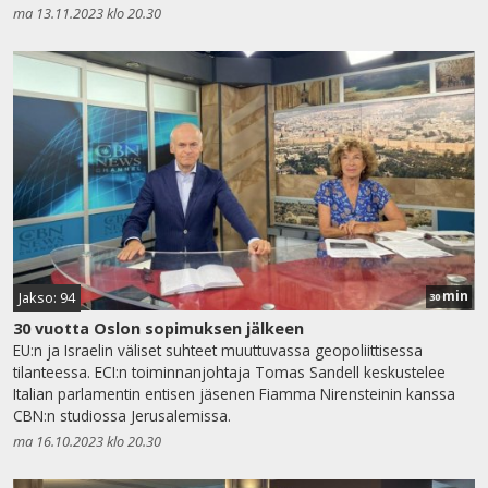
ma 13.11.2023 klo 20.30
min
Jakso: 94
30
30 vuotta Oslon sopimuksen jälkeen
EU:n ja Israelin väliset suhteet muuttuvassa geopoliittisessa
tilanteessa. ECI:n toiminnanjohtaja Tomas Sandell keskustelee
Italian parlamentin entisen jäsenen Fiamma Nirensteinin kanssa
CBN:n studiossa Jerusalemissa.
ma 16.10.2023 klo 20.30