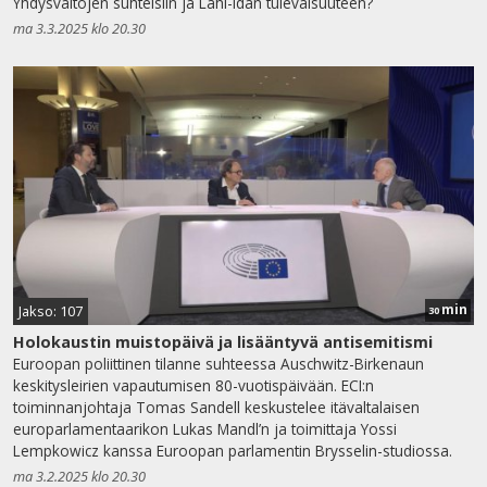
Yhdysvaltojen suhteisiin ja Lähi-idän tulevaisuuteen?
ma 3.3.2025 klo 20.30
min
Jakso: 107
30
Holokaustin muistopäivä ja lisääntyvä antisemitismi
Euroopan poliittinen tilanne suhteessa Auschwitz-Birkenaun
keskitysleirien vapautumisen 80-vuotispäivään. ECI:n
toiminnanjohtaja Tomas Sandell keskustelee itävaltalaisen
europarlamentaarikon Lukas Mandl’n ja toimittaja Yossi
Lempkowicz kanssa Euroopan parlamentin Brysselin-studiossa.
ma 3.2.2025 klo 20.30