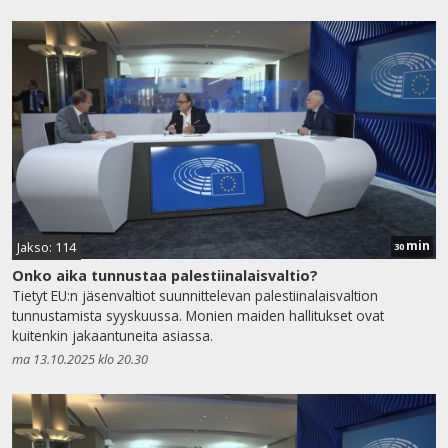
min
Jakso: 114
30
Onko aika tunnustaa palestiinalaisvaltio?
Tietyt EU:n jäsenvaltiot suunnittelevan palestiinalaisvaltion
tunnustamista syyskuussa. Monien maiden hallitukset ovat
kuitenkin jakaantuneita asiassa.
ma 13.10.2025 klo 20.30