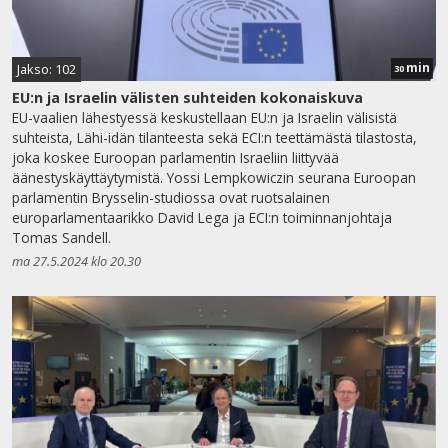
min
Jakso: 102
30
EU:n ja Israelin välisten suhteiden kokonaiskuva
EU-vaalien lähestyessä keskustellaan EU:n ja Israelin välisistä
suhteista, Lähi-idän tilanteesta sekä ECI:n teettämästä tilastosta,
joka koskee Euroopan parlamentin Israeliin liittyvää
äänestyskäyttäytymistä. Yossi Lempkowiczin seurana Euroopan
parlamentin Brysselin-studiossa ovat ruotsalainen
europarlamentaarikko David Lega ja ECI:n toiminnanjohtaja
Tomas Sandell.
ma 27.5.2024 klo 20.30