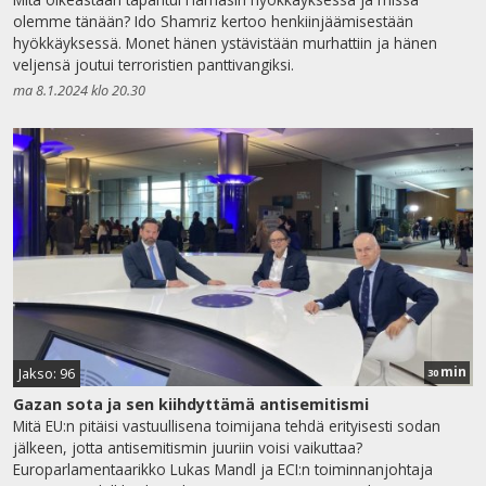
olemme tänään? Ido Shamriz kertoo henkiinjäämisestään
hyökkäyksessä. Monet hänen ystävistään murhattiin ja hänen
veljensä joutui terroristien panttivangiksi.
ma 8.1.2024 klo 20.30
min
Jakso: 96
30
Gazan sota ja sen kiihdyttämä antisemitismi
Mitä EU:n pitäisi vastuullisena toimijana tehdä erityisesti sodan
jälkeen, jotta antisemitismin juuriin voisi vaikuttaa?
Europarlamentaarikko Lukas Mandl ja ECI:n toiminnanjohtaja