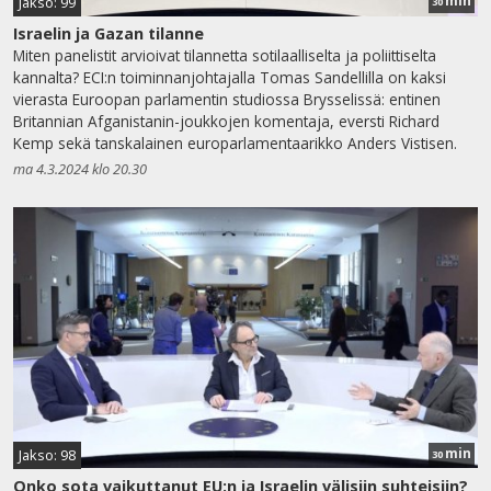
min
Jakso: 99
30
Israelin ja Gazan tilanne
Miten panelistit arvioivat tilannetta sotilaalliselta ja poliittiselta
kannalta? ECI:n toiminnanjohtajalla Tomas Sandellilla on kaksi
vierasta Euroopan parlamentin studiossa Brysselissä: entinen
Britannian Afganistanin-joukkojen komentaja, eversti Richard
Kemp sekä tanskalainen europarlamentaarikko Anders Vistisen.
ma 4.3.2024 klo 20.30
min
Jakso: 98
30
Onko sota vaikuttanut EU:n ja Israelin välisiin suhteisiin?