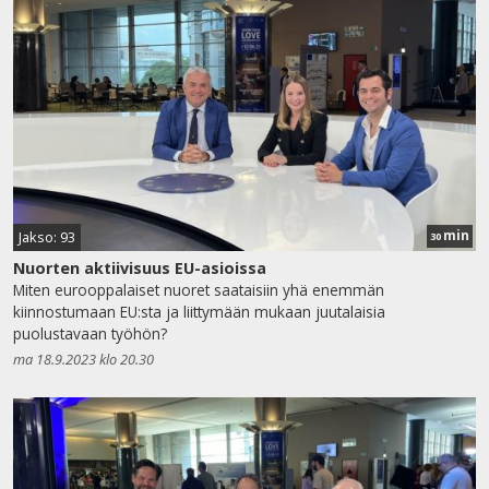
min
Jakso: 93
30
Nuorten aktiivisuus EU-asioissa
Miten eurooppalaiset nuoret saataisiin yhä enemmän
kiinnostumaan EU:sta ja liittymään mukaan juutalaisia
puolustavaan työhön?
ma 18.9.2023 klo 20.30