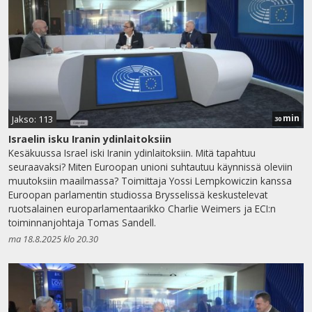
min
Jakso: 113
30
Israelin isku Iranin ydinlaitoksiin
Kesäkuussa Israel iski Iranin ydinlaitoksiin. Mitä tapahtuu
seuraavaksi? Miten Euroopan unioni suhtautuu käynnissä oleviin
muutoksiin maailmassa? Toimittaja Yossi Lempkowiczin kanssa
Euroopan parlamentin studiossa Brysselissä keskustelevat
ruotsalainen europarlamentaarikko Charlie Weimers ja ECI:n
toiminnanjohtaja Tomas Sandell.
ma 18.8.2025 klo 20.30