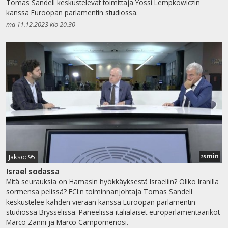
Tomas Sandell keskustelevat toimittaja Yossi Lempkowiczin
kanssa Euroopan parlamentin studiossa.
ma 11.12.2023 klo 20.30
min
Jakso: 95
25
Israel sodassa
Mitä seurauksia on Hamasin hyökkäyksestä Israeliin? Oliko Iranilla
sormensa pelissä? ECI:n toiminnanjohtaja Tomas Sandell
keskustelee kahden vieraan kanssa Euroopan parlamentin
studiossa Brysselissä. Paneelissa italialaiset europarlamentaarikot
Marco Zanni ja Marco Campomenosi.