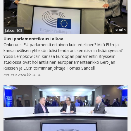
min
Jakso: 103
30
Uusi parlamenttikausi alkaa
Onko uusi EU-parlamentti erilainen kuin edellinen? Mitä EU:n ja
kansainvälisen yhteisön tulisi tehdä antisemitismin lisääntyessä?
Yossi Lempkowiczin kanssa Euroopan parlamentin Brysselin-
studiossa ovat hollantilainen europarlamentaarikko Bert-Jan
Ruissen ja ECI:n toiminnanjohtaja Tomas Sandell.
ma 30.9.2024 klo 20.30