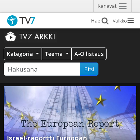
Näytä
Kanavat
valikko
Valikko
Kategoria
Teema
A-Ö listaus
Etsi
Israel-raportti Euroopan