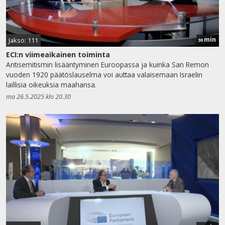
min
Jakso: 111
30
ECI:n viimeaikainen toiminta
Antisemitismin lisääntyminen Euroopassa ja kuinka San Remon
vuoden 1920 päätöslauselma voi auttaa valaisemaan Israelin
laillisia oikeuksia maahansa.
ma 26.5.2025 klo 20.30