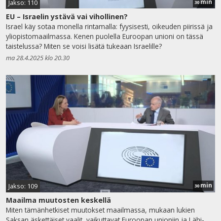
min
Jakso: 110
30
EU – Israelin ystävä vai vihollinen?
Israel käy sotaa monella rintamalla: fyysisesti, oikeuden piirissä ja
yliopistomaailmassa. Kenen puolella Euroopan unioni on tässä
taistelussa? Miten se voisi lisätä tukeaan Israelille?
ma 28.4.2025 klo 20.30
min
Jakso: 109
30
Maailma muutosten keskellä
Miten tämänhetkiset muutokset maailmassa, mukaan lukien
Saksan äskettäiset vaalit, vaikuttavat Euroopan unioniin ja Lähi-