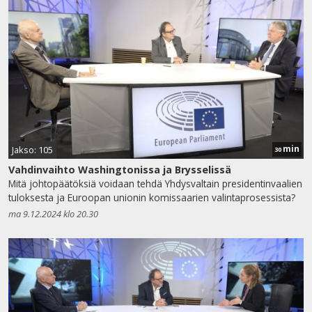
min
Jakso: 105
30
Vahdinvaihto Washingtonissa ja Brysselissä
Mitä johtopäätöksiä voidaan tehdä Yhdysvaltain presidentinvaalien
tuloksesta ja Euroopan unionin komissaarien valintaprosessista?
ma 9.12.2024 klo 20.30