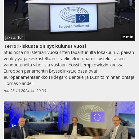
min
Jakso: 104
25
Terrori-iskusta on nyt kulunut vuosi
Studiossa muistetaan vuosi sitten tapahtunutta lokakuun 7. päivän
verilöylyä ja keskustellaan Israelin eloonjäämistaistelusta sen
vannoutuneita vihollisia vastaan. Yossi Lempkowiczin kanssa
Euroopan parlamentin Brysselin-studiossa ovat
europarlamentaarikko Hildegard Bentele ja ECI:n toiminnanjohtaja
Tomas Sandell.
ma 28.10.2024 klo 20.30