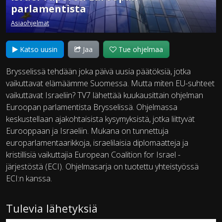
parlamentista
Asiaohjelmat
Katso uusin
Jaa
Tue ohjelmaa
Brysselissä tehdään joka päivä uusia päätöksiä, jotka
vaikuttavat elämäämme Suomessa. Mutta miten EU-suhteet
vaikuttavat Israeliin? TV7 lähettää kuukausittain ohjelman
Euroopan parlamentista Brysselissä. Ohjelmassa
keskustellaan ajakohtaisista kysymyksistä, jotka liittyvät
Eurooppaan ja Israeliin. Mukana on tunnettuja
europarlamentaarikkoja, israelilaisia diplomaatteja ja
kristillisiä vaikuttajia European Coalition for Israel -
järjestöstä (ECI). Ohjelmasarja on tuotettu yhteistyössä
ECI:n kanssa.
Tulevia lähetyksiä