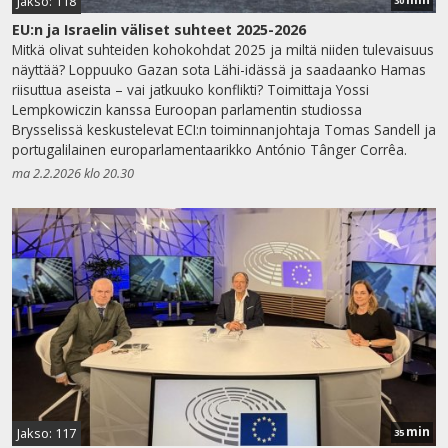
Jakso: 118
30
EU:n ja Israelin väliset suhteet 2025-2026
Mitkä olivat suhteiden kohokohdat 2025 ja miltä niiden tulevaisuus
näyttää? Loppuuko Gazan sota Lähi-idässä ja saadaanko Hamas
riisuttua aseista – vai jatkuuko konflikti? Toimittaja Yossi
Lempkowiczin kanssa Euroopan parlamentin studiossa
Brysselissä keskustelevat ECI:n toiminnanjohtaja Tomas Sandell ja
portugalilainen europarlamentaarikko António Tânger Corrêa.
ma 2.2.2026 klo 20.30
min
Jakso: 117
35