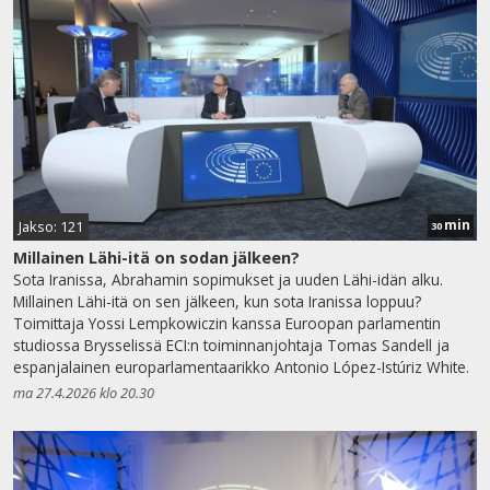
min
Jakso: 121
30
Millainen Lähi-itä on sodan jälkeen?
Sota Iranissa, Abrahamin sopimukset ja uuden Lähi-idän alku.
Millainen Lähi-itä on sen jälkeen, kun sota Iranissa loppuu?
Toimittaja Yossi Lempkowiczin kanssa Euroopan parlamentin
studiossa Brysselissä ECI:n toiminnanjohtaja Tomas Sandell ja
espanjalainen europarlamentaarikko Antonio López-Istúriz White.
ma 27.4.2026 klo 20.30