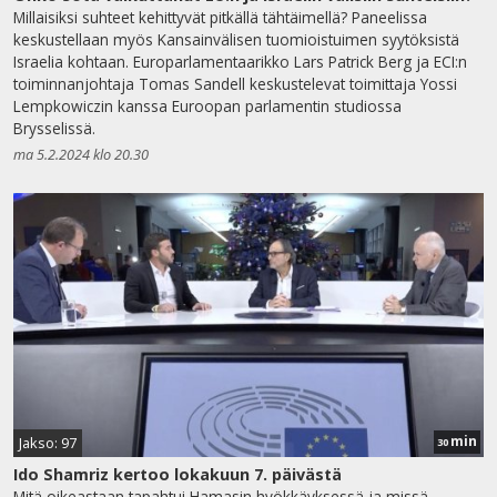
Millaisiksi suhteet kehittyvät pitkällä tähtäimellä? Paneelissa
keskustellaan myös Kansainvälisen tuomioistuimen syytöksistä
Israelia kohtaan. Europarlamentaarikko Lars Patrick Berg ja ECI:n
toiminnanjohtaja Tomas Sandell keskustelevat toimittaja Yossi
Lempkowiczin kanssa Euroopan parlamentin studiossa
Brysselissä.
ma 5.2.2024 klo 20.30
min
Jakso: 97
30
Ido Shamriz kertoo lokakuun 7. päivästä
Mitä oikeastaan tapahtui Hamasin hyökkäyksessä ja missä