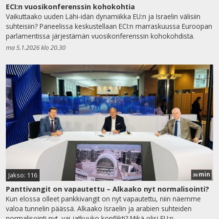
ECI:n vuosikonferenssin kohokohtia
Vaikuttaako uuden Lähi-idän dynamiikka EU:n ja Israelin välisiin
suhteisiin? Paneelissa keskustellaan ECI:n marraskuussa Euroopan
parlamentissa järjestämän vuosikonferenssin kohokohdista.
ma 5.1.2026 klo 20.30
min
Jakso: 116
30
Panttivangit on vapautettu – Alkaako nyt normalisointi?
Kun elossa olleet pankkivangit on nyt vapautettu, niin näemme
valoa tunnelin päässä. Alkaako Israelin ja arabien suhteiden
normalisointi nyt, vai jatkuuko konflikti? Mikä olisi EU:n