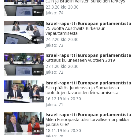
EU:n ja Israelin välisten suhteiden tärkeys
23.3.20 klo 20.30
Jakso: 74
30 min
Israel-raportti Euroopan parlamentista
75 vuotta Auschwitz-Birkenaun
vapauttamisesta
24.2.20 klo 20.30
30 min
Jakso: 73
Israel-raportti Euroopan parlamentista
Katsaus kuluneeseen vuoteen 2019
27.1.20 klo 20.30
Jakso: 72
30 min
Israel-raportti Euroopan parlamentista
EU:n päätös Juudeassa ja Samariassa
tuotettujen tavaroiden leimaamisesta
16.12.19 klo 20.30
30 min
Jakso: 71
Israel-raportti Euroopan parlamentista
Miten Euroopasta tulisi turvallisempi paikka
juutalaisille?
18.11.19 klo 20.30
30 min
Jakso: 70