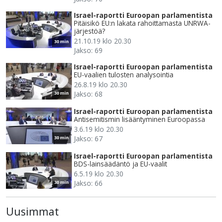
Israel-raportti Euroopan parlamentista
Pitäisikö EU:n lakata rahoittamasta UNRWA-
järjestöä?
21.10.19 klo 20.30
30 min
Jakso: 69
Israel-raportti Euroopan parlamentista
EU-vaalien tulosten analysointia
26.8.19 klo 20.30
Jakso: 68
30 min
Israel-raportti Euroopan parlamentista
Antisemitismin lisääntyminen Euroopassa
3.6.19 klo 20.30
Jakso: 67
30 min
Israel-raportti Euroopan parlamentista
BDS-lainsäädäntö ja EU-vaalit
6.5.19 klo 20.30
Jakso: 66
30 min
Uusimmat