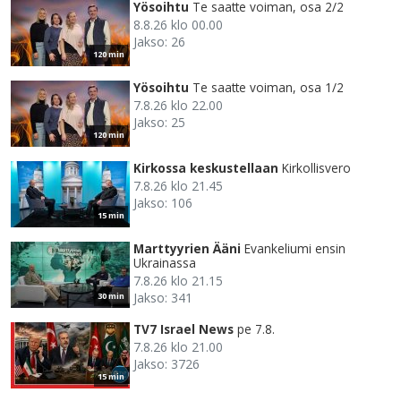
Yösoihtu
Te saatte voiman, osa 2/2
8.8.26 klo 00.00
Jakso: 26
120 min
Yösoihtu
Te saatte voiman, osa 1/2
7.8.26 klo 22.00
Jakso: 25
120 min
Kirkossa keskustellaan
Kirkollisvero
7.8.26 klo 21.45
Jakso: 106
15 min
Marttyyrien Ääni
Evankeliumi ensin
Ukrainassa
7.8.26 klo 21.15
Jakso: 341
30 min
TV7 Israel News
pe 7.8.
7.8.26 klo 21.00
Jakso: 3726
15 min