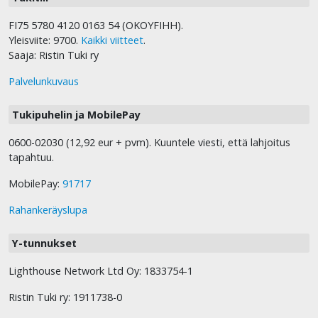
FI75 5780 4120 0163 54 (OKOYFIHH).
Yleisviite: 9700.
Kaikki viitteet
.
Saaja: Ristin Tuki ry
Palvelunkuvaus
Tukipuhelin ja MobilePay
0600-02030 (12,92 eur + pvm). Kuuntele viesti, että lahjoitus
tapahtuu.
MobilePay:
91717
Rahankeräyslupa
Y-tunnukset
Lighthouse Network Ltd Oy: 1833754-1
Ristin Tuki ry: 1911738-0