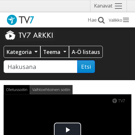
Näytä
Kanavat
valikko
Valikko
Kategoria
Teema
A-Ö listaus
Etsi
Oletussoitin
Vaihtoehtoinen soitin