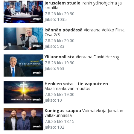
Jerusalem studio
Iranin ydinohjelma ja
sotatila
7.8.26 klo 20.30
Jakso: 1035
30 min
Isännän pöydässä
Vieraana Veikko Flink.
Osa 2/3
7.8.26 klo 20.00
Jakso: 583
30 min
Yliluonnollista
Vieraana David Herzog
7.8.26 klo 19.30
Jakso: 963
30 min
Henkien sota – tie vapauteen
Maailmankuvan muutos
7.8.26 klo 19.00
Jakso: 10
30 min
Kuningas saapuu
Voimatekoja Jumalan
valtakunnassa
7.8.26 klo 18.15
Jakso: 102
30 min