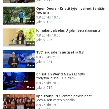
Open Doors - Kristittyjen vainot tänään
Vietnam
9.8.26 klo 19.15
Jakso: 188
15 min
Jumalanpalvelus
Urjalan seurakunnasta
9.8.26 klo 10.00
Jakso: 286
45 min
TV7 Jerusalem uutiset
la 8.8.
8.8.26 klo 21.00
Jakso: 931
15 min
Christian World News
Esitetty
Yhdysvalloissa 31.7.2026
8.8.26 klo 20.30
Jakso: 717
30 min
Ilpoistenpiiri
Olemme pelastuneet
Jeesuksen veren hinnalla
8.8.26 klo 19.30
60 min