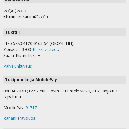
tv7(at)tv7.fi
etunimi.sukunimi@tv7.fi
Tukitili
FI75 5780 4120 0163 54 (OKOYFIHH).
Yleisviite: 9700.
Kaikki viitteet
.
Saaja: Ristin Tuki ry
Palvelunkuvaus
Tukipuhelin ja MobilePay
0600-02030 (12,92 eur + pvm). Kuuntele viesti, että lahjoitus
tapahtuu.
MobilePay:
91717
Rahankeräyslupa