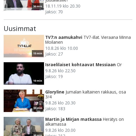
18.11.19 klo 20.30
30 min
Jakso: 70
Uusimmat
TV7:n aamukahvi
TV7-illat. Vieraana Minna
Moilanen
10.8.26 klo 10.00
Jakso: 27
15 min
Israelilaiset kohtaavat Messiaan
Or
9.8.26 klo 22.50
Jakso: 19
10 min
Gloryline
Jumalan kaltainen rakkaus, osa
3/4
9.8.26 klo 20.30
Jakso: 183
30 min
Martin ja Mirjan matkassa
Herätys on
alkamassa
9.8.26 klo 20.00
Jakso: 212
30 min