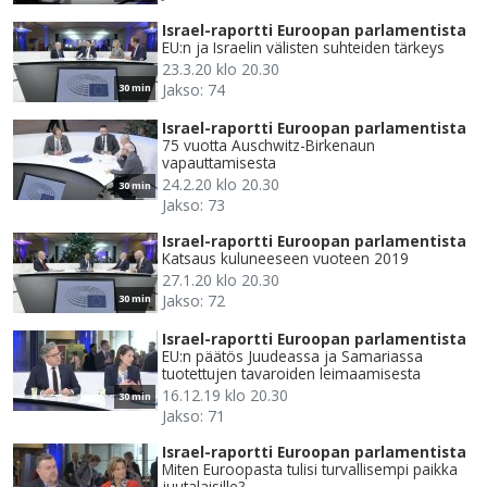
Israel-raportti Euroopan parlamentista
EU:n ja Israelin välisten suhteiden tärkeys
23.3.20 klo 20.30
Jakso: 74
30 min
Israel-raportti Euroopan parlamentista
75 vuotta Auschwitz-Birkenaun
vapauttamisesta
24.2.20 klo 20.30
30 min
Jakso: 73
Israel-raportti Euroopan parlamentista
Katsaus kuluneeseen vuoteen 2019
27.1.20 klo 20.30
Jakso: 72
30 min
Israel-raportti Euroopan parlamentista
EU:n päätös Juudeassa ja Samariassa
tuotettujen tavaroiden leimaamisesta
16.12.19 klo 20.30
30 min
Jakso: 71
Israel-raportti Euroopan parlamentista
Miten Euroopasta tulisi turvallisempi paikka
juutalaisille?