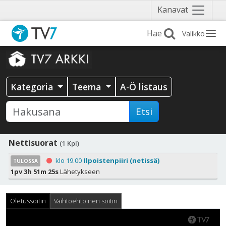
Näytä
Kanavat
valikko
Valikko
Kategoria
Teema
A-Ö listaus
Etsi
Nettisuorat
(1 Kpl)
klo 19.00
Ilpoistenpiiri (netissä)
TULOSSA
1pv 3h 51m 24s
Lähetykseen
Oletussoitin
Vaihtoehtoinen soitin