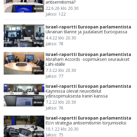
antisemitismiä?
22.6.26 klo 20.30
30 min
Jakso: 122
Israel-raportti Euroopan parlamentista
Ukrainan tilanne ja juutalaiset Euroopassa
4.4.22 klo 20.30
Jakso: 78
30 min
Israel-raportti Euroopan parlamentista
Abraham Accords -sopimuksen seuraukset
Lähi-idälle
7.3.22 klo 20.30
20 min
Jakso: 77
Israel-raportti Euroopan parlamentista
Käynnissä olevat neuvottelut
ydinsopimuksesta Iranin kanssa
7.2.22 klo 20.30
30 min
Jakso: 76
Israel-raportti Euroopan parlamentista
EU:n strategia antisemitismin torjumiseksi
10.1.22 klo 20.30
Jakso: 75
30 min