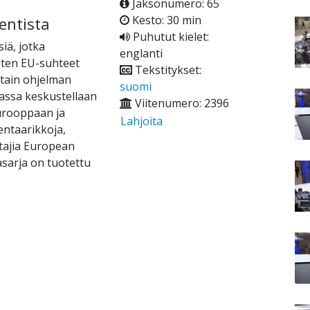
Jaksonumero: 65
Kesto: 30 min
entista
Puhutut kielet:
iä, jotka
englanti
ten EU-suhteet
Tekstitykset:
ttain ohjelman
suomi
assa keskustellaan
Viitenumero: 2396
Eurooppaan ja
Lahjoita
entaarikkoja,
uttajia European
masarja on tuotettu