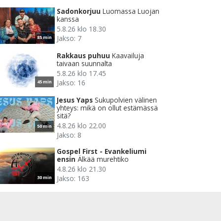
Sadonkorjuu
Luomassa Luojan
kanssa
5.8.26 klo 18.30
Jakso: 7
85 min
Rakkaus puhuu
Kaavailuja
taivaan suunnalta
5.8.26 klo 17.45
Jakso: 16
45 min
Jesus Yaps
Sukupolvien välinen
yhteys: mikä on ollut estämässä
sitä?
4.8.26 klo 22.00
50 min
Jakso: 8
Gospel First - Evankeliumi
ensin
Älkää murehtiko
4.8.26 klo 21.30
Jakso: 163
30 min