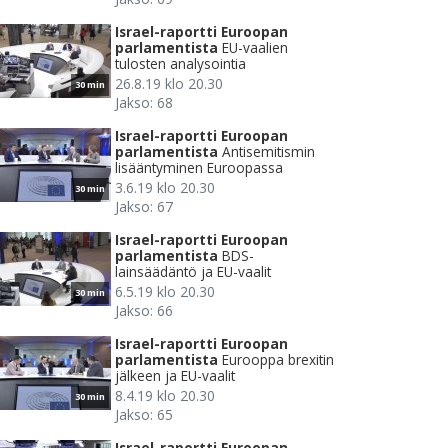
Israel-raportti Euroopan
parlamentista
EU-vaalien
tulosten analysointia
26.8.19 klo 20.30
30 min
Jakso: 68
Israel-raportti Euroopan
parlamentista
Antisemitismin
lisääntyminen Euroopassa
3.6.19 klo 20.30
30 min
Jakso: 67
Israel-raportti Euroopan
parlamentista
BDS-
lainsäädäntö ja EU-vaalit
6.5.19 klo 20.30
30 min
Jakso: 66
Israel-raportti Euroopan
parlamentista
Eurooppa brexitin
jälkeen ja EU-vaalit
8.4.19 klo 20.30
30 min
Jakso: 65
Israel-raportti Euroopan