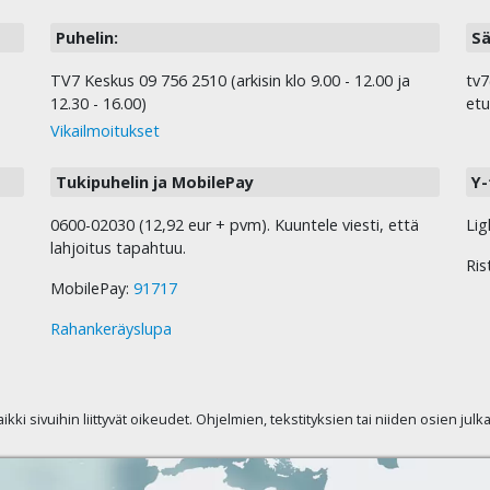
Puhelin:
Sä
TV7 Keskus 09 756 2510 (arkisin klo 9.00 - 12.00 ja
tv7
12.30 - 16.00)
etu
Vikailmoitukset
Tukipuhelin ja MobilePay
Y-
0600-02030 (12,92 eur + pvm). Kuuntele viesti, että
Lig
lahjoitus tapahtuu.
Ris
MobilePay:
91717
Rahankeräyslupa
kaikki sivuihin liittyvät oikeudet. Ohjelmien, tekstityksien tai niiden osien jul