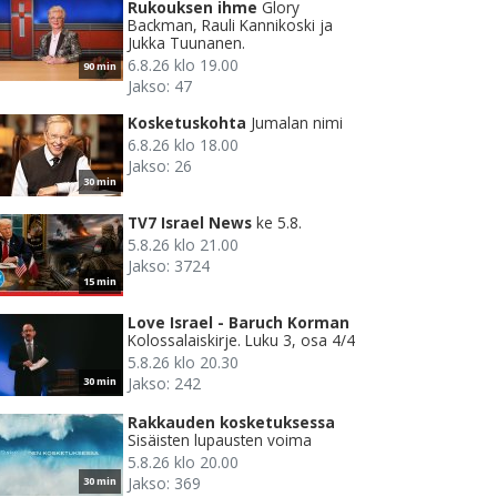
Rukouksen ihme
Glory
Backman, Rauli Kannikoski ja
Jukka Tuunanen.
6.8.26 klo 19.00
90 min
Jakso: 47
Kosketuskohta
Jumalan nimi
6.8.26 klo 18.00
Jakso: 26
30 min
TV7 Israel News
ke 5.8.
5.8.26 klo 21.00
Jakso: 3724
15 min
Love Israel - Baruch Korman
Kolossalaiskirje. Luku 3, osa 4/4
5.8.26 klo 20.30
Jakso: 242
30 min
Rakkauden kosketuksessa
Sisäisten lupausten voima
5.8.26 klo 20.00
Jakso: 369
30 min