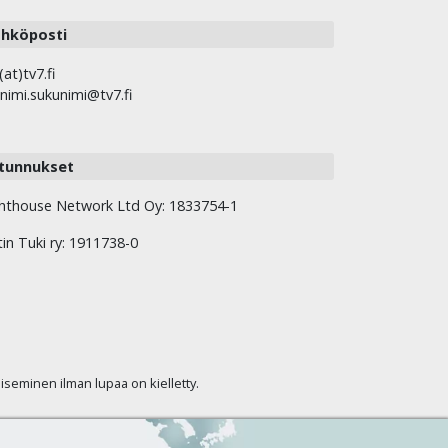
hköposti
(at)tv7.fi
nimi.sukunimi@tv7.fi
tunnukset
hthouse Network Ltd Oy: 1833754-1
tin Tuki ry: 1911738-0
kaiseminen ilman lupaa on kielletty.