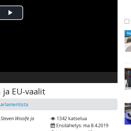
Toista
Video
U
 ja EU-vaalit
parlamentista
 Steven Woolfe ja
1342 katselua
Ensilähetys: ma 8.4.2019