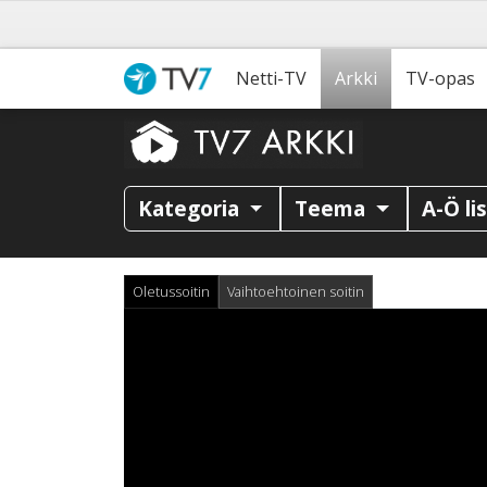
Netti-TV
Arkki
TV-opas
Kategoria
Teema
A-Ö li
Oletussoitin
Vaihtoehtoinen soitin