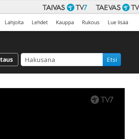
Lahjoita
Lehdet
Kauppa
Rukous
Lue lisää
staus
Etsi