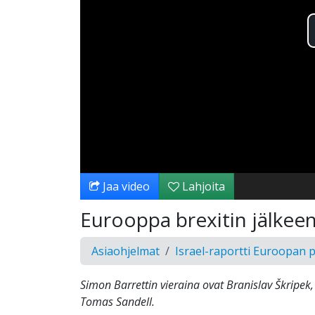
Jaa video
Lahjoita
Eurooppa brexitin jälkeen
Asiaohjelmat
Israel-raportti Euroopan 
Simon Barrettin vieraina ovat Branislav Škripek,
Tomas Sandell.