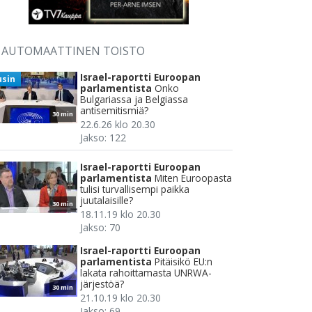
AUTOMAATTINEN TOISTO
Israel-raportti Euroopan
usin
parlamentista
Onko
Bulgariassa ja Belgiassa
antisemitismiä?
30 min
22.6.26 klo 20.30
Jakso: 122
Israel-raportti Euroopan
parlamentista
Miten Euroopasta
tulisi turvallisempi paikka
juutalaisille?
30 min
18.11.19 klo 20.30
Jakso: 70
Israel-raportti Euroopan
parlamentista
Pitäisikö EU:n
lakata rahoittamasta UNRWA-
järjestöä?
30 min
21.10.19 klo 20.30
Jakso: 69