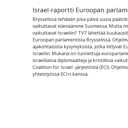
Israel-raportti Euroopan parlam
Brysselissä tehdään joka päivä uusia päätöks
vaikuttavat elämäämme Suomessa. Mutta mi
vaikuttavat Israeliin? TV7 lähettää kuukausi
Euroopan parlamentista Brysselissä. Ohjelm
ajakohtaisista kysymyksistä, jotka liittyvät 
Israeliin. Mukana on tunnettuja europarlam
israelilaisia diplomaatteja ja kristillisiä vaik
Coalition for Israel -järjestöstä (ECI). Ohjel
yhteistyössä ECI:n kanssa.