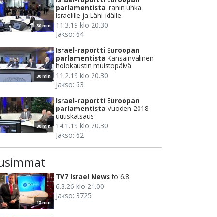
parlamentista
Iranin uhka
Israelille ja Lähi-idälle
11.3.19 klo 20.30
30 min
Jakso: 64
Israel-raportti Euroopan
parlamentista
Kansainvälinen
holokaustin muistopäivä
11.2.19 klo 20.30
30 min
Jakso: 63
Israel-raportti Euroopan
parlamentista
Vuoden 2018
uutiskatsaus
14.1.19 klo 20.30
30 min
Jakso: 62
usimmat
TV7 Israel News
to 6.8.
6.8.26 klo 21.00
Jakso: 3725
15 min