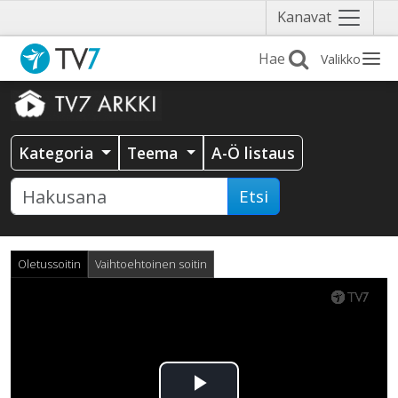
Näytä
Kanavat
valikko
Valikko
Kategoria
Teema
A-Ö listaus
Etsi
Oletussoitin
Vaihtoehtoinen soitin