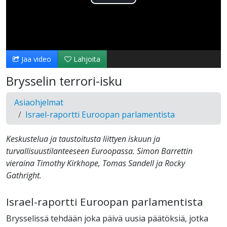
Toista
Video
Jaa video
Lahjoita
Brysselin terrori-isku
Asiaohjelmat
Israel-raportti Euroopan parlamentista
Keskustelua ja taustoitusta liittyen iskuun ja
turvallisuustilanteeseen Euroopassa. Simon Barrettin
vieraina Timothy Kirkhope, Tomas Sandell ja Rocky
Gathright.
Israel-raportti Euroopan parlamentista
Brysselissä tehdään joka päivä uusia päätöksiä, jotka