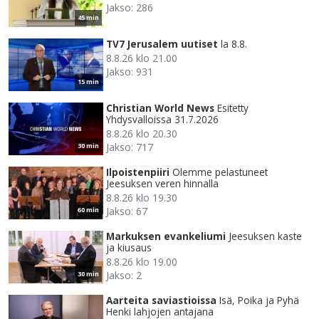
Jakso: 286
45 min
TV7 Jerusalem uutiset
la 8.8.
8.8.26 klo 21.00
Jakso: 931
15 min
Christian World News
Esitetty
Yhdysvalloissa 31.7.2026
8.8.26 klo 20.30
Jakso: 717
30 min
Ilpoistenpiiri
Olemme pelastuneet
Jeesuksen veren hinnalla
8.8.26 klo 19.30
Jakso: 67
60 min
Markuksen evankeliumi
Jeesuksen kaste
ja kiusaus
8.8.26 klo 19.00
Jakso: 2
30 min
Aarteita saviastioissa
Isä, Poika ja Pyhä
Henki lahjojen antajana