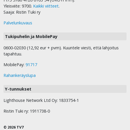
Yleisviite: 9700.
Kaikki viitteet
.
Saaja: Ristin Tuki ry
Palvelunkuvaus
Tukipuhelin ja MobilePay
0600-02030 (12,92 eur + pvm). Kuuntele viesti, että lahjoitus
tapahtuu.
MobilePay:
91717
Rahankeräyslupa
Y-tunnukset
Lighthouse Network Ltd Oy: 1833754-1
Ristin Tuki ry: 1911738-0
© 2026 TV7