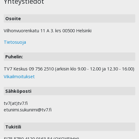
Yhteystiedot
Osoite
Vilhonvuorenkatu 11 A 3. krs 00500 Helsinki
Tietosuoja
Puhelin:
TV7 Keskus 09 756 2510 (arkisin klo 9.00 - 12.00 ja 12.30 - 16.00)
Vikailmoitukset
Sähköposti
tv7(at)tv7.fi
etunimi.sukunimi@tv7.fi
Tukitili
FI75 5780 4120 0163 54 (OKOYFIHH).