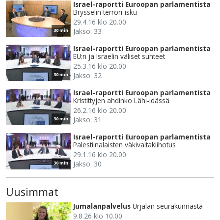
Israel-raportti Euroopan parlamentista
Brysselin terrori-isku
29.4.16 klo 20.00
Jakso: 33
30 min
Israel-raportti Euroopan parlamentista
EU:n ja Israelin väliset suhteet
25.3.16 klo 20.00
Jakso: 32
30 min
Israel-raportti Euroopan parlamentista
Kristittyjen ahdinko Lähi-idässä
26.2.16 klo 20.00
Jakso: 31
30 min
Israel-raportti Euroopan parlamentista
Palestiinalaisten väkivaltakiihotus
29.1.16 klo 20.00
Jakso: 30
30 min
Uusimmat
Jumalanpalvelus
Urjalan seurakunnasta
9.8.26 klo 10.00