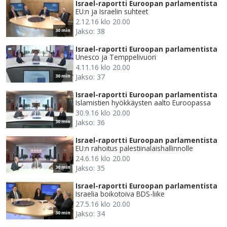
Israel-raportti Euroopan parlamentista
EU:n ja Israelin suhteet
2.12.16 klo 20.00
Jakso: 38
30 min
Israel-raportti Euroopan parlamentista
Unesco ja Temppelivuori
4.11.16 klo 20.00
Jakso: 37
30 min
Israel-raportti Euroopan parlamentista
Islamistien hyökkäysten aalto Euroopassa
30.9.16 klo 20.00
Jakso: 36
30 min
Israel-raportti Euroopan parlamentista
EU:n rahoitus palestiinalaishallinnolle
24.6.16 klo 20.00
Jakso: 35
30 min
Israel-raportti Euroopan parlamentista
Israelia boikotoiva BDS-liike
27.5.16 klo 20.00
Jakso: 34
30 min