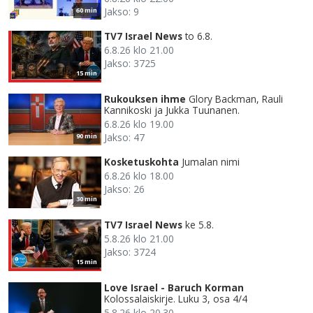
Jakso: 9
60 min
TV7 Israel News
to 6.8.
6.8.26 klo 21.00
Jakso: 3725
15 min
Rukouksen ihme
Glory Backman, Rauli
Kannikoski ja Jukka Tuunanen.
6.8.26 klo 19.00
Jakso: 47
90 min
Kosketuskohta
Jumalan nimi
6.8.26 klo 18.00
Jakso: 26
30 min
TV7 Israel News
ke 5.8.
5.8.26 klo 21.00
Jakso: 3724
15 min
Love Israel - Baruch Korman
Kolossalaiskirje. Luku 3, osa 4/4
5.8.26 klo 20.30