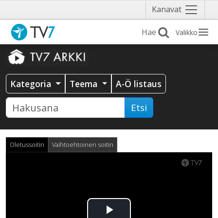
Näytä
Kanavat
valikko
Valikko
Kategoria
Teema
A-Ö listaus
Etsi
Oletussoitin
Vaihtoehtoinen soitin