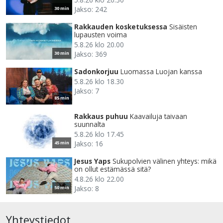
Jakso: 242
30 min
Rakkauden kosketuksessa
Sisäisten
lupausten voima
5.8.26 klo 20.00
Jakso: 369
30 min
Sadonkorjuu
Luomassa Luojan kanssa
5.8.26 klo 18.30
Jakso: 7
85 min
Rakkaus puhuu
Kaavailuja taivaan
suunnalta
5.8.26 klo 17.45
Jakso: 16
45 min
Jesus Yaps
Sukupolvien välinen yhteys: mikä
on ollut estämässä sitä?
4.8.26 klo 22.00
Jakso: 8
50 min
Yhteystiedot