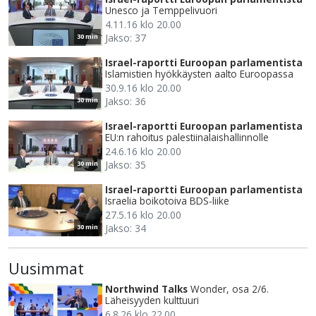
Unesco ja Temppelivuori
4.11.16 klo 20.00
Jakso: 37
30 min
Israel-raportti Euroopan parlamentista
Islamistien hyökkäysten aalto Euroopassa
30.9.16 klo 20.00
Jakso: 36
30 min
Israel-raportti Euroopan parlamentista
EU:n rahoitus palestiinalaishallinnolle
24.6.16 klo 20.00
Jakso: 35
30 min
Israel-raportti Euroopan parlamentista
Israelia boikotoiva BDS-liike
27.5.16 klo 20.00
Jakso: 34
30 min
Uusimmat
Northwind Talks
Wonder, osa 2/6.
Läheisyyden kulttuuri
6.8.26 klo 22.00