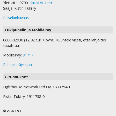
Yleisviite: 9700.
Kaikki viitteet
.
Saaja: Ristin Tuki ry
Palvelunkuvaus
Tukipuhelin ja MobilePay
0600-02030 (12,92 eur + pvm). Kuuntele viesti, että lahjoitus
tapahtuu.
MobilePay:
91717
Rahankeräyslupa
Y-tunnukset
Lighthouse Network Ltd Oy: 1833754-1
Ristin Tuki ry: 1911738-0
© 2026 TV7