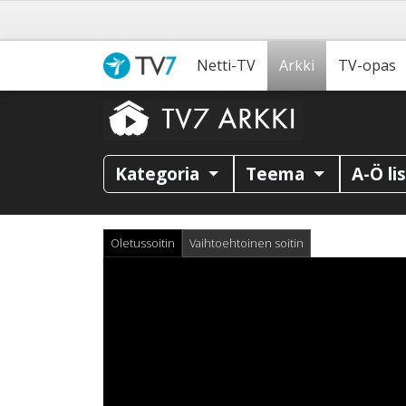
Netti-TV
Arkki
TV-opas
Kategoria
Teema
A-Ö li
Oletussoitin
Vaihtoehtoinen soitin