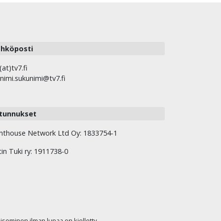
hköposti
(at)tv7.fi
nimi.sukunimi@tv7.fi
tunnukset
hthouse Network Ltd Oy: 1833754-1
tin Tuki ry: 1911738-0
kaiseminen ilman lupaa on kielletty.