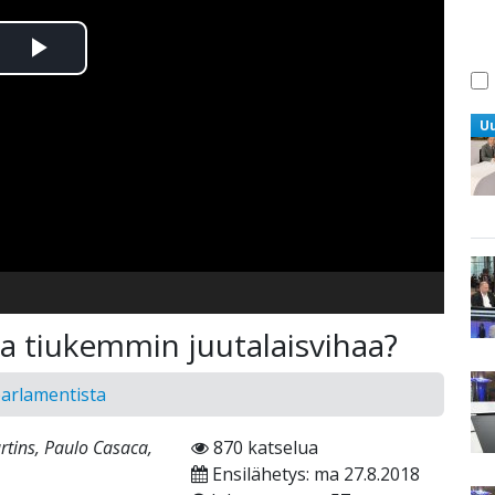
Toista
Video
U
a tiukemmin juutalaisvihaa?
parlamentista
tins, Paulo Casaca,
870 katselua
Ensilähetys: ma 27.8.2018