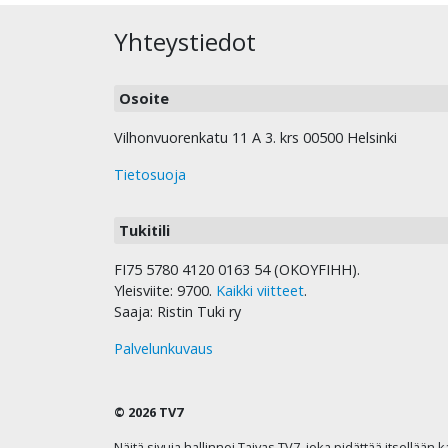
Yhteystiedot
Osoite
Vilhonvuorenkatu 11 A 3. krs 00500 Helsinki
Tietosuoja
Tukitili
FI75 5780 4120 0163 54 (OKOYFIHH).
Yleisviite: 9700.
Kaikki viitteet
.
Saaja: Ristin Tuki ry
Palvelunkuvaus
© 2026 TV7
Näitä sivuja hallinnoi Taivas TV7, joka pidättää itsellään 