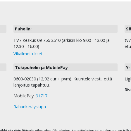
Puhelin:
Sä
TV7 Keskus 09 756 2510 (arkisin klo 9.00 - 12.00 ja
tv7
12.30 - 16.00)
etu
Vikailmoitukset
Tukipuhelin ja MobilePay
Y-
0600-02030 (12,92 eur + pvm). Kuuntele viesti, että
Lig
lahjoitus tapahtuu.
Ris
MobilePay:
91717
Rahankeräyslupa
kaikki sivuihin liittyvät oikeudet. Ohjelmien, tekstityksien tai niiden osien jul