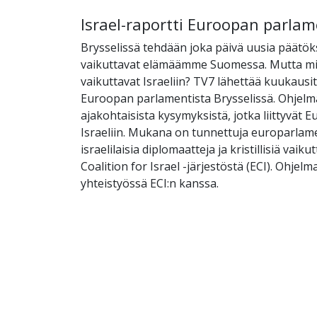
Israel-raportti Euroopan parlam
Brysselissä tehdään joka päivä uusia päätöks
vaikuttavat elämäämme Suomessa. Mutta mi
vaikuttavat Israeliin? TV7 lähettää kuukausi
Euroopan parlamentista Brysselissä. Ohjelm
ajakohtaisista kysymyksistä, jotka liittyvät 
Israeliin. Mukana on tunnettuja europarlam
israelilaisia diplomaatteja ja kristillisiä vaik
Coalition for Israel -järjestöstä (ECI). Ohjel
yhteistyössä ECI:n kanssa.