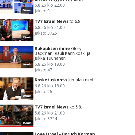
6.8.26 klo 22.00
Jakso: 9
60 min
TV7 Israel News
to 6.8.
6.8.26 klo 21.00
Jakso: 3725
15 min
Rukouksen ihme
Glory
Backman, Rauli Kannikoski ja
Jukka Tuunanen.
6.8.26 klo 19.00
90 min
Jakso: 47
Kosketuskohta
Jumalan nimi
6.8.26 klo 18.00
Jakso: 26
30 min
TV7 Israel News
ke 5.8.
5.8.26 klo 21.00
Jakso: 3724
15 min
Love Israel - Baruch Korman