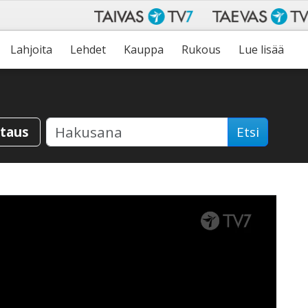
Lahjoita
Lehdet
Kauppa
Rukous
Lue lisää
staus
Etsi