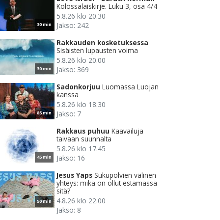
Kolossalaiskirje. Luku 3, osa 4/4
5.8.26 klo 20.30
Jakso: 242
30 min
Rakkauden kosketuksessa
Sisäisten lupausten voima
5.8.26 klo 20.00
Jakso: 369
30 min
Sadonkorjuu
Luomassa Luojan
kanssa
5.8.26 klo 18.30
Jakso: 7
85 min
Rakkaus puhuu
Kaavailuja
taivaan suunnalta
5.8.26 klo 17.45
Jakso: 16
45 min
Jesus Yaps
Sukupolvien välinen
yhteys: mikä on ollut estämässä
sitä?
4.8.26 klo 22.00
50 min
Jakso: 8