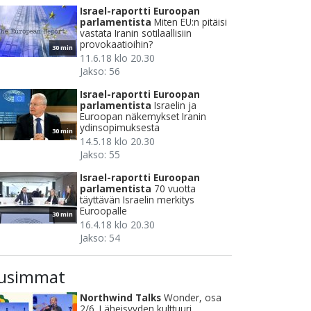
Israel-raportti Euroopan
parlamentista
Miten EU:n pitäisi
vastata Iranin sotilaallisiin
provokaatioihin?
30 min
11.6.18 klo 20.30
Jakso: 56
Israel-raportti Euroopan
parlamentista
Israelin ja
Euroopan näkemykset Iranin
ydinsopimuksesta
30 min
14.5.18 klo 20.30
Jakso: 55
Israel-raportti Euroopan
parlamentista
70 vuotta
täyttävän Israelin merkitys
Euroopalle
30 min
16.4.18 klo 20.30
Jakso: 54
usimmat
Northwind Talks
Wonder, osa
2/6. Läheisyyden kulttuuri