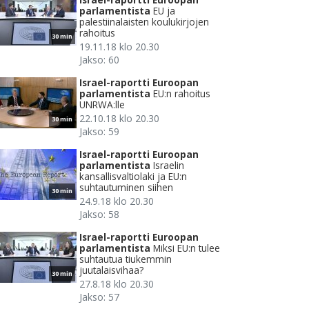
parlamentista
EU ja
palestiinalaisten koulukirjojen
rahoitus
30 min
19.11.18 klo 20.30
Jakso: 60
Israel-raportti Euroopan
parlamentista
EU:n rahoitus
UNRWA:lle
22.10.18 klo 20.30
30 min
Jakso: 59
Israel-raportti Euroopan
parlamentista
Israelin
kansallisvaltiolaki ja EU:n
suhtautuminen siihen
30 min
24.9.18 klo 20.30
Jakso: 58
Israel-raportti Euroopan
parlamentista
Miksi EU:n tulee
suhtautua tiukemmin
juutalaisvihaa?
30 min
27.8.18 klo 20.30
Jakso: 57