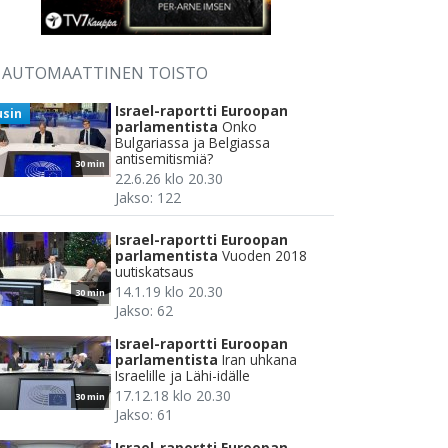
AUTOMAATTINEN TOISTO
Israel-raportti Euroopan
usin
parlamentista
Onko
Bulgariassa ja Belgiassa
antisemitismiä?
30 min
22.6.26 klo 20.30
Jakso: 122
Israel-raportti Euroopan
parlamentista
Vuoden 2018
uutiskatsaus
14.1.19 klo 20.30
30 min
Jakso: 62
Israel-raportti Euroopan
parlamentista
Iran uhkana
Israelille ja Lähi-idälle
17.12.18 klo 20.30
30 min
Jakso: 61
Israel-raportti Euroopan