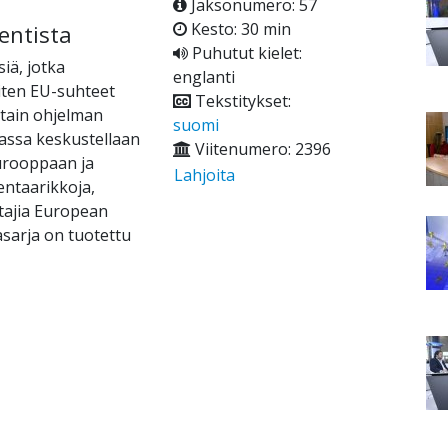
Jaksonumero: 57
Kesto: 30 min
entista
Puhutut kielet:
iä, jotka
englanti
ten EU-suhteet
Tekstitykset:
ttain ohjelman
suomi
assa keskustellaan
Viitenumero: 2396
Eurooppaan ja
Lahjoita
entaarikkoja,
uttajia European
masarja on tuotettu